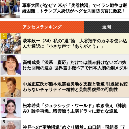
軍事大国がなぜ？ 米が「兵器枯渇」でイラン戦争は継
続困難…トランプ大統領がヘグセス国防長官に激怒！
アクセスランキング
週間
1
萩本欽一〈34〉私の“運”論 大谷翔平のカネを使い込
んだ通訳に「小さな声で『ありがとう』」
2
高橋成美「渋幕→慶応」だけでは読み解けないズバ抜
けた回転の速さ 世界選手権ペアで日本人初の銅メダル
3
中居正広氏が熊本地震被災地を支援と報道 引退後も変
わらないチャリティー精神と芸能界復帰の可能性
4
松本若菜「ジュラシック・ワールド」吹き替え《棒読
み》論争再燃…暗雲漂う主演ドラマに新たな逆風
5
神戸への“聖地帰還”めぐり騒然…山口組・司組長「7