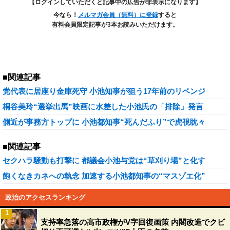
【ログインしていただくと記事中の広告が非表示になります】
今なら！
メルマガ会員（無料）に登録
すると
有料会員限定記事が3本お読みいただけます。
■関連記事
党代表に居座り金庫死守 小池知事が狙う17年前のリベンジ
桐谷美玲“選挙出馬”映画に水差した小池氏の「排除」発言
側近が事務方トップに 小池都知事“死んだふり”で虎視眈々
■関連記事
セクハラ騒動も打撃に 都議会小池与党は“草刈り場”と化す
飽くなきカネへの執念 加速する小池都知事の“マスゾエ化”
政治のアクセスランキング
1
支持率急落の高市政権がV字回復画策 内閣改造でクビ