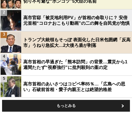
切り不可避な“ポンコツ”5大臣の名前
2
高市官邸「被災地利用PV」が首相の命取りに？ 安倍
元首相“コロナおこもり動画”の二の舞を自民党が危惧
3
トランプ大統領もそっぽ 表面化した日米包囲網「反高
市」うねり急拡大…2大後ろ盾が剥落
4
高市首相の早過ぎた「熊本訪問」の背景…震災から1
週間たたず“視察強行”に批判殺到の案の定
5
高市首相のあいさつはコピペ率85％…「広島への思
い」石破前首相・愛子内親王とは絶望的格差
もっとみる