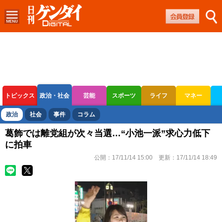
トピックス
政治・社会
芸能
スポーツ
ライフ
マネー
ボートレース
競輪
オートレース
政治
社会
事件
コラム
葛飾では離党組が次々当選…“小池一派”求心力低下
に拍車
公開：
17/11/14 15:00
更新：
17/11/14 18:49