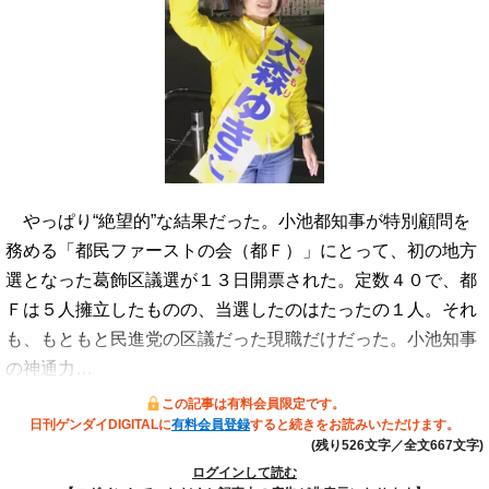
やっぱり“絶望的”な結果だった。小池都知事が特別顧問を
務める「都民ファーストの会（都Ｆ）」にとって、初の地方
選となった葛飾区議選が１３日開票された。定数４０で、都
Ｆは５人擁立したものの、当選したのはたったの１人。それ
も、もともと民進党の区議だった現職だけだった。小池知事
の神通力…
この記事は有料会員限定です。
日刊ゲンダイDIGITALに
有料会員登録
すると続きをお読みいただけます。
(残り526文字／全文667文字)
ログインして読む