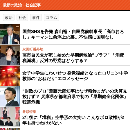
最新の政治・社会記事
政治
社会
事件
コラム
国害SNSを告発 森山裕・自民党前幹事長「高市おろ
し」キーマンに急浮上の裏…不快感に国境なし
永田町番外地
高市自民党が流し始めた早期解散論“ブラフ” 「消費
税減税」反対の野党はどうする？
女子中学生にわいせつ 発覚端緒となったロリコン中学
教師の“おねだり”エロメッセージ
“財政のプロ”斎藤元彦知事はなぜ粉飾まがいの決算見
抜けず？ 兵庫県が都道府県で初の「早期健全化団体」
転落危機
巻頭特集
2年後に「増税」空手形の大笑い こんなボロ政権が2
年も持つわけがない