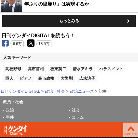
年ぶりの里帰り」は実現するか
もっとみる
日刊ゲンダイDIGITALを読もう！
6.6万
18.5万
人気キーワード
高校野球
高市首相
板東英二
清水アキラ
ハラスメント
巨人
ピアノ
高市政権
大岩剛
広末涼子
日刊ゲンダイDIGITAL
政治・社会
政治ニュース
記事
政治・社会
政治
社会
事件
コラム