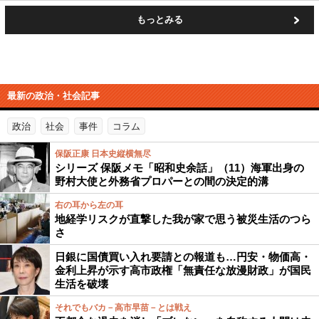
もっとみる
最新の政治・社会記事
政治
社会
事件
コラム
保阪正康 日本史縦横無尽
シリーズ 保阪メモ「昭和史余話」（11）海軍出身の
野村大使と外務省プロパーとの間の決定的溝
右の耳から左の耳
地経学リスクが直撃した我が家で思う被災生活のつら
さ
日銀に国債買い入れ要請との報道も…円安・物価高・
金利上昇が示す高市政権「無責任な放漫財政」が国民
生活を破壊
それでもバカ－高市早苗－とは戦え