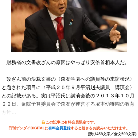
財務省の文書改ざんの原因はやっぱり安倍首相本人だ。
改ざん前の決裁文書の〈森友学園への議員等の来訪状況〉
と題された項目に〈平成２５年９月平沼赳夫議員 講演会〉
との記載がある。実は平沼氏は講演会後の２０１３年１０月
２２日、衆院予算委員会で森友が運営する塚本幼稚園の教育
方針…
この記事は有料会員限定です。
日刊ゲンダイDIGITALに
有料会員登録
すると続きをお読みいただけます。
(残り458文字／全文599文字)