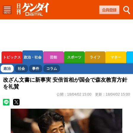
トピックス
政治・社会
芸能
スポーツ
ライフ
マネー
ボートレース
競輪
オートレース
政治
社会
事件
コラム
改ざん文書に新事実 安倍首相が国会で森友教育方針
を礼賛
公開：
18/04/02 15:00
更新：
18/04/02 15:00