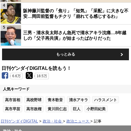
4
阪神藤川監督の「焦り」「短気」「采配」に大きな不
安…岡田前監督もチクリ「崩れてる感じするわ」
5
三男・清水良太郎さん急死で清水アキラ沈痛…8年越
しの「父子再共演」が始まったばかりだった
もっとみる
日刊ゲンダイDIGITALを読もう！
6.6万
18.5万
人気キーワード
高市首相
高校野球
青木歌音
清水アキラ
ハラスメント
高市早苗
高市政権
黄川田仁志
巨人
小野田紀美
日刊ゲンダイDIGITAL
政治・社会
政治ニュース
記事