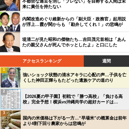
不都合な過去を消し「ブレない」を自称する人間は未
来に責任を持たない
内閣改造めぐり維新からの「副大臣・政務官」起用説
が浮上…霞が関からも 「勘弁してくれ！」の悲鳴が
堤清二が見た昭和の傑物たち…吉田茂元首相は「あん
たの親父さんが死んでホッとしたよ」と口にした
アクセスランキング
週間
1
強いショック状態の清水アキラに心配の声…子供を亡
くした神田正輝らもたどった遺族ケアの道のり
2
【2026夏の甲子園】初戦で「勝つ高校」「負ける高
校」完全予想！横浜vs沖縄尚学の超好カードは…
3
国内の米価格は下がる一方…“早場米”の概算金は前年
より4割下回り農家からは悲鳴が