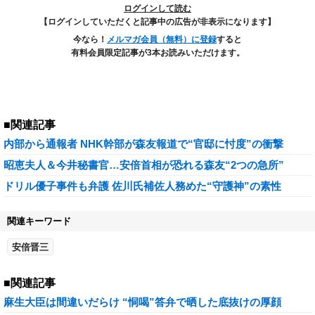
ログインして読む
【ログインしていただくと記事中の広告が非表示になります】
今なら！
メルマガ会員（無料）に登録
すると
有料会員限定記事が3本お読みいただけます。
■関連記事
内部から通報者 NHK幹部が森友報道で“官邸に忖度”の衝撃
昭恵夫人＆今井秘書官…安倍首相が恐れる森友“2つの急所”
ドリル優子事件も弁護 佐川氏補佐人務めた“守護神”の素性
関連キーワード
安倍晋三
■関連記事
麻生大臣は間違いだらけ “恫喝”答弁で晒した底抜けの厚顔