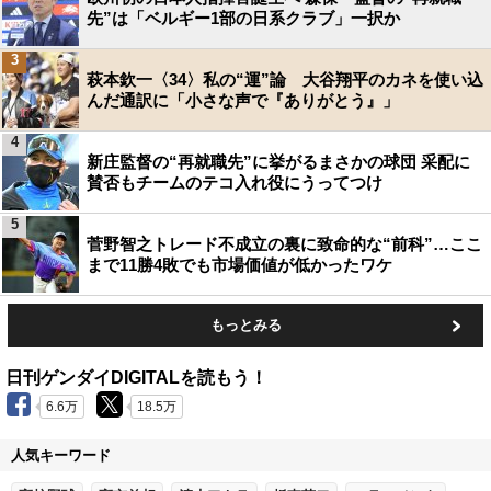
先”は「ベルギー1部の日系クラブ」一択か
3
萩本欽一〈34〉私の“運”論 大谷翔平のカネを使い込
んだ通訳に「小さな声で『ありがとう』」
4
新庄監督の“再就職先”に挙がるまさかの球団 采配に
賛否もチームのテコ入れ役にうってつけ
5
菅野智之トレード不成立の裏に致命的な“前科”…ここ
まで11勝4敗でも市場価値が低かったワケ
もっとみる
日刊ゲンダイDIGITALを読もう！
6.6万
18.5万
人気キーワード