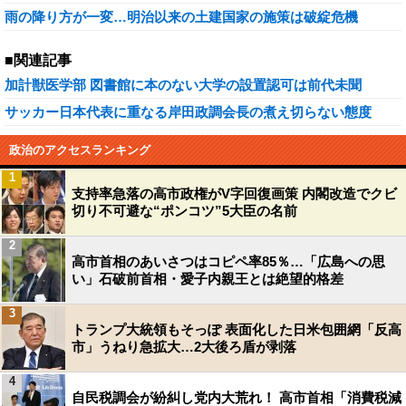
雨の降り方が一変…明治以来の土建国家の施策は破綻危機
■関連記事
加計獣医学部 図書館に本のない大学の設置認可は前代未聞
サッカー日本代表に重なる岸田政調会長の煮え切らない態度
政治のアクセスランキング
1
支持率急落の高市政権がV字回復画策 内閣改造でクビ
切り不可避な“ポンコツ”5大臣の名前
2
高市首相のあいさつはコピペ率85％…「広島への思
い」石破前首相・愛子内親王とは絶望的格差
3
トランプ大統領もそっぽ 表面化した日米包囲網「反高
市」うねり急拡大…2大後ろ盾が剥落
4
自民税調会が紛糾し党内大荒れ！ 高市首相「消費税減