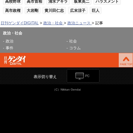
高校野球
高市首相
清水アキラ
板東英二
ハラスメント
高市政権
大岩剛
黄川田仁志
広末涼子
巨人
日刊ゲンダイDIGITAL
政治・社会
政治ニュース
記事
政治・社会
政治
社会
事件
コラム
表示切り替え
（C）Nikkan Gendai