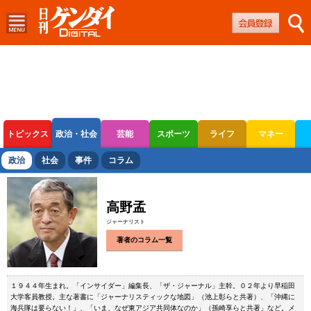
トピックス
政治・社会
芸能
スポーツ
ライフ
マネー
ボートレース
競輪
オートレース
政治
社会
事件
コラム
高野孟
ジャーナリスト
著者のコラム一覧
１９４４年生まれ。「インサイダー」編集長、「ザ・ジャーナル」主幹。０２年より早稲田
大学客員教授。主な著書に「ジャーナリスティックな地図」（池上彰らと共著）、「沖縄に
海兵隊は要らない！」、「いま、なぜ東アジア共同体なのか」（孫崎享らと共著」など。メ