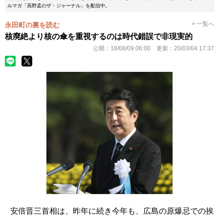
ルマガ「高野孟のザ・ジャーナル」を配信中。
> 一覧へ
永田町の裏を読む
核廃絶より核の傘を重視するのは時代錯誤で非現実的
公開：
18/08/09 06:00
更新：
20/03/04 17:37
安倍晋三首相は、昨年に続き今年も、広島の原爆忌での挨