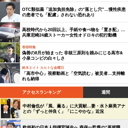
OTC類似薬「追加負担免除」の“落とし穴”…慢性疾患
の患者でも「配慮」されない恐れあり
高校時代から20回以上、手紙や食べ物を「置き配」…
兵庫尼崎24歳ストーカー女性オドロキの犯行動機
巻頭特集
偽善の8月が始まった 非核三原則を踏みにじる高市&
小泉コンビの白々しさ
鈴木エイト カルトな金曜日
「高市中心」視察動画と「空気読む」被災者…支持離
れも納得
アクセスランキング
週間
1
中村倫也が「風、薫る」に大貢献…妻・水卜麻美アナ
との「ずっと仲良く」「にこやかな」近況
2
欧州初の日本人指揮官誕生へ 森保一監督の“再就職