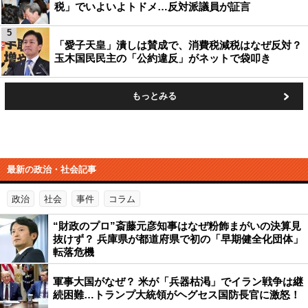
税」でいよいよトドメ…反対派議員が証言
5
「愛子天皇」潰しは賛成で、消費税減税はなぜ反対？
玉木国民民主の「公約違反」がネットで袋叩き
もっとみる
最新の政治・社会記事
政治
社会
事件
コラム
“財政のプロ”斎藤元彦知事はなぜ粉飾まがいの決算見
抜けず？ 兵庫県が都道府県で初の「早期健全化団体」
転落危機
軍事大国がなぜ？ 米が「兵器枯渇」でイラン戦争は継
続困難…トランプ大統領がヘグセス国防長官に激怒！