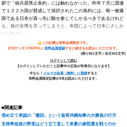
拶で「核兵器禁止条約」には触れなかった。昨年７月に国連
で１２２カ国が賛成して採択されたこの条約には、唯一被爆
国である日本が真っ先に馳せ参じてしかるべきであるけれど
も、核の全廃を言ってしまうと、米国によって日本にさしか
けられてい…
この記事は有料会員限定です。
日刊ゲンダイDIGITALに
有料会員登録
すると続きをお読みいただけます。
(残り801文字／全文942文字)
ログインして読む
【ログインしていただくと記事中の広告が非表示になります】
今なら！
メルマガ会員（無料）に登録
すると
有料会員限定記事が3本お読みいただけます。
■関連記事
埋め立て承認の「撤回」という翁長沖縄知事の大勝負の行方
支持率低迷の野党はどう立て直して来夏の参院選を戦うのか