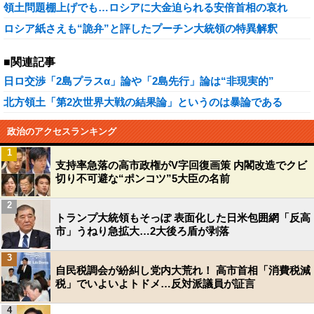
領土問題棚上げでも…ロシアに大金迫られる安倍首相の哀れ
ロシア紙さえも“詭弁”と評したプーチン大統領の特異解釈
■関連記事
日ロ交渉「2島プラスα」論や「2島先行」論は“非現実的”
北方領土「第2次世界大戦の結果論」というのは暴論である
政治のアクセスランキング
1
支持率急落の高市政権がV字回復画策 内閣改造でクビ
切り不可避な“ポンコツ”5大臣の名前
2
トランプ大統領もそっぽ 表面化した日米包囲網「反高
市」うねり急拡大…2大後ろ盾が剥落
3
自民税調会が紛糾し党内大荒れ！ 高市首相「消費税減
税」でいよいよトドメ…反対派議員が証言
4