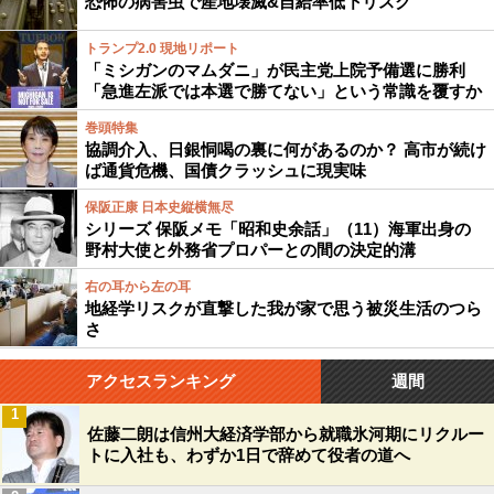
恐怖の病害虫で産地壊滅&自給率低下リスク
トランプ2.0 現地リポート
「ミシガンのマムダニ」が民主党上院予備選に勝利
「急進左派では本選で勝てない」という常識を覆すか
巻頭特集
協調介入、日銀恫喝の裏に何があるのか？ 高市が続け
ば通貨危機、国債クラッシュに現実味
保阪正康 日本史縦横無尽
シリーズ 保阪メモ「昭和史余話」（11）海軍出身の
野村大使と外務省プロパーとの間の決定的溝
右の耳から左の耳
地経学リスクが直撃した我が家で思う被災生活のつら
さ
アクセスランキング
週間
1
佐藤二朗は信州大経済学部から就職氷河期にリクルー
トに入社も、わずか1日で辞めて役者の道へ