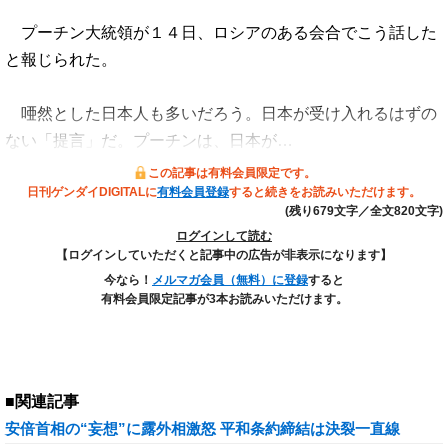
プーチン大統領が１４日、ロシアのある会合でこう話した
と報じられた。
唖然とした日本人も多いだろう。日本が受け入れるはずの
ない「提言」だ。プーチンは、日本が…
この記事は有料会員限定です。
日刊ゲンダイDIGITALに
有料会員登録
すると続きをお読みいただけます。
(残り679文字／全文820文字)
ログインして読む
【ログインしていただくと記事中の広告が非表示になります】
今なら！
メルマガ会員（無料）に登録
すると
有料会員限定記事が3本お読みいただけます。
■関連記事
安倍首相の“妄想”に露外相激怒 平和条約締結は決裂一直線