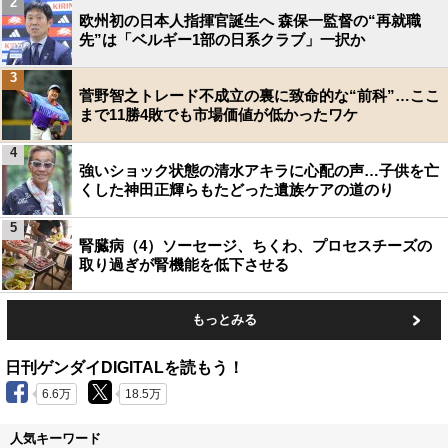
2
欧州初の日本人指揮官誕生へ 森保一監督の“再就職
先”は「ベルギー1部の日系クラブ」一択か
3
菅野智之トレード不成立の裏に致命的な“前科”…ここ
まで11勝4敗でも市場価値が低かったワケ
4
強いショック状態の清水アキラに心配の声…子供を亡
くした神田正輝らもたどった遺族ケアの道のり
5
腎臓病（4）ソーセージ、ちくわ、プロセスチーズの
取り過ぎが腎機能を低下させる
もっとみる
日刊ゲンダイDIGITALを読もう！
6.6万
18.5万
人気キーワード