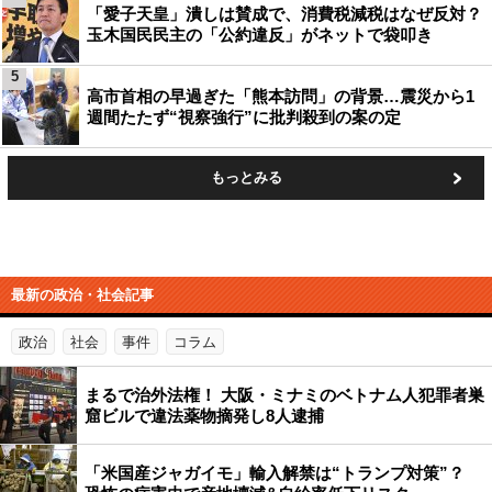
「愛子天皇」潰しは賛成で、消費税減税はなぜ反対？
玉木国民民主の「公約違反」がネットで袋叩き
5
高市首相の早過ぎた「熊本訪問」の背景…震災から1
週間たたず“視察強行”に批判殺到の案の定
もっとみる
最新の政治・社会記事
政治
社会
事件
コラム
まるで治外法権！ 大阪・ミナミのベトナム人犯罪者巣
窟ビルで違法薬物摘発し8人逮捕
「米国産ジャガイモ」輸入解禁は“トランプ対策”？