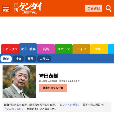
トピックス
政治・社会
芸能
スポーツ
ライフ
マネー
ボートレース
競輪
オートレース
政治
社会
事件
コラム
袴田茂樹
青山学院大名誉教授、新潟県立大学名誉教授
著者のコラム一覧
青山学院大名誉教授、新潟県立大学名誉教授。
「ロシアへの反論」
（共著＝自由国民社）、
「沈みゆく大国」
（新潮選書）など著書多数。