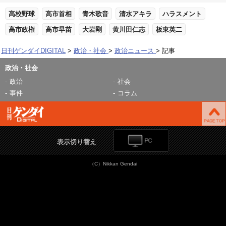
高校野球
高市首相
青木歌音
清水アキラ
ハラスメント
高市政権
高市早苗
大岩剛
黄川田仁志
板東英二
日刊ゲンダイDIGITAL
政治・社会
政治ニュース
記事
政治・社会
政治
社会
事件
コラム
表示切り替え
（C）Nikkan Gendai