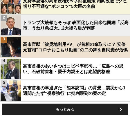
支持率急落の高市政権がV字回復画策 内閣改造でクビ
切り不可避な“ポンコツ”5大臣の名前
2
トランプ大統領もそっぽ 表面化した日米包囲網「反高
市」うねり急拡大…2大後ろ盾が剥落
3
高市官邸「被災地利用PV」が首相の命取りに？ 安倍
元首相“コロナおこもり動画”の二の舞を自民党が危惧
4
高市首相のあいさつはコピペ率85％…「広島への思
い」石破前首相・愛子内親王とは絶望的格差
5
高市首相の早過ぎた「熊本訪問」の背景…震災から1
週間たたず“視察強行”に批判殺到の案の定
もっとみる