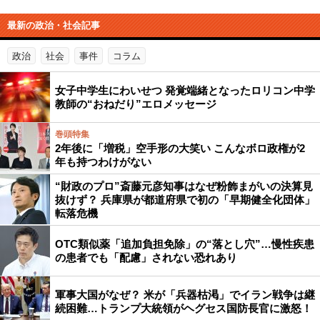
最新の政治・社会記事
政治
社会
事件
コラム
女子中学生にわいせつ 発覚端緒となったロリコン中学
教師の“おねだり”エロメッセージ
巻頭特集
2年後に「増税」空手形の大笑い こんなボロ政権が2
年も持つわけがない
“財政のプロ”斎藤元彦知事はなぜ粉飾まがいの決算見
抜けず？ 兵庫県が都道府県で初の「早期健全化団体」
転落危機
OTC類似薬「追加負担免除」の“落とし穴”…慢性疾患
の患者でも「配慮」されない恐れあり
軍事大国がなぜ？ 米が「兵器枯渇」でイラン戦争は継
続困難…トランプ大統領がヘグセス国防長官に激怒！