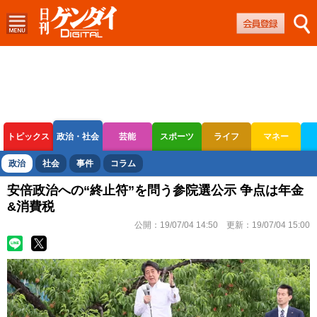
トピックス
政治・社会
芸能
スポーツ
ライフ
マネー
ボートレース
競輪
オートレース
政治
社会
事件
コラム
安倍政治への“終止符”を問う参院選公示 争点は年金
&消費税
公開：
19/07/04 14:50
更新：
19/07/04 15:00