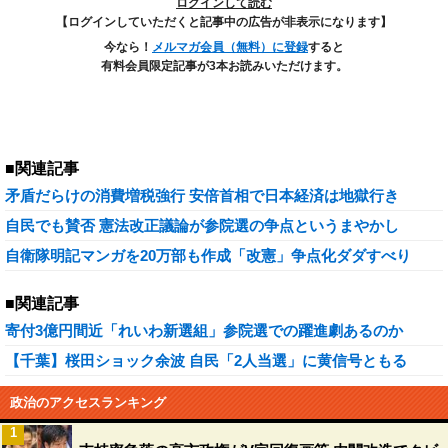
ログインして読む
【ログインしていただくと記事中の広告が非表示になります】
今なら！
メルマガ会員（無料）に登録
すると
有料会員限定記事が3本お読みいただけます。
■関連記事
矛盾だらけの消費増税強行 安倍首相で日本経済は地獄行き
自民でも賛否 憲法改正議論が参院選の争点というまやかし
自衛隊明記マンガを20万部も作成「改憲」争点化ダダすべり
■関連記事
寄付3億円間近「れいわ新選組」参院選での躍進劇あるのか
【千葉】桜田ショック余波 自民「2人当選」に黄信号ともる
政治のアクセスランキング
1