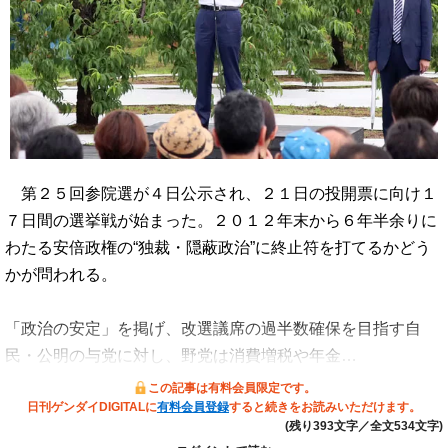
第２５回参院選が４日公示され、２１日の投開票に向け１
７日間の選挙戦が始まった。２０１２年末から６年半余りに
わたる安倍政権の“独裁・隠蔽政治”に終止符を打てるかどう
かが問われる。
「政治の安定」を掲げ、改選議席の過半数確保を目指す自
民・公明の与党に対し、野党は消費増税や年金…
この記事は有料会員限定です。
日刊ゲンダイDIGITALに
有料会員登録
すると続きをお読みいただけます。
(残り393文字／全文534文字)