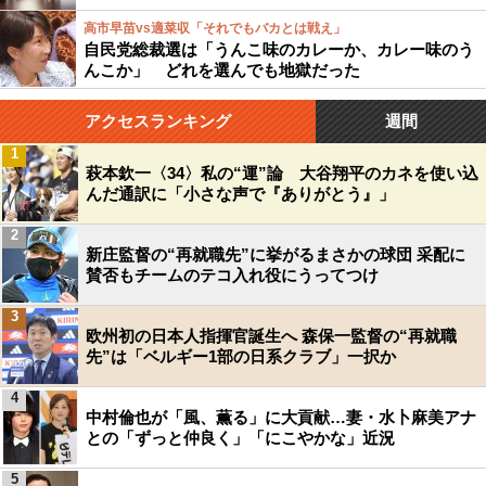
高市早苗vs適菜収「それでもバカとは戦え」
自民党総裁選は「うんこ味のカレーか、カレー味のう
んこか」 どれを選んでも地獄だった
アクセスランキング
週間
1
萩本欽一〈34〉私の“運”論 大谷翔平のカネを使い込
んだ通訳に「小さな声で『ありがとう』」
2
新庄監督の“再就職先”に挙がるまさかの球団 采配に
賛否もチームのテコ入れ役にうってつけ
3
欧州初の日本人指揮官誕生へ 森保一監督の“再就職
先”は「ベルギー1部の日系クラブ」一択か
4
中村倫也が「風、薫る」に大貢献…妻・水卜麻美アナ
との「ずっと仲良く」「にこやかな」近況
5