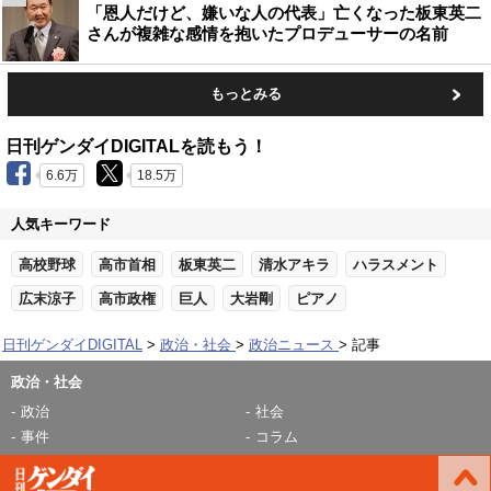
「恩人だけど、嫌いな人の代表」亡くなった板東英二
さんが複雑な感情を抱いたプロデューサーの名前
もっとみる
日刊ゲンダイDIGITALを読もう！
6.6万
18.5万
人気キーワード
高校野球
高市首相
板東英二
清水アキラ
ハラスメント
広末涼子
高市政権
巨人
大岩剛
ピアノ
日刊ゲンダイDIGITAL
政治・社会
政治ニュース
記事
政治・社会
政治
社会
事件
コラム