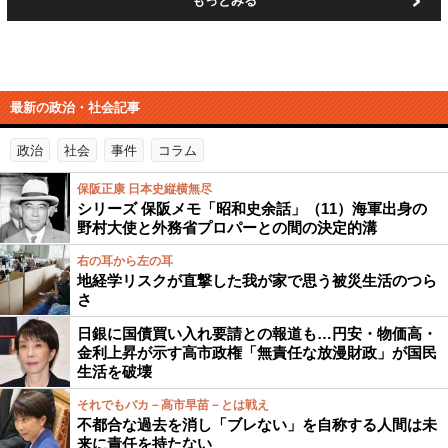
もっとみる
最新の政治・社会記事
政治
社会
事件
コラム
保阪正康 日本史縦横無尽
シリーズ 保阪メモ「昭和史余話」（11）海軍出身の
野村大使と外務省プロパーとの間の決定的溝
右の耳から左の耳
地経学リスクが直撃した我が家で思う被災生活のつら
さ
日銀に国債買い入れ要請との報道も…円安・物価高・
金利上昇が示す高市政権「無責任な放漫財政」が国民
生活を破壊
それでもバカ－高市早苗－とは戦え
不都合な過去を消し「ブレない」を自称する人間は未
来に責任を持たない