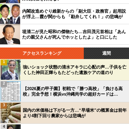
内閣改造めぐり維新からの「副大臣・政務官」起用説
が浮上…霞が関からも 「勘弁してくれ！」の悲鳴が
堤清二が見た昭和の傑物たち…吉田茂元首相は「あん
たの親父さんが死んでホッとしたよ」と口にした
アクセスランキング
週間
1
強いショック状態の清水アキラに心配の声…子供を亡
くした神田正輝らもたどった遺族ケアの道のり
2
【2026夏の甲子園】初戦で「勝つ高校」「負ける高
校」完全予想！横浜vs沖縄尚学の超好カードは…
3
国内の米価格は下がる一方…“早場米”の概算金は前年
より4割下回り農家からは悲鳴が
4