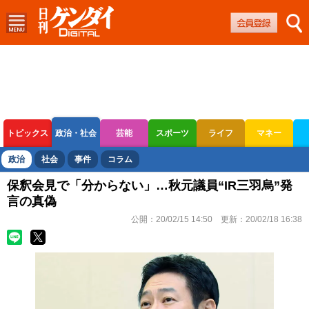
トピックス
政治・社会
芸能
スポーツ
ライフ
マネー
ボートレース
競輪
オートレース
政治
社会
事件
コラム
保釈会見で「分からない」…秋元議員“IR三羽烏”発
言の真偽
公開：
20/02/15 14:50
更新：
20/02/18 16:38