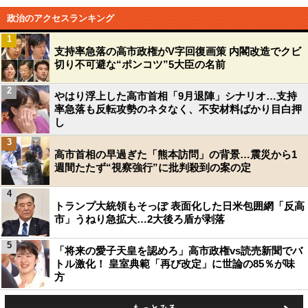
政治のアクセスランキング
1
支持率急落の高市政権がV字回復画策 内閣改造でクビ
切り不可避な“ポンコツ”5大臣の名前
2
やはり浮上した高市首相「9月退陣」シナリオ…支持
率急落も反転攻勢のネタなく、不安材料ばかり目白押
し
3
高市首相の早過ぎた「熊本訪問」の背景…震災から1
週間たたず“視察強行”に批判殺到の案の定
4
トランプ大統領もそっぽ 表面化した日米包囲網「反高
市」うねり急拡大…2大後ろ盾が剥落
5
「将来の愛子天皇を認めろ」高市政権vs読売新聞でバ
トル激化！ 皇室典範「再び改定」に世論の85％が味
方