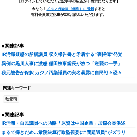
【ログインしていただくと記事中の広告が非表示になります】
今なら！
メルマガ会員（無料）に登録
すると
有料会員限定記事が3本お読みいただけます。
■関連記事
IR汚職疑惑の船橋議員 収支報告書と矛盾する“裏帳簿”発覚
異例の黒川人事に激怒 稲田検事総長が放つ「逆襲の一手」
秋元被告が保釈 カジノ汚染議員の実名暴露に自民戦々恐々
関連キーワード
秋元司
■関連記事
IR汚職・自民議員への賄賂「原資は中国企業」加森会長供述
まるで掃きだめ…衆院決算行政監視委に“問題議員”がズラリ