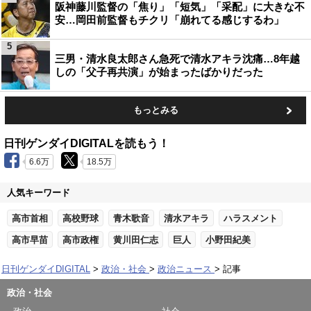
阪神藤川監督の「焦り」「短気」「采配」に大きな不
安…岡田前監督もチクリ「崩れてる感じするわ」
5
三男・清水良太郎さん急死で清水アキラ沈痛…8年越
しの「父子再共演」が始まったばかりだった
もっとみる
日刊ゲンダイDIGITALを読もう！
6.6万
18.5万
人気キーワード
高市首相
高校野球
青木歌音
清水アキラ
ハラスメント
高市早苗
高市政権
黄川田仁志
巨人
小野田紀美
日刊ゲンダイDIGITAL
政治・社会
政治ニュース
記事
政治・社会