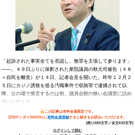
「起訴された事実全てを否認し、無罪を主張して参ります」
――。４９日ぶりに保釈された衆院議員の秋元司被告（４８
＝自民を離党）が１４日、記者会見を開いた。昨年１２月２
５日にカジノ誘致を巡る汚職事件で収賄罪で逮捕されて以
降、公の場で発言するのは初。議員会館の狭い会議室に詰め
掛けた約１０…
この記事は有料会員限定です。
日刊ゲンダイDIGITALに
有料会員登録
すると続きをお読みいただけます。
(残り689文字／全文830文字)
ログインして読む