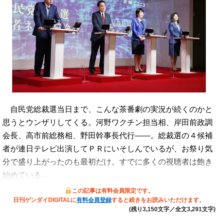
自民党総裁選当日まで、こんな茶番劇の実況が続くのかと
思うとウンザリしてくる。河野ワクチン担当相、岸田前政調
会長、高市前総務相、野田幹事長代行――。総裁選の４候補
者が連日テレビ出演してＰＲにいそしんでいるが、お祭り気
分で盛り上がったのも最初だけ。すでに多くの視聴者は飽き
始めている…
この記事は有料会員限定です。
日刊ゲンダイDIGITALに
有料会員登録
すると続きをお読みいただけます。
(残り3,150文字／全文3,291文字)