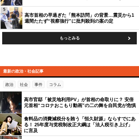
5
高市首相の早過ぎた「熊本訪問」の背景…震災から1
週間たたず“視察強行”に批判殺到の案の定
もっとみる
最新の政治・社会記事
政治
社会
事件
コラム
高市官邸「被災地利用PV」が首相の命取りに？ 安倍
元首相“コロナおこもり動画”の二の舞を自民党が危惧
食料品の消費減税分を賄う「恒久財源」ならすでにあ
る！ 25年度与党税制改正大綱は「法人税引き上げ」
に言及