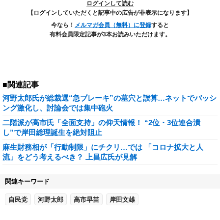
ログインして読む
【ログインしていただくと記事中の広告が非表示になります】
今なら！
メルマガ会員（無料）に登録
すると
有料会員限定記事が3本お読みいただけます。
■関連記事
河野太郎氏が総裁選“急ブレーキ”の墓穴と誤算…ネットでバッシ
ング激化し、討論会では集中砲火
二階派が高市氏「全面支持」の仰天情報！ “2位・3位連合潰
し”で岸田総理誕生を絶対阻止
麻生財務相が「行動制限」にチクリ…では 「コロナ拡大と人
流」をどう考えるべき？ 上昌広氏が見解
関連キーワード
自民党
河野太郎
高市早苗
岸田文雄