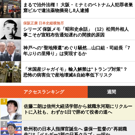
まるで治外法権！ 大阪・ミナミのベトナム人犯罪者巣
窟ビルで違法薬物摘発し8人逮捕
保阪正康 日本史縦横無尽
シリーズ 保阪メモ「昭和史余話」（12）松岡外相人
事こそが宣戦布告通知遅れの間接的原因
神戸への“聖地帰還”めぐり騒然…山口組・司組長「7
年ぶりの里帰り」は実現するか
「米国産ジャガイモ」輸入解禁は“トランプ対策”？
恐怖の病害虫で産地壊滅&自給率低下リスク
アクセスランキング
週間
1
佐藤二朗は信州大経済学部から就職氷河期にリクルー
トに入社も、わずか1日で辞めて役者の道へ
2
欧州初の日本人指揮官誕生へ 森保一監督の“再就職
先”は「ベルギー1部の日系クラブ」一択か