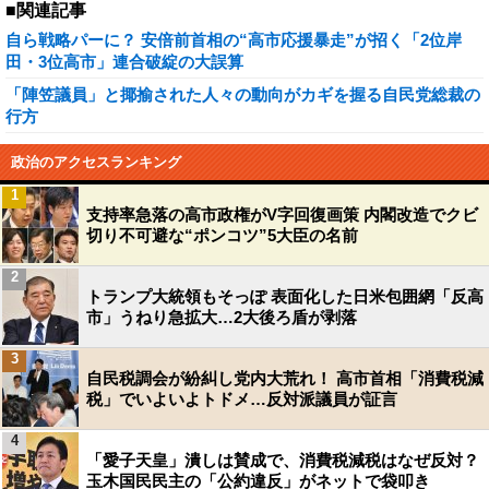
■関連記事
自ら戦略パーに？ 安倍前首相の“高市応援暴走”が招く「2位岸
田・3位高市」連合破綻の大誤算
「陣笠議員」と揶揄された人々の動向がカギを握る自民党総裁の
行方
政治のアクセスランキング
1
支持率急落の高市政権がV字回復画策 内閣改造でクビ
切り不可避な“ポンコツ”5大臣の名前
2
トランプ大統領もそっぽ 表面化した日米包囲網「反高
市」うねり急拡大…2大後ろ盾が剥落
3
自民税調会が紛糾し党内大荒れ！ 高市首相「消費税減
税」でいよいよトドメ…反対派議員が証言
4
「愛子天皇」潰しは賛成で、消費税減税はなぜ反対？
玉木国民民主の「公約違反」がネットで袋叩き