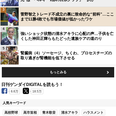
3
菅野智之トレード不成立の裏に致命的な“前科”…ここ
まで11勝4敗でも市場価値が低かったワケ
4
強いショック状態の清水アキラに心配の声…子供を亡
くした神田正輝らもたどった遺族ケアの道のり
5
腎臓病（4）ソーセージ、ちくわ、プロセスチーズの
取り過ぎが腎機能を低下させる
もっとみる
日刊ゲンダイDIGITALを読もう！
6.6万
18.5万
人気キーワード
高校野球
高市首相
青木歌音
清水アキラ
ハラスメント