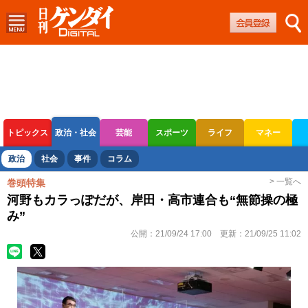
トピックス
政治・社会
芸能
スポーツ
ライフ
マネー
ボートレース
競輪
オートレース
政治
社会
事件
コラム
> 一覧へ
巻頭特集
河野もカラっぽだが、岸田・高市連合も“無節操の極
み”
公開：
21/09/24 17:00
更新：
21/09/25 11:02