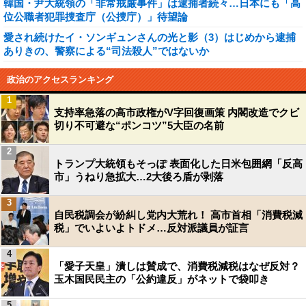
韓国・尹大統領の「非常戒厳事件」は逮捕者続々…日本にも「高
位公職者犯罪捜査庁（公捜庁）」待望論
愛され続けたイ・ソンギュンさんの光と影（3）はじめから逮捕
ありきの、警察による“司法殺人”ではないか
政治のアクセスランキング
1
支持率急落の高市政権がV字回復画策 内閣改造でクビ
切り不可避な“ポンコツ”5大臣の名前
2
トランプ大統領もそっぽ 表面化した日米包囲網「反高
市」うねり急拡大…2大後ろ盾が剥落
3
自民税調会が紛糾し党内大荒れ！ 高市首相「消費税減
税」でいよいよトドメ…反対派議員が証言
4
「愛子天皇」潰しは賛成で、消費税減税はなぜ反対？
玉木国民民主の「公約違反」がネットで袋叩き
5