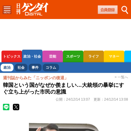
トピックス
政治・社会
芸能
スポーツ
ライフ
マネー
ボートレース
競輪
オートレース
政治
社会
事件
コラム
> 一覧へ
週刊誌からみた「ニッポンの後退」
韓国という国がなぜか羨ましい…大統領の暴挙にす
ぐ立ち上がった市民の意識
公開：
24/12/14 13:07
更新：
24/12/14 13:08