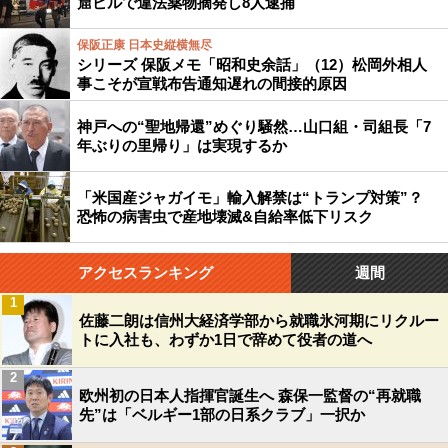
窟ビルで違法薬物摘発し8人逮捕
保阪正康 日本史縦横無尽
シリーズ 保阪メモ「昭和史余話」（12）松岡外相人
事こそが宣戦布告通知遅れの間接的原因
神戸への“聖地帰還”めぐり騒然…山口組・司組長「7
年ぶりの里帰り」は実現するか
「米国産ジャガイモ」輸入解禁は“トランプ対策”？
恐怖の病害虫で産地壊滅&自給率低下リスク
アクセスランキング
週間
1
佐藤二朗は信州大経済学部から就職氷河期にリクルー
トに入社も、わずか1日で辞めて役者の道へ
2
欧州初の日本人指揮官誕生へ 森保一監督の“再就職
先”は「ベルギー1部の日系クラブ」一択か