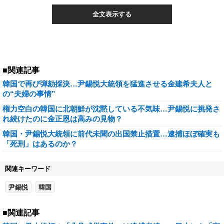
全文表示する
■関連記事
韓国で再び弾劾採決…尹錫悦大統領を猛進させる金建希夫人と
の“夫婦の事情”
権力空白の韓国に北朝鮮が沈黙している不気味…尹錫悦に挑発さ
れ続けたのに金正恩は高みの見物？
韓国・尹錫悦大統領に前代未聞の出国禁止措置…逮捕ほぼ確実も
「死刑」はあるのか？
関連キーワード
尹錫悦
韓国
■関連記事