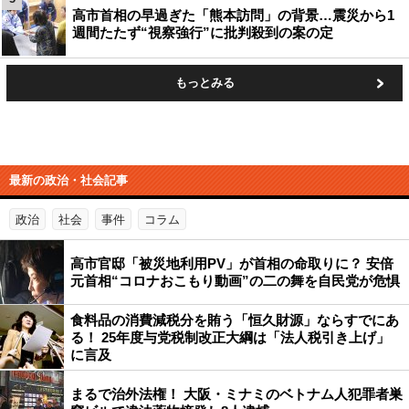
高市首相の早過ぎた「熊本訪問」の背景…震災から1
週間たたず“視察強行”に批判殺到の案の定
もっとみる
最新の政治・社会記事
政治
社会
事件
コラム
高市官邸「被災地利用PV」が首相の命取りに？ 安倍
元首相“コロナおこもり動画”の二の舞を自民党が危惧
食料品の消費減税分を賄う「恒久財源」ならすでにあ
る！ 25年度与党税制改正大綱は「法人税引き上げ」
に言及
まるで治外法権！ 大阪・ミナミのベトナム人犯罪者巣