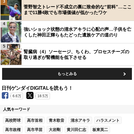
3
菅野智之トレード不成立の裏に致命的な“前科”…ここ
まで11勝4敗でも市場価値が低かったワケ
4
強いショック状態の清水アキラに心配の声…子供を亡
くした神田正輝らもたどった遺族ケアの道のり
5
腎臓病（4）ソーセージ、ちくわ、プロセスチーズの
取り過ぎが腎機能を低下させる
もっとみる
日刊ゲンダイDIGITALを読もう！
6.6万
18.5万
人気キーワード
高校野球
高市首相
青木歌音
清水アキラ
ハラスメント
高市政権
高市早苗
大岩剛
黄川田仁志
板東英二