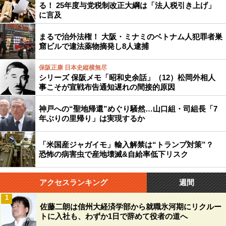
る！ 25年度与党税制改正大綱は「法人税引き上げ」
に言及
まるで治外法権！ 大阪・ミナミのベトナム人犯罪者巣
窟ビルで違法薬物摘発し8人逮捕
保阪正康 日本史縦横無尽
シリーズ 保阪メモ「昭和史余話」（12）松岡外相人
事こそが宣戦布告通知遅れの間接的原因
神戸への“聖地帰還”めぐり騒然…山口組・司組長「7
年ぶりの里帰り」は実現するか
「米国産ジャガイモ」輸入解禁は“トランプ対策”？
恐怖の病害虫で産地壊滅&自給率低下リスク
アクセスランキング
週間
1
佐藤二朗は信州大経済学部から就職氷河期にリクルー
トに入社も、わずか1日で辞めて役者の道へ