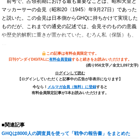
前号で、占領初期における最も重要なことは、昭和天皇と
マッカーサーの会見（昭和20〈1945〉年9月27日）であった
と説いた。この会見は日本側からGHQに持ちかけて実現した
ものだが、これまでの通史の記述では、会見そのものの意義
や歴史的解釈に重きが置かれていた。むろん私（保阪）も、
…
この記事は有料会員限定です。
日刊ゲンダイDIGITALに
有料会員登録
すると続きをお読みいただけます。
(残り956文字／全文1,097文字)
ログインして読む
【ログインしていただくと記事中の広告が非表示になります】
今なら！
メルマガ会員（無料）に登録
すると
有料会員限定記事が3本お読みいただけます。
■関連記事
GHQは8000人の調査員を使って「戦争の報告書」をまとめた