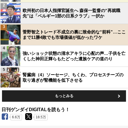
2
欧州初の日本人指揮官誕生へ 森保一監督の“再就職
先”は「ベルギー1部の日系クラブ」一択か
3
菅野智之トレード不成立の裏に致命的な“前科”…ここ
まで11勝4敗でも市場価値が低かったワケ
4
強いショック状態の清水アキラに心配の声…子供を亡
くした神田正輝らもたどった遺族ケアの道のり
5
腎臓病（4）ソーセージ、ちくわ、プロセスチーズの
取り過ぎが腎機能を低下させる
もっとみる
日刊ゲンダイDIGITALを読もう！
6.6万
18.5万