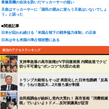
東條英機の自決を防いだマッカーサーの狙い
天皇はマッカーサーに「国民の望みに逆らう天皇はいないでしょ
う」と語った
■関連記事
日本が囚われ続ける「米国占領下の戦争協力体制」の正体
日本は今も米国の準占領状態にある
政治のアクセスランキング
1
支持率急落の高市政権がV字回復画策 内閣改造でクビ
切り不可避な“ポンコツ”5大臣の名前
2
トランプ大統領もそっぽ 表面化した日米包囲網「反高
市」うねり急拡大…2大後ろ盾が剥落
3
自民税調会が紛糾し党内大荒れ！ 高市首相「消費税減
税」でいよいよトドメ…反対派議員が証言