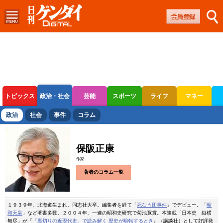
トピックス
政治・社会
芸能
スポーツ
ライフ
マネー
ボートレース
競輪
オートレース
政治
社会
事件
コラム
保阪正康
作家
著者のコラム一覧
１９３９年、北海道生まれ。同志社大卒。編集者を経て「
死なう団事件
」でデビュー。「
昭
和天皇
」など著書多数。２００４年、一連の昭和史研究で菊池寛賞。本連載「日本史 縦横
無尽」が『
「裏切りの近現代史」で読み解く 歴史が暗転するとき
』（講談社）として好評発