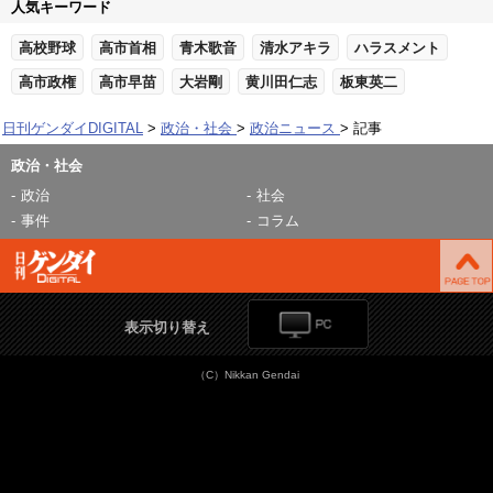
人気キーワード
高校野球
高市首相
青木歌音
清水アキラ
ハラスメント
高市政権
高市早苗
大岩剛
黄川田仁志
板東英二
日刊ゲンダイDIGITAL
政治・社会
政治ニュース
記事
政治・社会
政治
社会
事件
コラム
表示切り替え
（C）Nikkan Gendai