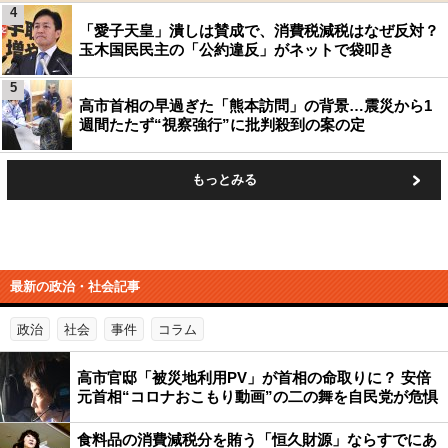
4
「愛子天皇」潰しは賛成で、消費税減税はなぜ反対？
玉木国民民主の「公約違反」がネットで袋叩き
5
高市首相の早過ぎた「熊本訪問」の背景…震災から1
週間たたず“視察強行”に批判殺到の案の定
もっとみる
最新の政治・社会記事
政治
社会
事件
コラム
高市官邸「被災地利用PV」が首相の命取りに？ 安倍
元首相“コロナおこもり動画”の二の舞を自民党が危惧
食料品の消費減税分を賄う「恒久財源」ならすでにあ