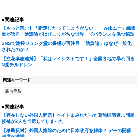
■関連記事
【もっと読む】「断定したってしょうがない」 「webムー」編集
長が語る「陰謀論がはびこりがちな世界」でバランスを保つ秘訣
SNSで池袋ジュンク堂の書棚が再注目 「陰謀論」はなぜ一般化
されたのか？
【立花孝志逮捕】「私はレイシストです！」全国各地で暴れ回る
N党チルドレン
関連キーワード
高市早苗
■関連記事
【存在しない外国人問題】ヘイトまみれだった葛飾区議選…問題
候補が2人も当選してしまった
【移民反対】外国人排除のために日本政府を解体？ デモの開催
頻度が激増