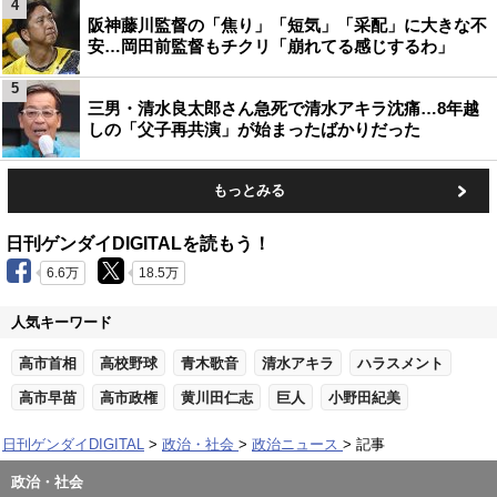
4
阪神藤川監督の「焦り」「短気」「采配」に大きな不
安…岡田前監督もチクリ「崩れてる感じするわ」
5
三男・清水良太郎さん急死で清水アキラ沈痛…8年越
しの「父子再共演」が始まったばかりだった
もっとみる
日刊ゲンダイDIGITALを読もう！
6.6万
18.5万
人気キーワード
高市首相
高校野球
青木歌音
清水アキラ
ハラスメント
高市早苗
高市政権
黄川田仁志
巨人
小野田紀美
日刊ゲンダイDIGITAL
政治・社会
政治ニュース
記事
政治・社会