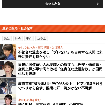
もっとみる
最新の政治・社会記事
政治
社会
事件
コラム
それでもバカ－高市早苗－とは戦え
不都合な過去を消し「ブレない」を自称する人間は未
来に責任を持たない
日銀に国債買い入れ要請との報道も…円安・物価高・
金利上昇が示す高市政権「無責任な放漫財政」が国民
生活を破壊
高市首相“被災地利用PV”が大炎上！ ピアノBGM付き
でヘリから合掌、酷暑に汗一滴かかない不可解
永田町の裏を読む
続く政局…高市首相「9月退陣」の現実味