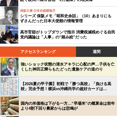
保阪正康 日本史縦横無尽
シリーズ 保阪メモ「昭和史余話」（10）あまりにも
ずさんだった日本大使館の情報管理
高市官邸がトップダウンで指示 消費税減税めぐる自民
党内議論は「人事」の“踏み絵”だった
アクセスランキング
週間
1
強いショック状態の清水アキラに心配の声…子供を亡
くした神田正輝らもたどった遺族ケアの道のり
2
【2026夏の甲子園】初戦で「勝つ高校」「負ける高
校」完全予想！横浜vs沖縄尚学の超好カードは…
3
国内の米価格は下がる一方…“早場米”の概算金は前年
より4割下回り農家からは悲鳴が