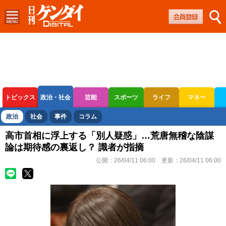
トピックス
政治・社会
芸能
スポーツ
ライフ
マネー
ボートレース
競輪
オートレース
政治
社会
事件
コラム
高市首相に浮上する「別人疑惑」…荒唐無稽な陰謀
論は期待感の裏返し？ 識者が指摘
公開：
26/04/11 06:00
更新：
26/04/11 06:00