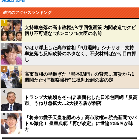
政治のアクセスランキング
1
支持率急落の高市政権がV字回復画策 内閣改造でクビ
切り不可避な“ポンコツ”5大臣の名前
2
やはり浮上した高市首相「9月退陣」シナリオ…支持
率急落も反転攻勢のネタなく、不安材料ばかり目白押
し
3
高市首相の早過ぎた「熊本訪問」の背景…震災から1
週間たたず“視察強行”に批判殺到の案の定
4
トランプ大統領もそっぽ 表面化した日米包囲網「反高
市」うねり急拡大…2大後ろ盾が剥落
5
「将来の愛子天皇を認めろ」高市政権vs読売新聞でバ
トル激化！ 皇室典範「再び改定」に世論の85％が味
方