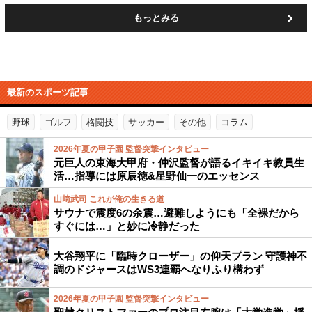
もっとみる
最新のスポーツ記事
野球
ゴルフ
格闘技
サッカー
その他
コラム
2026年夏の甲子園 監督突撃インタビュー
元巨人の東海大甲府・仲沢監督が語るイキイキ教員生
活…指導には原辰徳&星野仙一のエッセンス
山﨑武司 これが俺の生きる道
サウナで震度6の余震…避難しようにも「全裸だから
すぐには…」と妙に冷静だった
大谷翔平に「臨時クローザー」の仰天プラン 守護神不
調のドジャースはWS3連覇へなりふり構わず
2026年夏の甲子園 監督突撃インタビュー