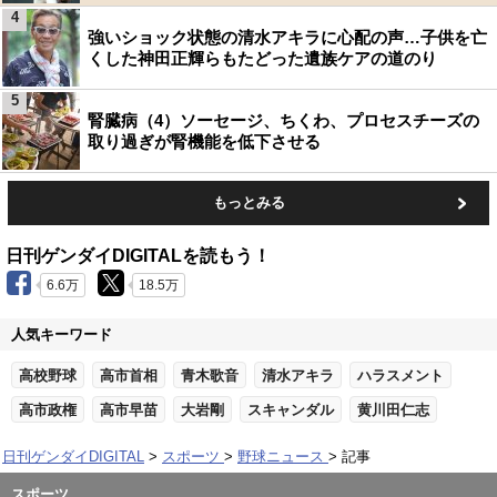
4
強いショック状態の清水アキラに心配の声…子供を亡
くした神田正輝らもたどった遺族ケアの道のり
5
腎臓病（4）ソーセージ、ちくわ、プロセスチーズの
取り過ぎが腎機能を低下させる
もっとみる
日刊ゲンダイDIGITALを読もう！
6.6万
18.5万
人気キーワード
高校野球
高市首相
青木歌音
清水アキラ
ハラスメント
高市政権
高市早苗
大岩剛
スキャンダル
黄川田仁志
日刊ゲンダイDIGITAL
スポーツ
野球ニュース
記事
スポーツ