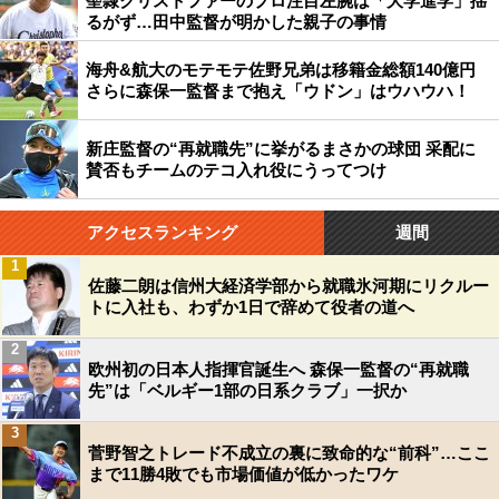
聖隷クリストファーのプロ注目左腕は「大学進学」揺
るがず…田中監督が明かした親子の事情
海舟&航大のモテモテ佐野兄弟は移籍金総額140億円
さらに森保一監督まで抱え「ウドン」はウハウハ！
新庄監督の“再就職先”に挙がるまさかの球団 采配に
賛否もチームのテコ入れ役にうってつけ
アクセスランキング
週間
1
佐藤二朗は信州大経済学部から就職氷河期にリクルー
トに入社も、わずか1日で辞めて役者の道へ
2
欧州初の日本人指揮官誕生へ 森保一監督の“再就職
先”は「ベルギー1部の日系クラブ」一択か
3
菅野智之トレード不成立の裏に致命的な“前科”…ここ
まで11勝4敗でも市場価値が低かったワケ