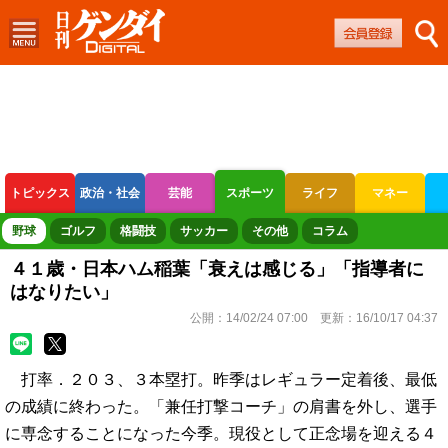
トピックス
政治・社会
芸能
スポーツ
ライフ
マネー
ボートレース
競輪
オートレース
野球
ゴルフ
格闘技
サッカー
その他
コラム
４１歳・日本ハム稲葉「衰えは感じる」「指導者に
はなりたい」
公開：
14/02/24 07:00
更新：
16/10/17 04:37
打率．２０３、３本塁打。昨季はレギュラー定着後、最低
の成績に終わった。「兼任打撃コーチ」の肩書を外し、選手
に専念することになった今季。現役として正念場を迎える４