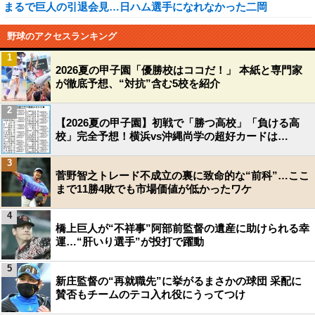
まるで巨人の引退会見…日ハム選手になれなかった二岡
野球のアクセスランキング
1
2026夏の甲子園「優勝校はココだ！」 本紙と専門家
が徹底予想、“対抗”含む5校を紹介
2
【2026夏の甲子園】初戦で「勝つ高校」「負ける高
校」完全予想！横浜vs沖縄尚学の超好カードは…
3
菅野智之トレード不成立の裏に致命的な“前科”…ここ
まで11勝4敗でも市場価値が低かったワケ
4
橋上巨人が“不祥事”阿部前監督の遺産に助けられる幸
運…“肝いり選手”が投打で躍動
5
新庄監督の“再就職先”に挙がるまさかの球団 采配に
賛否もチームのテコ入れ役にうってつけ