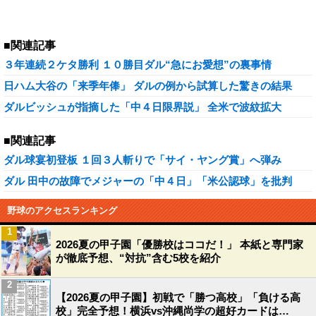
■関連記事
３年連続２ケタ勝利 １０勝目ダル“急にお愛想”の裏事情
日ハム大谷の「来季年俸」 ダルの例から試算した驚きの結果
ダルビッシュが指摘した「中４日限界説」 全米で波紋拡大
■関連記事
ダル球宴初登板 １回３人斬りで「サイ・ヤング賞」へ弾み
ダル 田中の故障でメジャーの「中４日」「米公認球」を批判
野球のアクセスランキング
1
2026夏の甲子園「優勝校はココだ！」 本紙と専門家
が徹底予想、“対抗”含む5校を紹介
2
【2026夏の甲子園】初戦で「勝つ高校」「負ける高
校」完全予想！横浜vs沖縄尚学の超好カードは…