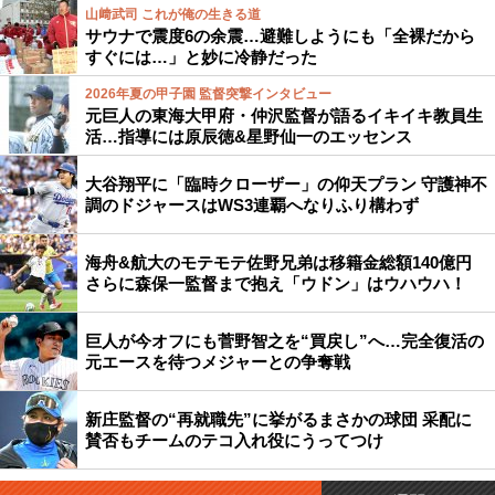
山﨑武司 これが俺の生きる道
サウナで震度6の余震…避難しようにも「全裸だから
すぐには…」と妙に冷静だった
2026年夏の甲子園 監督突撃インタビュー
元巨人の東海大甲府・仲沢監督が語るイキイキ教員生
活…指導には原辰徳&星野仙一のエッセンス
大谷翔平に「臨時クローザー」の仰天プラン 守護神不
調のドジャースはWS3連覇へなりふり構わず
海舟&航大のモテモテ佐野兄弟は移籍金総額140億円
さらに森保一監督まで抱え「ウドン」はウハウハ！
巨人が今オフにも菅野智之を“買戻し”へ…完全復活の
元エースを待つメジャーとの争奪戦
新庄監督の“再就職先”に挙がるまさかの球団 采配に
賛否もチームのテコ入れ役にうってつけ