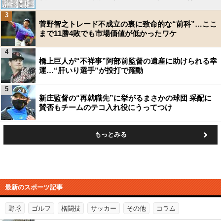
3
菅野智之トレード不成立の裏に致命的な“前科”…ここ
まで11勝4敗でも市場価値が低かったワケ
4
橋上巨人が“不祥事”阿部前監督の遺産に助けられる幸
運…“肝いり選手”が投打で躍動
5
新庄監督の“再就職先”に挙がるまさかの球団 采配に
賛否もチームのテコ入れ役にうってつけ
もっとみる
最新のスポーツ記事
野球
ゴルフ
格闘技
サッカー
その他
コラム