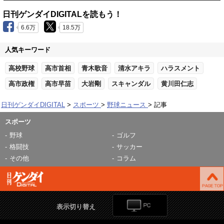
日刊ゲンダイDIGITALを読もう！
6.6万
18.5万
人気キーワード
高校野球
高市首相
青木歌音
清水アキラ
ハラスメント
高市政権
高市早苗
大岩剛
スキャンダル
黄川田仁志
日刊ゲンダイDIGITAL
スポーツ
野球ニュース
記事
スポーツ
野球
ゴルフ
格闘技
サッカー
その他
コラム
表示切り替え