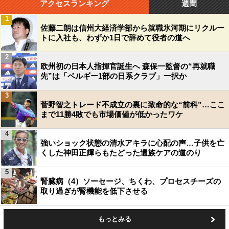
アクセスランキング
週間
1
佐藤二朗は信州大経済学部から就職氷河期にリクルー
トに入社も、わずか1日で辞めて役者の道へ
2
欧州初の日本人指揮官誕生へ 森保一監督の“再就職
先”は「ベルギー1部の日系クラブ」一択か
3
菅野智之トレード不成立の裏に致命的な“前科”…ここ
まで11勝4敗でも市場価値が低かったワケ
4
強いショック状態の清水アキラに心配の声…子供を亡
くした神田正輝らもたどった遺族ケアの道のり
5
腎臓病（4）ソーセージ、ちくわ、プロセスチーズの
取り過ぎが腎機能を低下させる
もっとみる