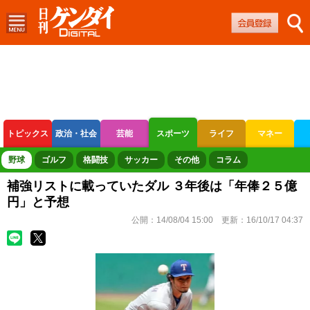
トピックス
政治・社会
芸能
スポーツ
ライフ
マネー
ボートレース
競輪
オートレース
野球
ゴルフ
格闘技
サッカー
その他
コラム
補強リストに載っていたダル ３年後は「年俸２５億
円」と予想
公開：
14/08/04 15:00
更新：
16/10/17 04:37