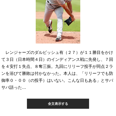
レンジャーズのダルビッシュ有（２７）が１１勝目をかけ
て３日（日本時間４日）のインディアンス戦に先発し、７回
を４安打１失点、８奪三振。九回にリリーフ投手が同点２ラ
ンを浴びて勝敗は付かなかった。本人は、「リリーフでも防
御率０・００（の投手）はいない。こんな日もある」とサバ
サバ語った…
全文表示する