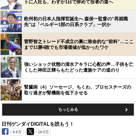
トに入社も、わずか1日で辞めて役者の道へ
2
欧州初の日本人指揮官誕生へ 森保一監督の“再就職
先”は「ベルギー1部の日系クラブ」一択か
3
菅野智之トレード不成立の裏に致命的な“前科”…ここ
まで11勝4敗でも市場価値が低かったワケ
4
強いショック状態の清水アキラに心配の声…子供を亡
くした神田正輝らもたどった遺族ケアの道のり
5
腎臓病（4）ソーセージ、ちくわ、プロセスチーズの
取り過ぎが腎機能を低下させる
もっとみる
日刊ゲンダイDIGITALを読もう！
6.6万
18.5万