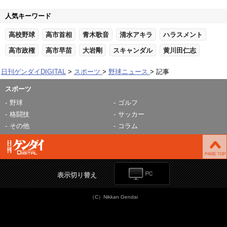
人気キーワード
高校野球
高市首相
青木歌音
清水アキラ
ハラスメント
高市政権
高市早苗
大岩剛
スキャンダル
黄川田仁志
日刊ゲンダイDIGITAL
スポーツ
野球ニュース
記事
スポーツ
野球
ゴルフ
格闘技
サッカー
その他
コラム
表示切り替え
（C）Nikkan Gendai