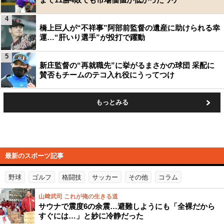
4
橋上巨人が“不祥事”阿部前監督の遺産に助けられる幸
運…“肝いり選手”が投打で躍動
5
新庄監督の“再就職先”に挙がるまさかの球団 采配に
賛否もチームのテコ入れ役にうってつけ
もっとみる
最新のスポーツ記事
野球
ゴルフ
格闘技
サッカー
その他
コラム
山﨑武司 これが俺の生きる道
サウナで震度6の余震…避難しようにも「全裸だから
すぐには…」と妙に冷静だった