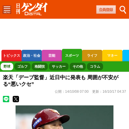
トピックス
政治・社会
芸能
スポーツ
ライフ
マネー
ボートレース
競輪
オートレース
野球
ゴルフ
格闘技
サッカー
その他
コラム
楽天「デーブ監督」近日中に発表も 周囲が不安が
る“悪いクセ”
公開：
14/10/08 07:00
更新：
16/10/17 04:37