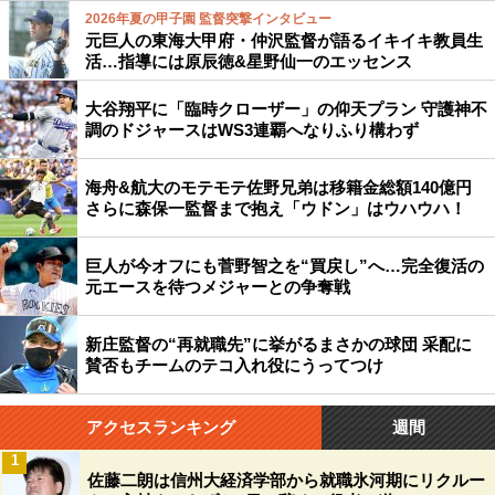
2026年夏の甲子園 監督突撃インタビュー
元巨人の東海大甲府・仲沢監督が語るイキイキ教員生
活…指導には原辰徳&星野仙一のエッセンス
大谷翔平に「臨時クローザー」の仰天プラン 守護神不
調のドジャースはWS3連覇へなりふり構わず
海舟&航大のモテモテ佐野兄弟は移籍金総額140億円
さらに森保一監督まで抱え「ウドン」はウハウハ！
巨人が今オフにも菅野智之を“買戻し”へ…完全復活の
元エースを待つメジャーとの争奪戦
新庄監督の“再就職先”に挙がるまさかの球団 采配に
賛否もチームのテコ入れ役にうってつけ
アクセスランキング
週間
1
佐藤二朗は信州大経済学部から就職氷河期にリクルー