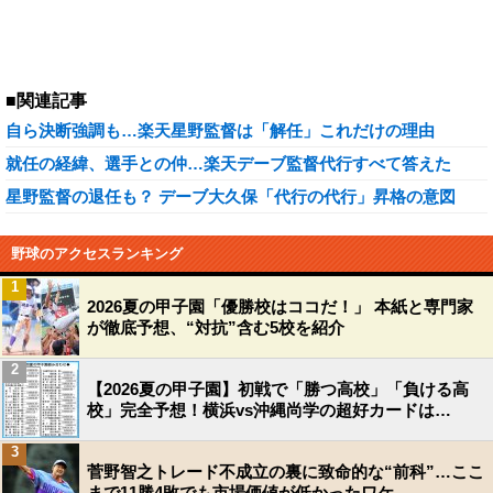
■関連記事
自ら決断強調も…楽天星野監督は「解任」これだけの理由
就任の経緯、選手との仲…楽天デーブ監督代行すべて答えた
星野監督の退任も？ デーブ大久保「代行の代行」昇格の意図
野球のアクセスランキング
1
2026夏の甲子園「優勝校はココだ！」 本紙と専門家
が徹底予想、“対抗”含む5校を紹介
2
【2026夏の甲子園】初戦で「勝つ高校」「負ける高
校」完全予想！横浜vs沖縄尚学の超好カードは…
3
菅野智之トレード不成立の裏に致命的な“前科”…ここ
まで11勝4敗でも市場価値が低かったワケ