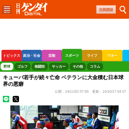
トピックス
政治・社会
芸能
スポーツ
ライフ
マネー
ボートレース
競輪
オートレース
野球
ゴルフ
格闘技
サッカー
その他
コラム
キューバ若手が続々亡命 ベテランに大金積む日本球
界の悪癖
公開：
14/11/02 07:00
更新：
16/10/17 04:37