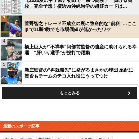
【2026夏の甲子園】初戦で「勝つ高校」「負ける高
校」完全予想！横浜vs沖縄尚学の超好カードは…
3
菅野智之トレード不成立の裏に致命的な“前科”…ここ
まで11勝4敗でも市場価値が低かったワケ
4
橋上巨人が“不祥事”阿部前監督の遺産に助けられる幸
運…“肝いり選手”が投打で躍動
5
新庄監督の“再就職先”に挙がるまさかの球団 采配に
賛否もチームのテコ入れ役にうってつけ
もっとみる
最新のスポーツ記事