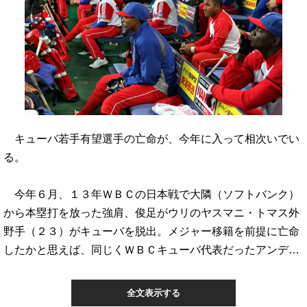
キューバ若手有望選手の亡命が、今年に入って相次いでい
る。
今年６月、１３年ＷＢＣの日本戦で大隣（ソフトバンク）
から本塁打を放った強肩、俊足がウリのヤスマニ・トマス外
野手（２３）がキューバを脱出。メジャー移籍を前提に亡命
したかと思えば、同じくＷＢＣキューバ代表だったアンデ…
全文表示する