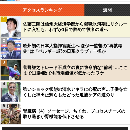
アクセスランキング
週間
1
佐藤二朗は信州大経済学部から就職氷河期にリクルー
トに入社も、わずか1日で辞めて役者の道へ
2
欧州初の日本人指揮官誕生へ 森保一監督の“再就職
先”は「ベルギー1部の日系クラブ」一択か
3
菅野智之トレード不成立の裏に致命的な“前科”…ここ
まで11勝4敗でも市場価値が低かったワケ
4
強いショック状態の清水アキラに心配の声…子供を亡
くした神田正輝らもたどった遺族ケアの道のり
5
腎臓病（4）ソーセージ、ちくわ、プロセスチーズの
取り過ぎが腎機能を低下させる