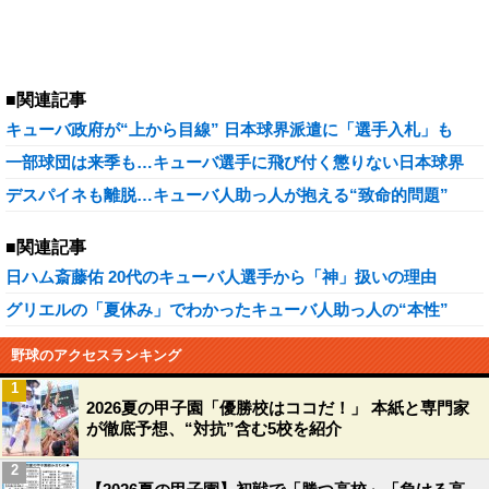
■関連記事
キューバ政府が“上から目線” 日本球界派遣に「選手入札」も
一部球団は来季も…キューバ選手に飛び付く懲りない日本球界
デスパイネも離脱…キューバ人助っ人が抱える“致命的問題”
■関連記事
日ハム斎藤佑 20代のキューバ人選手から「神」扱いの理由
グリエルの「夏休み」でわかったキューバ人助っ人の“本性”
野球のアクセスランキング
1
2026夏の甲子園「優勝校はココだ！」 本紙と専門家
が徹底予想、“対抗”含む5校を紹介
2