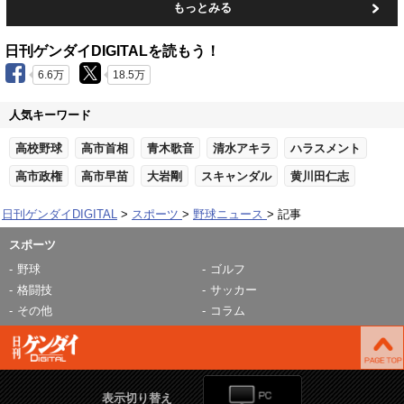
もっとみる
日刊ゲンダイDIGITALを読もう！
6.6万
18.5万
人気キーワード
高校野球
高市首相
青木歌音
清水アキラ
ハラスメント
高市政権
高市早苗
大岩剛
スキャンダル
黄川田仁志
日刊ゲンダイDIGITAL
スポーツ
野球ニュース
記事
スポーツ
野球
ゴルフ
格闘技
サッカー
その他
コラム
表示切り替え