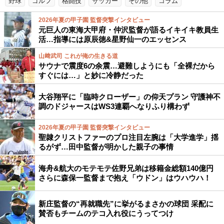
野球
ゴルフ
格闘技
サッカー
その他
コラム
2026年夏の甲子園 監督突撃インタビュー
元巨人の東海大甲府・仲沢監督が語るイキイキ教員生
活…指導には原辰徳&星野仙一のエッセンス
山﨑武司 これが俺の生きる道
サウナで震度6の余震…避難しようにも「全裸だから
すぐには…」と妙に冷静だった
大谷翔平に「臨時クローザー」の仰天プラン 守護神不
調のドジャースはWS3連覇へなりふり構わず
2026年夏の甲子園 監督突撃インタビュー
聖隷クリストファーのプロ注目左腕は「大学進学」揺
るがず…田中監督が明かした親子の事情
海舟&航大のモテモテ佐野兄弟は移籍金総額140億円
さらに森保一監督まで抱え「ウドン」はウハウハ！
新庄監督の“再就職先”に挙がるまさかの球団 采配に
賛否もチームのテコ入れ役にうってつけ