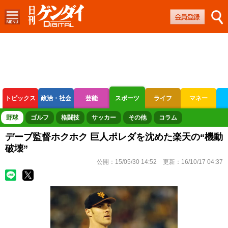
トピックス
政治・社会
芸能
スポーツ
ライフ
マネー
ボートレース
競輪
オートレース
野球
ゴルフ
格闘技
サッカー
その他
コラム
デーブ監督ホクホク 巨人ポレダを沈めた楽天の“機動
破壊”
公開：
15/05/30 14:52
更新：
16/10/17 04:37