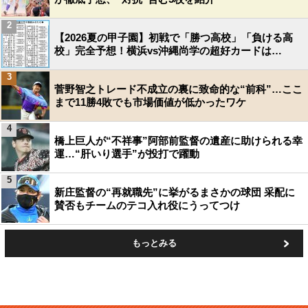
2
【2026夏の甲子園】初戦で「勝つ高校」「負ける高
校」完全予想！横浜vs沖縄尚学の超好カードは…
3
菅野智之トレード不成立の裏に致命的な“前科”…ここ
まで11勝4敗でも市場価値が低かったワケ
4
橋上巨人が“不祥事”阿部前監督の遺産に助けられる幸
運…“肝いり選手”が投打で躍動
5
新庄監督の“再就職先”に挙がるまさかの球団 采配に
賛否もチームのテコ入れ役にうってつけ
もっとみる