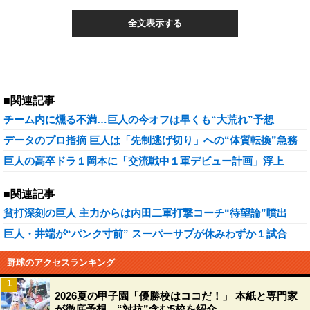
全文表示する
■関連記事
チーム内に燻る不満…巨人の今オフは早くも“大荒れ”予想
データのプロ指摘 巨人は「先制逃げ切り」への“体質転換”急務
巨人の高卒ドラ１岡本に「交流戦中１軍デビュー計画」浮上
■関連記事
貧打深刻の巨人 主力からは内田二軍打撃コーチ“待望論”噴出
巨人・井端が“パンク寸前” スーパーサブが休みわずか１試合
野球のアクセスランキング
1
2026夏の甲子園「優勝校はココだ！」 本紙と専門家
が徹底予想、“対抗”含む5校を紹介