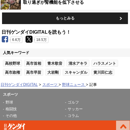
取り過ぎが腎機能を低下させる
もっとみる
日刊ゲンダイDIGITALを読もう！
6.6万
18.5万
人気キーワード
高校野球
高市首相
青木歌音
清水アキラ
ハラスメント
高市政権
高市早苗
大岩剛
スキャンダル
黄川田仁志
日刊ゲンダイDIGITAL
スポーツ
野球ニュース
記事
スポーツ
野球
ゴルフ
格闘技
サッカー
その他
コラム