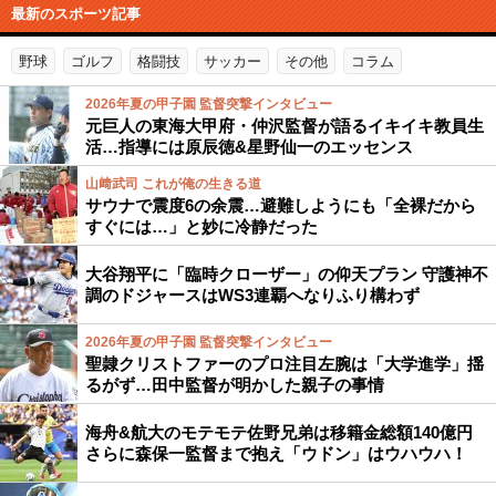
最新のスポーツ記事
野球
ゴルフ
格闘技
サッカー
その他
コラム
2026年夏の甲子園 監督突撃インタビュー
元巨人の東海大甲府・仲沢監督が語るイキイキ教員生
活…指導には原辰徳&星野仙一のエッセンス
山﨑武司 これが俺の生きる道
サウナで震度6の余震…避難しようにも「全裸だから
すぐには…」と妙に冷静だった
大谷翔平に「臨時クローザー」の仰天プラン 守護神不
調のドジャースはWS3連覇へなりふり構わず
2026年夏の甲子園 監督突撃インタビュー
聖隷クリストファーのプロ注目左腕は「大学進学」揺
るがず…田中監督が明かした親子の事情
海舟&航大のモテモテ佐野兄弟は移籍金総額140億円
さらに森保一監督まで抱え「ウドン」はウハウハ！