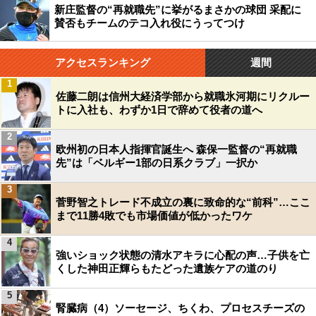
新庄監督の“再就職先”に挙がるまさかの球団 采配に
賛否もチームのテコ入れ役にうってつけ
アクセスランキング
週間
1
佐藤二朗は信州大経済学部から就職氷河期にリクルー
トに入社も、わずか1日で辞めて役者の道へ
2
欧州初の日本人指揮官誕生へ 森保一監督の“再就職
先”は「ベルギー1部の日系クラブ」一択か
3
菅野智之トレード不成立の裏に致命的な“前科”…ここ
まで11勝4敗でも市場価値が低かったワケ
4
強いショック状態の清水アキラに心配の声…子供を亡
くした神田正輝らもたどった遺族ケアの道のり
5
腎臓病（4）ソーセージ、ちくわ、プロセスチーズの