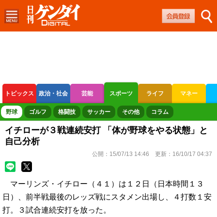
トピックス
政治・社会
芸能
スポーツ
ライフ
マネー
ボートレース
競輪
オートレース
野球
ゴルフ
格闘技
サッカー
その他
コラム
イチローが３戦連続安打 「体が野球をやる状態」と
自己分析
公開：
15/07/13 14:46
更新：
16/10/17 04:37
マーリンズ・イチロー（４１）は１２日（日本時間１３
日）、前半戦最後のレッズ戦にスタメン出場し、４打数１安
打。３試合連続安打を放った。