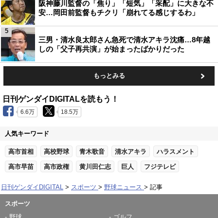
阪神藤川監督の「焦り」「短気」「采配」に大きな不
安…岡田前監督もチクリ「崩れてる感じするわ」
5
三男・清水良太郎さん急死で清水アキラ沈痛…8年越
しの「父子再共演」が始まったばかりだった
もっとみる
日刊ゲンダイDIGITALを読もう！
6.6万
18.5万
人気キーワード
高市首相
高校野球
青木歌音
清水アキラ
ハラスメント
高市早苗
高市政権
黄川田仁志
巨人
フジテレビ
日刊ゲンダイDIGITAL
スポーツ
野球ニュース
記事
スポーツ
野球
ゴルフ