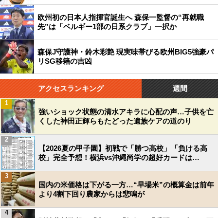
欧州初の日本人指揮官誕生へ 森保一監督の“再就職
先”は「ベルギー1部の日系クラブ」一択か
森保J守護神・鈴木彩艶 現実味帯びる欧州BIG5強豪パ
リSG移籍の吉凶
アクセスランキング
週間
1
強いショック状態の清水アキラに心配の声…子供を亡
くした神田正輝らもたどった遺族ケアの道のり
2
【2026夏の甲子園】初戦で「勝つ高校」「負ける高
校」完全予想！横浜vs沖縄尚学の超好カードは…
3
国内の米価格は下がる一方…“早場米”の概算金は前年
より4割下回り農家からは悲鳴が
4