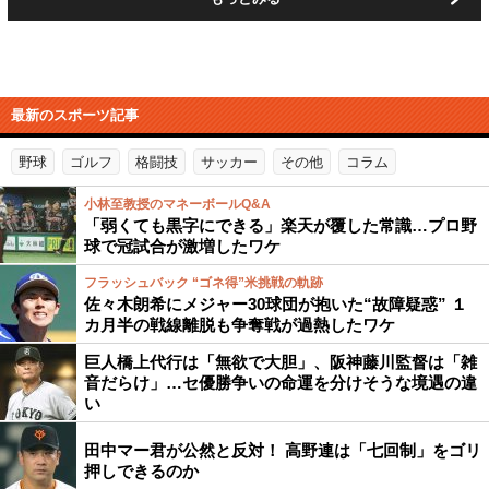
最新のスポーツ記事
野球
ゴルフ
格闘技
サッカー
その他
コラム
小林至教授のマネーボールQ&A
「弱くても黒字にできる」楽天が覆した常識…プロ野
球で冠試合が激増したワケ
フラッシュバック “ゴネ得”米挑戦の軌跡
佐々木朗希にメジャー30球団が抱いた“故障疑惑” １
カ月半の戦線離脱も争奪戦が過熱したワケ
巨人橋上代行は「無欲で大胆」、阪神藤川監督は「雑
音だらけ」…セ優勝争いの命運を分けそうな境遇の違
い
田中マー君が公然と反対！ 高野連は「七回制」をゴリ
押しできるのか