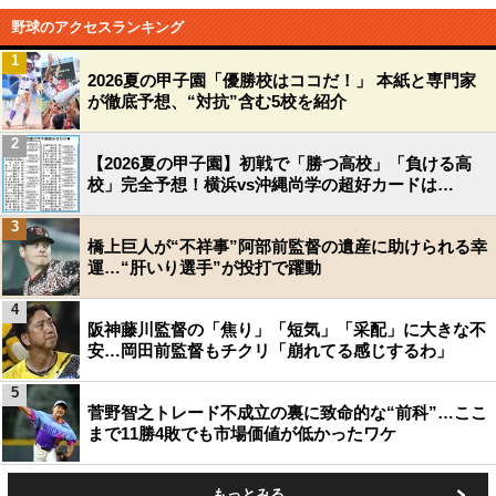
野球のアクセスランキング
1
2026夏の甲子園「優勝校はココだ！」 本紙と専門家
が徹底予想、“対抗”含む5校を紹介
2
【2026夏の甲子園】初戦で「勝つ高校」「負ける高
校」完全予想！横浜vs沖縄尚学の超好カードは…
3
橋上巨人が“不祥事”阿部前監督の遺産に助けられる幸
運…“肝いり選手”が投打で躍動
4
阪神藤川監督の「焦り」「短気」「采配」に大きな不
安…岡田前監督もチクリ「崩れてる感じするわ」
5
菅野智之トレード不成立の裏に致命的な“前科”…ここ
まで11勝4敗でも市場価値が低かったワケ
もっとみる