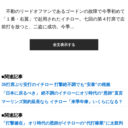
不動のリードオフマンであるゴードンの故障で今季初めて
「１番・右翼」で起用されたイチロー。七回の第４打席で左
前打を放つと、二盗に成功。今季…
全文表示する
■関連記事
35打席ぶり安打のイチロー 打撃絶不調でも“安泰”の根拠
「日本に戻るべき」 絶不調のイチローにオリ時代の“恩師”直言
マーリンズ契約延長なら イチロー「来季年俸」いくらになる？
■関連記事
「打撃健在」 オリ時代の恩師がイチローの“代打稼業”に太鼓判