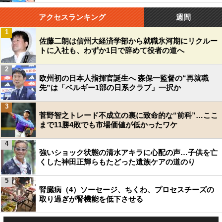
アクセスランキング
週間
1
佐藤二朗は信州大経済学部から就職氷河期にリクルー
トに入社も、わずか1日で辞めて役者の道へ
2
欧州初の日本人指揮官誕生へ 森保一監督の“再就職
先”は「ベルギー1部の日系クラブ」一択か
3
菅野智之トレード不成立の裏に致命的な“前科”…ここ
まで11勝4敗でも市場価値が低かったワケ
4
強いショック状態の清水アキラに心配の声…子供を亡
くした神田正輝らもたどった遺族ケアの道のり
5
腎臓病（4）ソーセージ、ちくわ、プロセスチーズの
取り過ぎが腎機能を低下させる