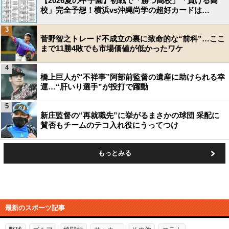
【2026夏の甲子園】初戦で「勝つ高校」「負ける高
校」完全予想！横浜vs沖縄尚学の超好カードは…
3
菅野智之トレード不成立の裏に致命的な“前科”…ここ
まで11勝4敗でも市場価値が低かったワケ
4
橋上巨人が“不祥事”阿部前監督の遺産に助けられる幸
運…“肝いり選手”が投打で躍動
5
新庄監督の“再就職先”に挙がるまさかの球団 采配に
賛否もチームのテコ入れ役にうってつけ
もっとみる
最新のスポーツ記事