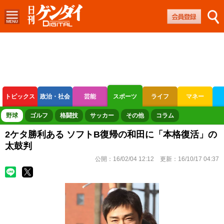
トピックス
政治・社会
芸能
スポーツ
ライフ
マネー
ボートレース
競輪
オートレース
野球
ゴルフ
格闘技
サッカー
その他
コラム
2ケタ勝利ある ソフトB復帰の和田に「本格復活」の
太鼓判
公開：
16/02/04 12:12
更新：
16/10/17 04:37