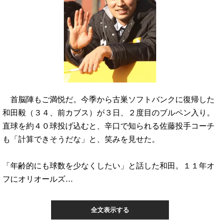
首脳陣もご満悦だ。今季から古巣ソフトバンクに復帰した
和田毅（３４、前カブス）が３日、２度目のブルペン入り。
直球を約４０球投げ込むと、辛口で知られる佐藤投手コーチ
も「計算できそうだな」と、笑みを見せた。
「年齢的にも球数を少なくしたい」と話した和田。１１年オ
フにオリオールズ…
全文表示する