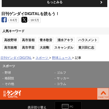
もっとみる
日刊ゲンダイDIGITALを読もう！
6.6万
18.5万
人気キーワード
高校野球
高市首相
青木歌音
清水アキラ
ハラスメント
高市政権
高市早苗
大岩剛
スキャンダル
黄川田仁志
日刊ゲンダイDIGITAL
スポーツ
野球ニュース
記事
スポーツ
野球
ゴルフ
格闘技
サッカー
その他
コラム
表示切り替え