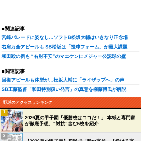
■関連記事
宮崎パレードに姿なし…ソフトB松坂大輔はいきなり正念場
右肩万全アピールも SB松坂は「投球フォーム」が最大課題
和田毅の例も “右肘不安”のマエケンにメジャー公認球の壁
■関連記事
回復アピールも体型が…松坂大輔に「ライザップへ」の声
SB工藤監督「和田特別扱い発言」の真意を権藤博氏が解説
野球のアクセスランキング
1
2026夏の甲子園「優勝校はココだ！」 本紙と専門家
が徹底予想、“対抗”含む5校を紹介
2