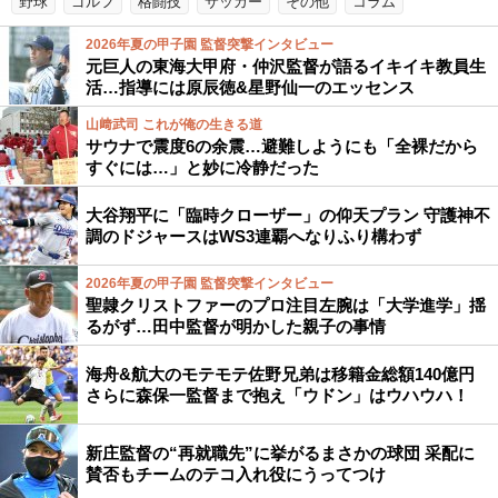
野球
ゴルフ
格闘技
サッカー
その他
コラム
2026年夏の甲子園 監督突撃インタビュー
元巨人の東海大甲府・仲沢監督が語るイキイキ教員生
活…指導には原辰徳&星野仙一のエッセンス
山﨑武司 これが俺の生きる道
サウナで震度6の余震…避難しようにも「全裸だから
すぐには…」と妙に冷静だった
大谷翔平に「臨時クローザー」の仰天プラン 守護神不
調のドジャースはWS3連覇へなりふり構わず
2026年夏の甲子園 監督突撃インタビュー
聖隷クリストファーのプロ注目左腕は「大学進学」揺
るがず…田中監督が明かした親子の事情
海舟&航大のモテモテ佐野兄弟は移籍金総額140億円
さらに森保一監督まで抱え「ウドン」はウハウハ！
新庄監督の“再就職先”に挙がるまさかの球団 采配に
賛否もチームのテコ入れ役にうってつけ