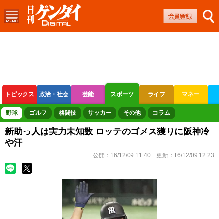
トピックス
政治・社会
芸能
スポーツ
ライフ
マネー
ボートレース
競輪
オートレース
野球
ゴルフ
格闘技
サッカー
その他
コラム
新助っ人は実力未知数 ロッテのゴメス獲りに阪神冷
や汗
公開：
16/12/09 11:40
更新：
16/12/09 12:23