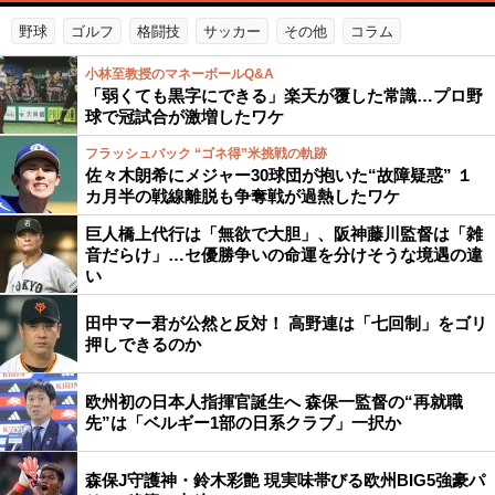
野球
ゴルフ
格闘技
サッカー
その他
コラム
小林至教授のマネーボールQ&A
「弱くても黒字にできる」楽天が覆した常識…プロ野
球で冠試合が激増したワケ
フラッシュバック “ゴネ得”米挑戦の軌跡
佐々木朗希にメジャー30球団が抱いた“故障疑惑” １
カ月半の戦線離脱も争奪戦が過熱したワケ
巨人橋上代行は「無欲で大胆」、阪神藤川監督は「雑
音だらけ」…セ優勝争いの命運を分けそうな境遇の違
い
田中マー君が公然と反対！ 高野連は「七回制」をゴリ
押しできるのか
欧州初の日本人指揮官誕生へ 森保一監督の“再就職
先”は「ベルギー1部の日系クラブ」一択か
森保J守護神・鈴木彩艶 現実味帯びる欧州BIG5強豪パ