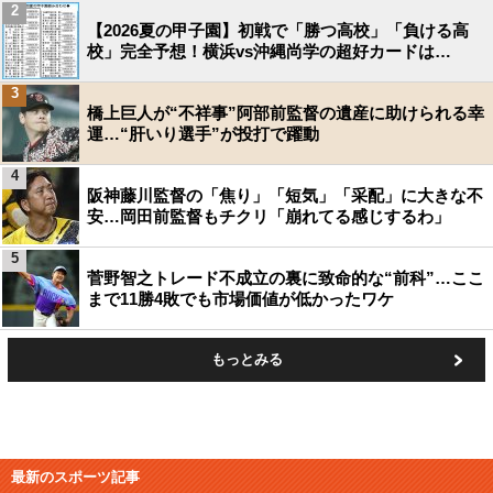
2
【2026夏の甲子園】初戦で「勝つ高校」「負ける高
校」完全予想！横浜vs沖縄尚学の超好カードは…
3
橋上巨人が“不祥事”阿部前監督の遺産に助けられる幸
運…“肝いり選手”が投打で躍動
4
阪神藤川監督の「焦り」「短気」「采配」に大きな不
安…岡田前監督もチクリ「崩れてる感じするわ」
5
菅野智之トレード不成立の裏に致命的な“前科”…ここ
まで11勝4敗でも市場価値が低かったワケ
もっとみる
最新のスポーツ記事