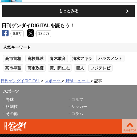
もっとみる
日刊ゲンダイDIGITALを読もう！
6.6万
18.5万
人気キーワード
高市首相
高校野球
青木歌音
清水アキラ
ハラスメント
高市早苗
高市政権
黄川田仁志
巨人
フジテレビ
日刊ゲンダイDIGITAL
スポーツ
野球ニュース
記事
スポーツ
野球
ゴルフ
格闘技
サッカー
その他
コラム