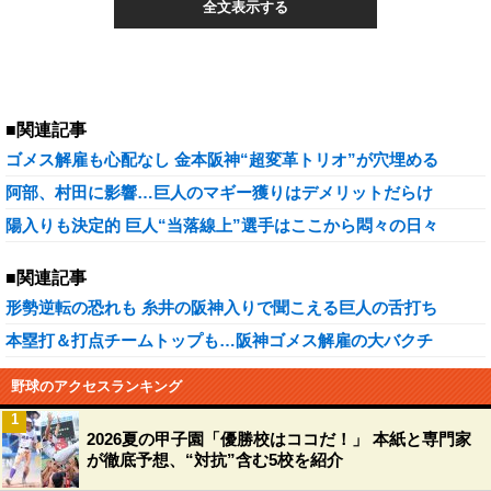
全文表示する
■関連記事
ゴメス解雇も心配なし 金本阪神“超変革トリオ”が穴埋める
阿部、村田に影響…巨人のマギー獲りはデメリットだらけ
陽入りも決定的 巨人“当落線上”選手はここから悶々の日々
■関連記事
形勢逆転の恐れも 糸井の阪神入りで聞こえる巨人の舌打ち
本塁打＆打点チームトップも…阪神ゴメス解雇の大バクチ
野球のアクセスランキング
1
2026夏の甲子園「優勝校はココだ！」 本紙と専門家
が徹底予想、“対抗”含む5校を紹介