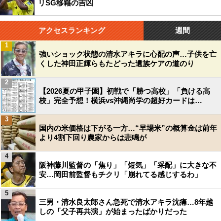
リSG移籍の吉凶
アクセスランキング
週間
1
強いショック状態の清水アキラに心配の声…子供を亡
くした神田正輝らもたどった遺族ケアの道のり
2
【2026夏の甲子園】初戦で「勝つ高校」「負ける高
校」完全予想！横浜vs沖縄尚学の超好カードは…
3
国内の米価格は下がる一方…“早場米”の概算金は前年
より4割下回り農家からは悲鳴が
4
阪神藤川監督の「焦り」「短気」「采配」に大きな不
安…岡田前監督もチクリ「崩れてる感じするわ」
5
三男・清水良太郎さん急死で清水アキラ沈痛…8年越
しの「父子再共演」が始まったばかりだった