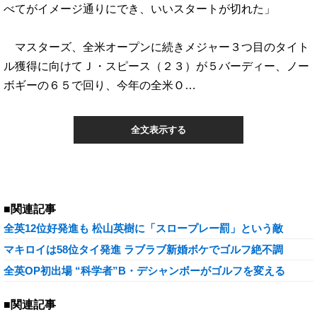
べてがイメージ通りにでき、いいスタートが切れた」
マスターズ、全米オープンに続きメジャー３つ目のタイト
ル獲得に向けてＪ・スピース（２３）が５バーディー、ノー
ボギーの６５で回り、今年の全米Ｏ…
全文表示する
■関連記事
全英12位好発進も 松山英樹に「スロープレー罰」という敵
マキロイは58位タイ発進 ラブラブ新婚ボケでゴルフ絶不調
全英OP初出場 “科学者”B・デシャンボーがゴルフを変える
■関連記事