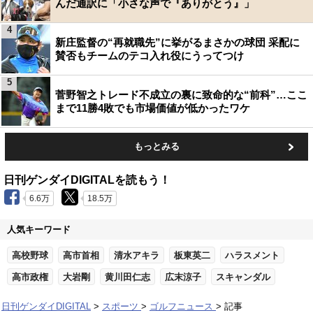
んだ通訳に「小さな声で『ありがとう』」
4
新庄監督の“再就職先”に挙がるまさかの球団 采配に
賛否もチームのテコ入れ役にうってつけ
5
菅野智之トレード不成立の裏に致命的な“前科”…ここ
まで11勝4敗でも市場価値が低かったワケ
もっとみる
日刊ゲンダイDIGITALを読もう！
6.6万
18.5万
人気キーワード
高校野球
高市首相
清水アキラ
板東英二
ハラスメント
高市政権
大岩剛
黄川田仁志
広末涼子
スキャンダル
日刊ゲンダイDIGITAL
スポーツ
ゴルフニュース
記事