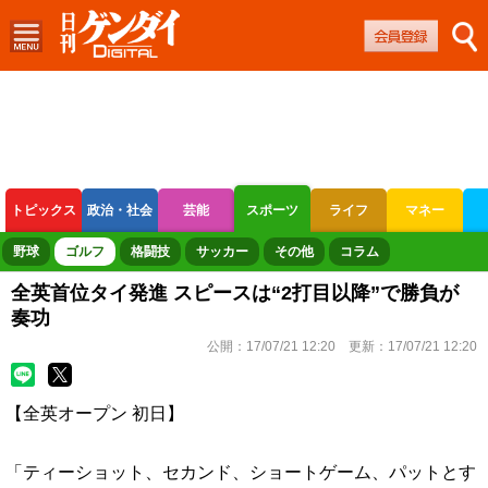
トピックス
政治・社会
芸能
スポーツ
ライフ
マネー
ボートレース
競輪
オートレース
野球
ゴルフ
格闘技
サッカー
その他
コラム
全英首位タイ発進 スピースは“2打目以降”で勝負が
奏功
公開：
17/07/21 12:20
更新：
17/07/21 12:20
【全英オープン 初日】
「ティーショット、セカンド、ショートゲーム、パットとす