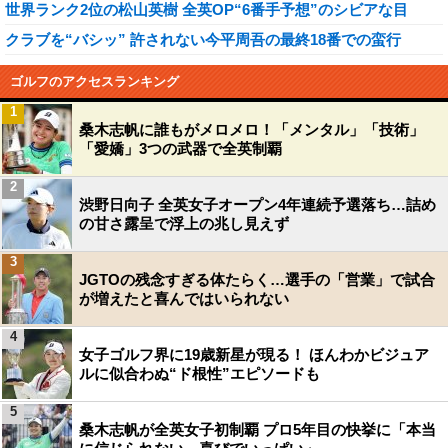
世界ランク2位の松山英樹 全英OP“6番手予想”のシビアな目
クラブを“バシッ” 許されない今平周吾の最終18番での蛮行
ゴルフのアクセスランキング
1
桑木志帆に誰もがメロメロ！「メンタル」「技術」
「愛嬌」3つの武器で全英制覇
2
渋野日向子 全英女子オープン4年連続予選落ち…詰め
の甘さ露呈で浮上の兆し見えず
3
JGTOの残念すぎる体たらく…選手の「営業」で試合
が増えたと喜んではいられない
4
女子ゴルフ界に19歳新星が現る！ ほんわかビジュア
ルに似合わぬ“ド根性”エピソードも
5
桑木志帆が全英女子初制覇 プロ5年目の快挙に「本当