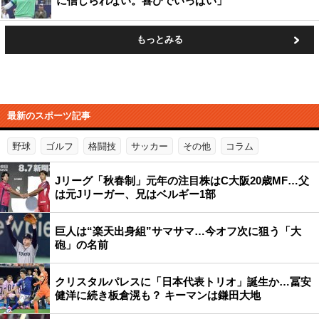
に信じられない。喜びでいっぱい」
もっとみる
最新のスポーツ記事
野球
ゴルフ
格闘技
サッカー
その他
コラム
Jリーグ「秋春制」元年の注目株はC大阪20歳MF…父
は元Jリーガー、兄はベルギー1部
巨人は“楽天出身組”サマサマ…今オフ次に狙う「大
砲」の名前
クリスタルパレスに「日本代表トリオ」誕生か…冨安
健洋に続き板倉滉も？ キーマンは鎌田大地