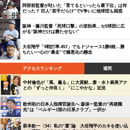
阿部前監督が吐いた「育てるといったら最下位」は何
だった？ 巨人“若手だらけ”でV争いに他球団も困惑
阪神・藤川監督「死球口撃」の逆効果…セ5球団に広
がる“阪神だけは勝たせない”
大谷翔平「9戦打率.457」でもドジャース1勝8敗…勝
ちたい一心の“暴走”で膝悪化の懸念
アクセスランキング
週間
1
中村倫也が「風、薫る」に大貢献…妻・水卜麻美アナ
との「ずっと仲良く」「にこやかな」近況
2
欧州初の日本人指揮官誕生へ 森保一監督の“再就職
先”は「ベルギー1部の日系クラブ」一択か
3
萩本欽一〈34〉私の“運”論 大谷翔平のカネを使い込