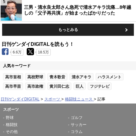
5
三男・清水良太郎さん急死で清水アキラ沈痛…8年越
しの「父子再共演」が始まったばかりだった
もっとみる
日刊ゲンダイDIGITALを読もう！
6.6万
18.5万
人気キーワード
高市首相
高校野球
青木歌音
清水アキラ
ハラスメント
高市早苗
高市政権
黄川田仁志
巨人
フジテレビ
日刊ゲンダイDIGITAL
スポーツ
格闘技ニュース
記事
スポーツ
野球
ゴルフ
格闘技
サッカー
その他
コラム