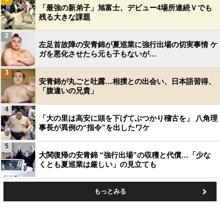
「最強の新弟子」旭富士、デビュー4場所連続Ｖでも
残る大きな課題
2
左足首故障の安青錦が夏巡業に強行出場の切実事情 ケ
ガを悪化させたら元も子もないが…
3
安青錦が丸ごと吐露…相撲との出会い、日本語習得、
「腹違いの兄貴」
4
「大の里は高安に頭を下げてぶつかり稽古を」 八角理
事長が異例の“指令”を出したワケ
5
大関復帰の安青錦 “強行出場”の収穫と代償…「少な
くとも夏巡業は厳しい」の見立ても
もっとみる