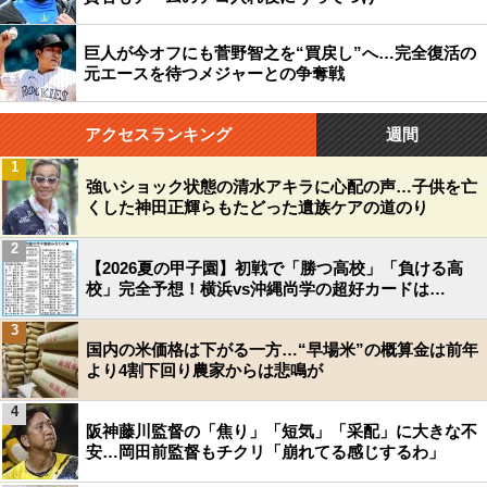
巨人が今オフにも菅野智之を“買戻し”へ…完全復活の
元エースを待つメジャーとの争奪戦
アクセスランキング
週間
1
強いショック状態の清水アキラに心配の声…子供を亡
くした神田正輝らもたどった遺族ケアの道のり
2
【2026夏の甲子園】初戦で「勝つ高校」「負ける高
校」完全予想！横浜vs沖縄尚学の超好カードは…
3
国内の米価格は下がる一方…“早場米”の概算金は前年
より4割下回り農家からは悲鳴が
4
阪神藤川監督の「焦り」「短気」「采配」に大きな不
安…岡田前監督もチクリ「崩れてる感じするわ」