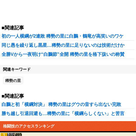
■関連記事
初の一人横綱が2連敗 稀勢の里に白鵬・鶴竜が高笑いのワケ
同じ愚を繰り返し黒星…稀勢の里に足りないのは技術だけか
全勝Vから一夜明け“白鵬節”全開 稀勢の里を格下扱いの称賛
関連キーワード
稀勢の里
■関連記事
白鵬と初「横綱対決」 稀勢の里はグウの音すら出ない完敗
勝ち越し引退回避も…稀勢の里に「横綱らしくない」と苦言
格闘技のアクセスランキング
1