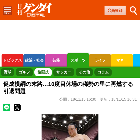
トピックス
政治・社会
芸能
スポーツ
ライフ
マネー
ボートレース
競輪
オートレース
野球
ゴルフ
格闘技
サッカー
その他
コラム
促成横綱の末路…10度目休場の稀勢の里に再燃する
引退問題
公開：
18/11/15 16:30
更新：
18/11/15 16:31