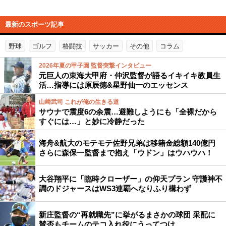
最新のスポーツ記事
野球
ゴルフ
格闘技
サッカー
その他
コラム
2026年夏の甲子園 監督突撃インタビュー
元巨人の東海大甲府・仲沢監督が語るイキイキ教員生
活…指導には原辰徳&星野仙一のエッセンス
山﨑武司 これが俺の生きる道
サウナで震度6の余震…避難しようにも「全裸だから
すぐには…」と妙に冷静だった
海舟&航大のモテモテ佐野兄弟は移籍金総額140億円
さらに森保一監督まで抱え「ウドン」はウハウハ！
大谷翔平に「臨時クローザー」の仰天プラン 守護神不
調のドジャースはWS3連覇へなりふり構わず
新庄監督の“再就職先”に挙がるまさかの球団 采配に
賛否もチームのテコ入れ役にうってつけ