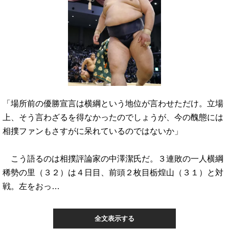
「場所前の優勝宣言は横綱という地位が言わせただけ。立場
上、そう言わざるを得なかったのでしょうが、今の醜態には
相撲ファンもさすがに呆れているのではないか」
こう語るのは相撲評論家の中澤潔氏だ。３連敗の一人横綱
稀勢の里（３２）は４日目、前頭２枚目栃煌山（３１）と対
戦。左をおっ…
全文表示する