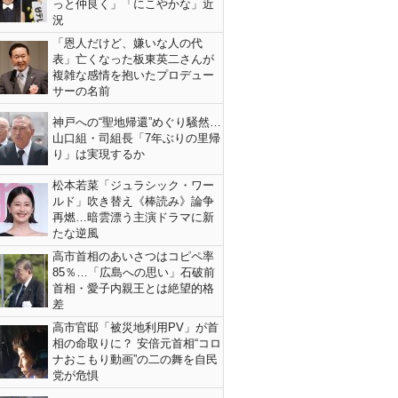
っと仲良く」「にこやかな」近
況
「恩人だけど、嫌いな人の代
表」亡くなった板東英二さんが
複雑な感情を抱いたプロデュー
サーの名前
神戸への“聖地帰還”めぐり騒然…
山口組・司組長「7年ぶりの里帰
り」は実現するか
松本若菜「ジュラシック・ワー
ルド」吹き替え《棒読み》論争
再燃…暗雲漂う主演ドラマに新
たな逆風
高市首相のあいさつはコピペ率
85％…「広島への思い」石破前
首相・愛子内親王とは絶望的格
差
高市官邸「被災地利用PV」が首
相の命取りに？ 安倍元首相“コロ
ナおこもり動画”の二の舞を自民
党が危惧