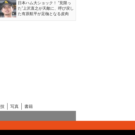
日本ハム大ショック！ “見限っ
た”上沢直之が天敵に、呼び戻し
た有原航平が足枷となる皮肉
競技
写真
書籍