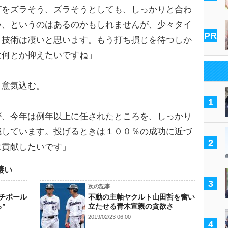
グをズラそう、ズラそうとしても、しっかりと合わ
い、というのはあるのかもしれませんが、少々タイ
PR
う技術は凄いと思います。もう打ち損じを待つしか
は何とか抑えたいですね」
意気込む。
1
が、今年は例年以上に任されたところを、しっかり
識しています。投げるときは１００％の成功に近づ
2
に貢献したいです」
凄い
3
次の記事
チボール
不動の主軸ヤクルト山田哲を奮い
”
立たせる青木宣親の貪欲さ
2019/02/23 06:00
4