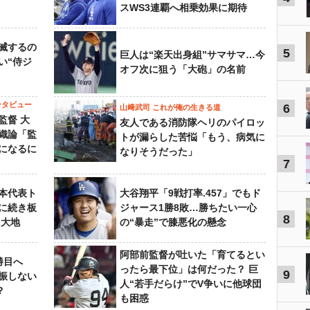
スWS3連覇へ相乗効果に期待
滅するの
5
巨人は“楽天出身組”サマサマ…今
い“侍ジ
オフ次に狙う「大砲」の名前
ンタビュー
6
山﨑武司 これが俺の生きる道
監督 大
友人である消防隊ヘリのパイロッ
織論「監
トが漏らした苦悩「もう、病気に
になるに
なりそうだった」
7
本代表ト
大谷翔平「9戦打率.457」でもド
に続き板
ジャース1勝8敗…勝ちたい一心
8
田大地
の“暴走”で膝悪化の懸念
阿部前監督が吐いた「育てるとい
勝目へ
ったら最下位」は何だった？ 巨
9
振しない
人“若手だらけ”でV争いに他球団
？
も困惑