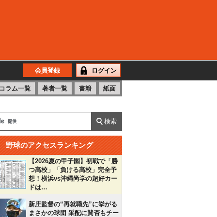
会員登録
ログイン
コラム一覧
著者一覧
書籍
紙面
野球のアクセスランキング
【2026夏の甲子園】初戦で「勝
つ高校」「負ける高校」完全予
想！横浜vs沖縄尚学の超好カー
ドは…
新庄監督の“再就職先”に挙がる
まさかの球団 采配に賛否もチー