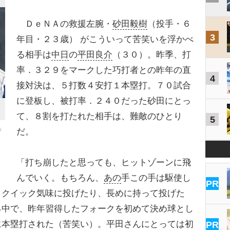
ＤｅＮＡの救援左腕・
砂田毅樹
（投手・６
3
年目・２３歳） がこういって苦笑いを浮かべ
る相手は
中日
の
平田良介
（３０）。昨季、打
率．３２９をマークした巧打者との昨年の直
4
接対決は、５打数４安打１本塁打。７０試合
に登板し、被打率．２４０だった砂田にとっ
て、８割を打たれた相手は、難敵のひとり
5
」
だ。
「打ち崩したと思っても、ヒットゾーンに飛
んでいく。もちろん、
あの
手この手は駆使し
PR
、クイック気味に投げたり、長めに持って投げた
る中で、昨年習得したフォークを初めて決め球とし
に本塁打された（苦笑い）。平田さんにとっては初
PR