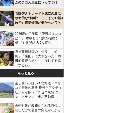
ムのテコ入れ役にうってつけ
菅野智之トレード不成立の裏に
致命的な“前科”…ここまで11勝4
敗でも市場価値が低かったワケ
2026夏の甲子園「優勝校はココ
だ！」 本紙と専門家が徹底予
想、“対抗”含む5校を紹介
阪神藤川監督の「焦り」「短
気」「采配」に大きな不安…岡
田前監督もチクリ「崩れてる感
じするわ」
もっと見る
楽しさいっぱい！北海道・ニセ
コで避暑の夏旅 絶景とアクティ
ビティが揃う「ニセコ東急 グラ
ン・ヒラフ」～東急不動産
暑熱対策が義務化される時代に
貼るだけで暑さの変化がわかる