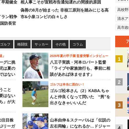
「早期健全
相人事こそが宣戦布告通知遅れの間接的原因
高校野
偽善の8月が始まった 非核三原則を踏みにじる高
イラン戦争
市&小泉コンビの白々しさ
清水ア
国防長官
高市政
ゴルフ
格闘技
サッカー
その他
コラム
退」
2026年夏の甲子園 監督突撃インタビュー
1
ーグに挑
八王子実践・河本ロバート監督
児は夏の
「ライブや家族旅行も、事前に相
ではない
談があれば休ませます」
2
ゴルフは本当に面白い！
うこと
ゴルゴ松本さん（2）KABA.ちゃ
要はない
んと仲良くなって閃いた “男”を
ち」が大
出さなきゃいいんだ
3
の注目株
山本由伸＆スクーバルは「伝説の
元Jリーガ
左右両輪」になれるか…ドジャー
4