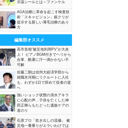
示温シールとは～ファンケル
AGA治療に革命を起こす検査技
術「スキャビジョン」銀クリが
提示する新しい薄毛治療のあり
方
編集部オススメ
高市首相“被災地利用PV”が大炎
上！ ピアノBGM付きでヘリから
合掌、酷暑に汗一滴かかない不
可解
佐藤二朗は信州大経済学部から
就職氷河期にリクルートに入社
も、わずか1日で辞めて役者の道
へ
強いショック状態の清水アキラ
に心配の声…子供を亡くした神
田正輝らもたどった遺族ケアの
道のり
石原プロ「炊き出しの流儀」 被
災地一番乗りがエラいわけでは