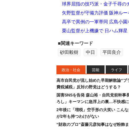
球界屈指の技巧派・金子千尋の
矢野監督が守備力評価 阪神ルー
高卒で異例の一軍帯同 広島小園
栗山監督が上機嫌で 日ハム輝星
■関連キーワード
砂田毅樹
中日
平田良介
政治・社会
芸能
ライフ
高市自民党が流し始めた早期解散論“ブラ
費税減税」反対の野党はどうする？
国害SNSを告発 森山裕・自民党前幹事
ろし」キーマンに急浮上の裏…不快感に
2年後に「増税」空手形の大笑い こん
が2年も持つわけがない
“財政のプロ”斎藤元彦知事はなぜ粉飾