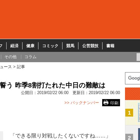
フ
経済
健康
コミック
競馬
公営競技
書籍
その他
コラム
ュース
記事
ジ誓う 昨季8割打たれた中日の難敵は
公開日：
2019/02/22 06:00
更新日：
2019/02/22 06:00
>> バックナンバー
印刷
1
「できる限り対戦したくないですね……」
2