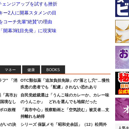
チェンジアップを試すも挫折
キー2人に開幕スタメンの目
をコーチ先輩“絶賛”の理由
「開幕3戦目先発」に現実味
マネー
健康
BOOKS
フ” 「消
OTC類似薬「追加負担免除」の“落とし穴”…慢性
疾患の患者でも「配慮」されない恐れあり
長「高市お
自民党総裁選は「うんこ味のカレーか、カレー味
国境なし
のうんこか」 どれを選んでも地獄だった
なボロ政権
「高市中心」視察動画と「空気読む」被災者…支
持離れも納得
まがいの決
シリーズ 保阪メモ「昭和史余話」（12）松岡外
人気