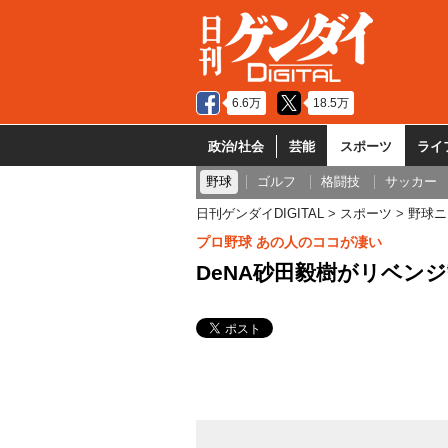
6.6万
18.5万
政治/社会
芸能
スポーツ
ライ
野球
ゴルフ
格闘技
サッカー
日刊ゲンダイDIGITAL
スポーツ
野球ニ
プロ野球 あの人のココが凄い
DeNA砂田毅樹がリベン