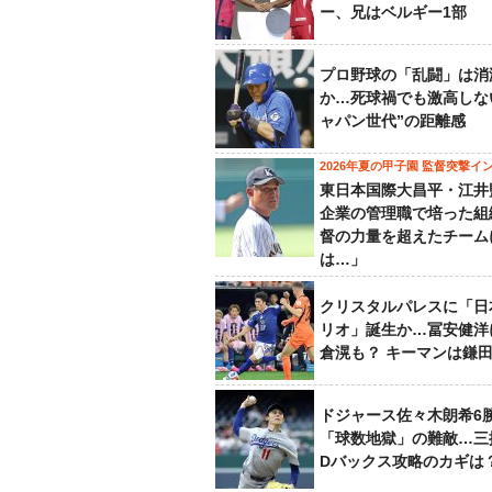
ー、兄はベルギー1部
プロ野球の「乱闘」は消
か…死球禍でも激高しな
ャパン世代”の距離感
2026年夏の甲子園 監督突撃イ
東日本国際大昌平・江井
企業の管理職で培った組
督の力量を超えたチーム
は…」
クリスタルパレスに「日
リオ」誕生か…冨安健洋
倉滉も？ キーマンは鎌
ドジャース佐々木朗希6
「球数地獄」の難敵…三
Dバックス攻略のカギは