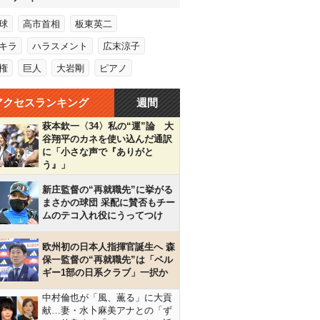
球
高市首相
板東英二
キラ
ハラスメント
広末涼子
権
巨人
大岩剛
ピアノ
アクセスランキング
週間
萩本欽一〈34〉私の“運”論 大
谷翔平のカネを使い込んだ通訳
に「小さな声で『ありがと
う』」
新庄監督の“再就職先”に挙がる
まさかの球団 采配に賛否もチー
ムのテコ入れ役にうってつけ
欧州初の日本人指揮官誕生へ 森
保一監督の“再就職先”は「ベル
ギー1部の日系クラブ」一択か
中村倫也が「風、薫る」に大貢
献…妻・水卜麻美アナとの「ず