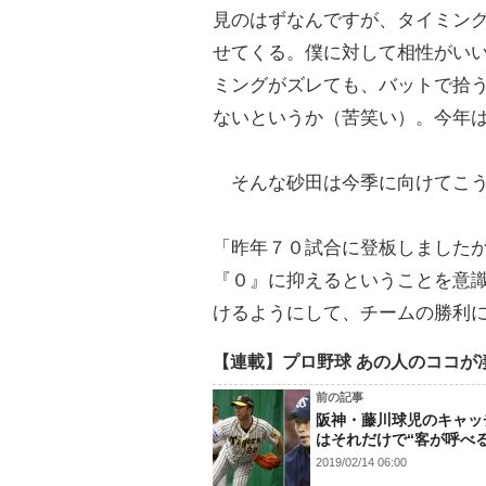
見のはずなんですが、タイミン
せてくる。僕に対して相性がい
ミングがズレても、バットで拾
ないというか（苦笑い）。今年
そんな砂田は今季に向けてこう
「昨年７０試合に登板しました
『０』に抑えるということを意
けるようにして、チームの勝利
【連載】プロ野球 あの人のココが
前の記事
阪神・藤川球児のキャッ
はそれだけで“客が呼べる
2019/02/14 06:00