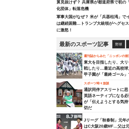
算見抜けず？ 兵庫県が都道府県で初の
化団体」転落危機
軍事大国がなぜ？ 米が「兵器枯渇」で
は継続困難…トランプ大統領がヘグセス
に激怒！
最新のスポーツ記事
野球
週刊誌からみた「ニッポンの後
東大を目指したり、大リ
戦したり…最近の高校球
甲子園が「最終ゴール」
スポーツ時々放談
通訳同伴アスリートに思
英語ネーティブになる必
が「伝えようとする気持
切だ
Jリーグ「秋春制」元年
はC大阪20歳MF…父は