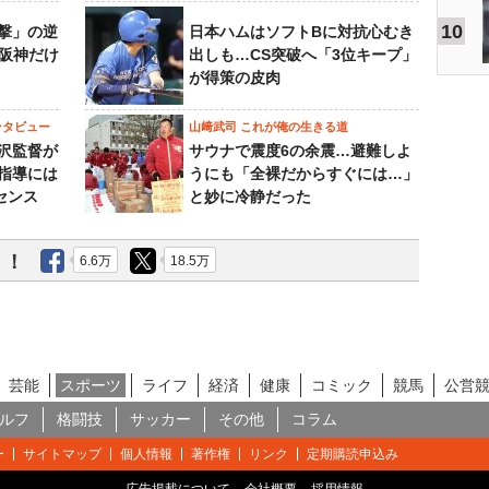
10
撃」の逆
日本ハムはソフトBに対抗心むき
“阪神だけ
出しも…CS突破へ「3位キープ」
が得策の皮肉
ンタビュー
山﨑武司 これが俺の生きる道
沢監督が
サウナで震度6の余震…避難しよ
指導には
うにも「全裸だからすぐには…」
センス
と妙に冷静だった
う！
6.6万
18.5万
芸能
スポーツ
ライフ
経済
健康
コミック
競馬
公営
ルフ
格闘技
サッカー
その他
コラム
ー
サイトマップ
個人情報
著作権
リンク
定期購読申込み