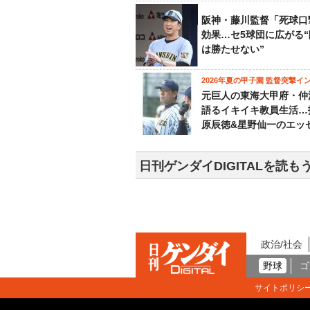
阪神・藤川監督「死球口
効果…セ5球団に広がる
は勝たせない”
2026年夏の甲子園 監督突撃イ
元巨人の東海大甲府・仲
語るイキイキ教員生活…
原辰徳&星野仙一のエッ
日刊ゲンダイDIGITALを読も
政治/社会
野球
ゴ
サイトポリシ