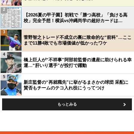
2
【2026夏の甲子園】初戦で「勝つ高校」「負ける高
校」完全予想！横浜vs沖縄尚学の超好カードは…
3
菅野智之トレード不成立の裏に致命的な“前科”…ここ
まで11勝4敗でも市場価値が低かったワケ
4
橋上巨人が“不祥事”阿部前監督の遺産に助けられる幸
運…“肝いり選手”が投打で躍動
5
新庄監督の“再就職先”に挙がるまさかの球団 采配に
賛否もチームのテコ入れ役にうってつけ
もっとみる