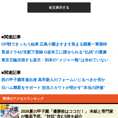
全文表示する
■関連記事
OP戦できっちり結果 広島小園ますます高まる開幕一軍期待
育成ドラ4が支配下登録 G坂本工に課せられる“払拭”の重責
東京五輪目指すも楽天・則本の“メジャー熱”は冷めていない
■関連記事
西の甲子園常連出身 高卒新人のフォームいじるべきか否か
日ハム輝星をサポート 担当スカウトが明かす“本当の評価”
野球のアクセスランキング
1
2026夏の甲子園「優勝校はココだ！」 本紙と専門家
が徹底予想、“対抗”含む5校を紹介