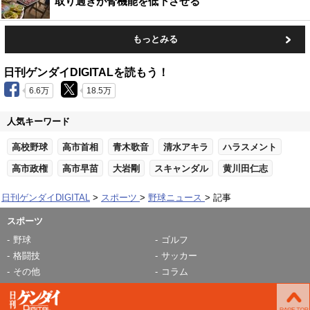
取り過ぎが腎機能を低下させる
もっとみる
日刊ゲンダイDIGITALを読もう！
6.6万
18.5万
人気キーワード
高校野球
高市首相
青木歌音
清水アキラ
ハラスメント
高市政権
高市早苗
大岩剛
スキャンダル
黄川田仁志
日刊ゲンダイDIGITAL
スポーツ
野球ニュース
記事
スポーツ
野球
ゴルフ
格闘技
サッカー
その他
コラム