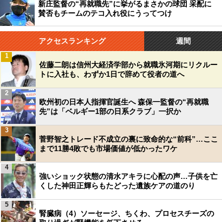
新庄監督の“再就職先”に挙がるまさかの球団 采配に
賛否もチームのテコ入れ役にうってつけ
アクセスランキング
週間
1
佐藤二朗は信州大経済学部から就職氷河期にリクルー
トに入社も、わずか1日で辞めて役者の道へ
2
欧州初の日本人指揮官誕生へ 森保一監督の“再就職
先”は「ベルギー1部の日系クラブ」一択か
3
菅野智之トレード不成立の裏に致命的な“前科”…ここ
まで11勝4敗でも市場価値が低かったワケ
4
強いショック状態の清水アキラに心配の声…子供を亡
くした神田正輝らもたどった遺族ケアの道のり
5
腎臓病（4）ソーセージ、ちくわ、プロセスチーズの