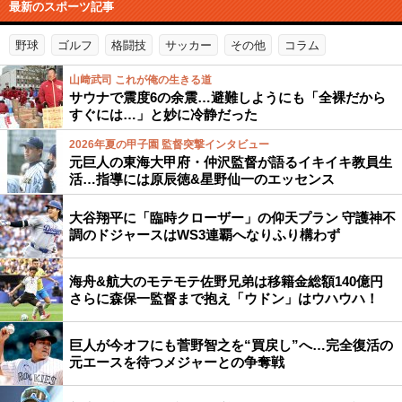
最新のスポーツ記事
野球
ゴルフ
格闘技
サッカー
その他
コラム
山﨑武司 これが俺の生きる道
サウナで震度6の余震…避難しようにも「全裸だから
すぐには…」と妙に冷静だった
2026年夏の甲子園 監督突撃インタビュー
元巨人の東海大甲府・仲沢監督が語るイキイキ教員生
活…指導には原辰徳&星野仙一のエッセンス
大谷翔平に「臨時クローザー」の仰天プラン 守護神不
調のドジャースはWS3連覇へなりふり構わず
海舟&航大のモテモテ佐野兄弟は移籍金総額140億円
さらに森保一監督まで抱え「ウドン」はウハウハ！
巨人が今オフにも菅野智之を“買戻し”へ…完全復活の
元エースを待つメジャーとの争奪戦