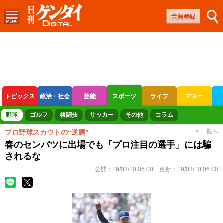
トピックス
政治・社会
芸能
スポーツ
ライフ
マネー
ボートレース
競輪
オートレース
野球
ゴルフ
格闘技
サッカー
その他
コラム
> 一覧へ
プロ野球スカウトの“逆襲”
春のセンバツに出場でも「プロ注目の選手」には騙
されるな
公開：
19/03/10 06:00
更新：
19/03/10 06:00