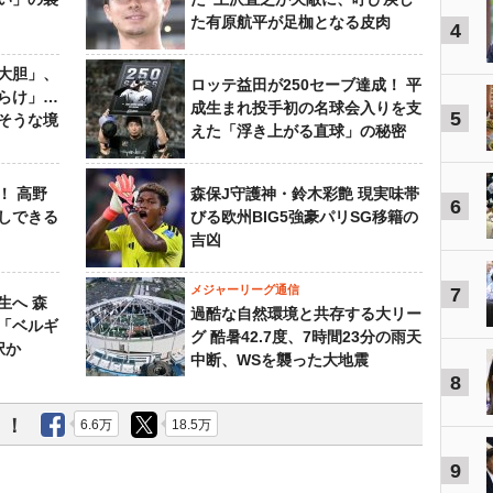
た有原航平が足枷となる皮肉
4
大胆」、
ロッテ益田が250セーブ達成！ 平
らけ」…
成生まれ投手初の名球会入りを支
5
そうな境
えた「浮き上がる直球」の秘密
！ 高野
森保J守護神・鈴木彩艶 現実味帯
6
しできる
びる欧州BIG5強豪パリSG移籍の
吉凶
メジャーリーグ通信
7
生へ 森
過酷な自然環境と共存する大リー
は「ベルギ
グ 酷暑42.7度、7時間23分の雨天
択か
中断、WSを襲った大地震
8
う！
6.6万
18.5万
9