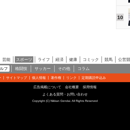
10
芸能
スポーツ
ライフ
経済
健康
コミック
競馬
公営
ルフ
格闘技
サッカー
その他
コラム
ー
サイトマップ
個人情報
著作権
リンク
定期購読申込み
広告掲載について
会社概要
採用情報
よくある質問・お問い合わせ
Copyright (C) Nikkan Gendai. All Rights Reserved