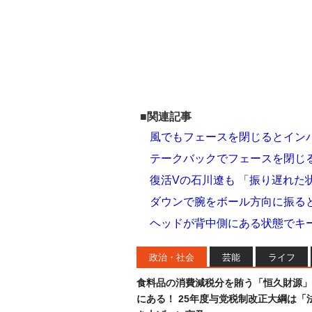
■関連記事
風でもフェースを閉じるとイン
テークバックでフェースを閉じ
復活Vの石川遼も 「振り遅れた
ダウンで腕をボール方向に振る
ヘッドが背中側にある状態でキ
政治・社会
芸能
ライフ
食料品の消費減税分を賄う「恒久財源」
にある！ 25年度与党税制改正大綱は「