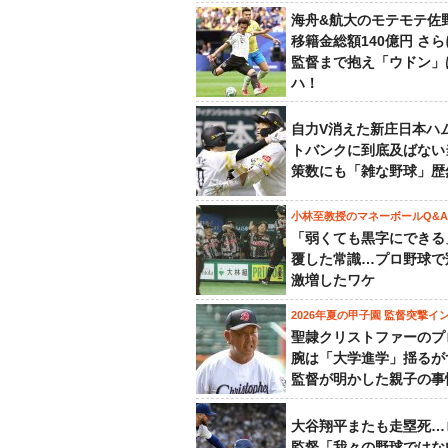
海舟&航大のモテモテ佐
移籍金総額140億円 さ
監督まで抱え「ウドン」
ハ！
自力V消えた新庄日本ハ
トバンクに到底及ばない
策数にも「雑な野球」歴
小林至教授のマネーボールQ&A
「弱くても黒字にできる
覆した常識…プロ野球で
激増したワケ
2026年夏の甲子園 監督突撃イ
聖隷クリストファーのプ
腕は「大学進学」揺るが
監督が明かした親子の事
大谷翔平またも走塁死…
監督「我々の野球ではな