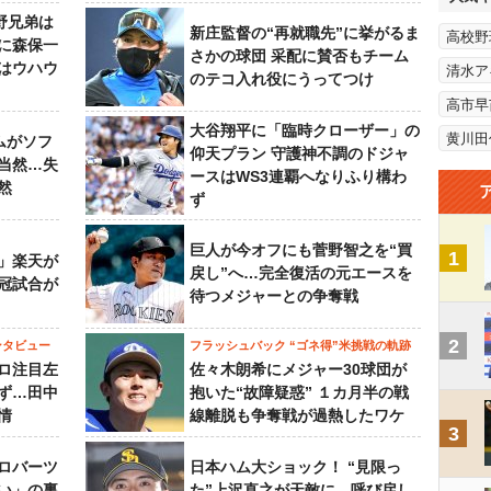
野兄弟は
新庄監督の“再就職先”に挙がるま
高校野
らに森保一
さかの球団 采配に賛否もチーム
はウハウ
清水ア
のテコ入れ役にうってつけ
高市早
大谷翔平に「臨時クローザー」の
黄川田
ムがソフ
仰天プラン 守護神不調のドジャ
当然…失
ースはWS3連覇へなりふり構わ
然
ず
巨人が今オフにも菅野智之を“買
1
」楽天が
戻し”へ…完全復活の元エースを
冠試合が
待つメジャーとの争奪戦
2
ンタビュー
フラッシュバック “ゴネ得”米挑戦の軌跡
ロ注目左
佐々木朗希にメジャー30球団が
ず…田中
抱いた“故障疑惑” １カ月半の戦
情
線離脱も争奪戦が過熱したワケ
3
ロバーツ
日本ハム大ショック！ “見限っ
い」の裏
た”上沢直之が天敵に、呼び戻し