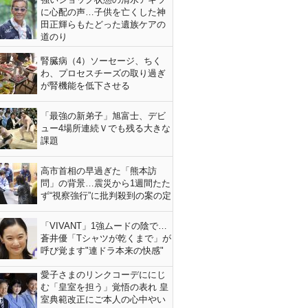
に心配の声…子供を亡くした神
田正輝らもたどった遺族ケアの
道のり
腎臓病（4）ソーセージ、ちく
わ、プロセスチーズの取り過ぎ
が腎機能を低下させる
「最強の新弟子」旭富士、デビ
ュー4場所連続Ｖでも残る大きな
課題
高市首相の早過ぎた「熊本訪
問」の背景…震災から1週間たた
ず“視察強行”に批判殺到の案の定
「VIVANT」1強ムードの陰で…
蒼井優「Tシャツが乾くまで」が
呼び覚ます"連ドラ本来の快感"
愛子さまのリンクコーデににじ
む「皇室を担う」覚悟の表れ 皇
室典範改正にご本人の心中やい