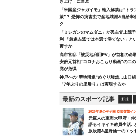
き上げ」に言及
「米国産ジャガイモ」輸入解禁は“トラ
策”？ 恐怖の病害虫で産地壊滅&自給率
ク
「ミシガンのマムダニ」が民主党上院予
利 「急進左派では本選で勝てない」と
覆すか
高市官邸「被災地利用PV」が首相の命
安倍元首相“コロナおこもり動画”の二
党が危惧
神戸への“聖地帰還”めぐり騒然…山口
「7年ぶりの里帰り」は実現するか
最新のスポーツ記事
野球
2026年夏の甲子園 監督突撃イ
元巨人の東海大甲府・仲
語るイキイキ教員生活…
原辰徳&星野仙一のエッ