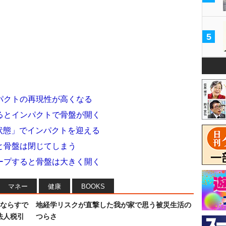
5
パクトの再現性が高くなる
るとインパクトで骨盤が開く
状態」でインパクトを迎える
と骨盤は閉じてしまう
ープすると骨盤は大きく開く
マネー
健康
BOOKS
ならすで
地経学リスクが直撃した我が家で思う被災生活の
法人税引
つらさ