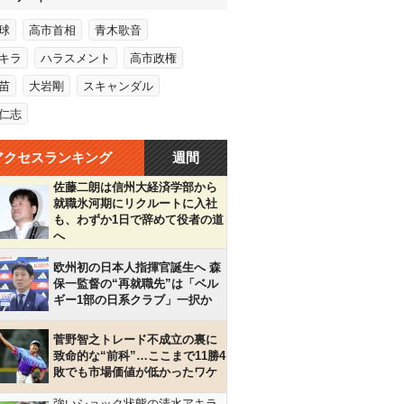
球
高市首相
青木歌音
キラ
ハラスメント
高市政権
苗
大岩剛
スキャンダル
仁志
アクセスランキング
週間
佐藤二朗は信州大経済学部から
就職氷河期にリクルートに入社
も、わずか1日で辞めて役者の道
へ
欧州初の日本人指揮官誕生へ 森
保一監督の“再就職先”は「ベル
ギー1部の日系クラブ」一択か
菅野智之トレード不成立の裏に
致命的な“前科”…ここまで11勝4
敗でも市場価値が低かったワケ
強いショック状態の清水アキラ