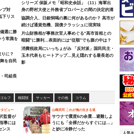
シリーズ 保阪メモ「昭和史余話」（11）海軍出
ンプ対
身の野村大使と外務省プロパーとの間の決定的溝
低下リス
協調介入、日銀恫喝の裏に何があるのか？ 高市が
続けば通貨危機、国債クラッシュに現実味
備選に勝
片山財務相が事務次官人事めぐる“高市首相との
いう常識を
暗闘”に勝利…表面的には“従順”でも腹の中は？
消費税政局にいっちょがみ 「反対派」国民民主・
取りに？
玉木代表もヒートアップ…見え隠れする最長老の
の舞を自民
影
組・司組長
ゴルフ
格闘技
サッカー
その他
コラム
ンタビュー
山﨑武司 これが俺の生きる道
沢監督が
サウナで震度6の余震…避難しよ
指導には
うにも「全裸だからすぐには…」
センス
と妙に冷静だった
人気