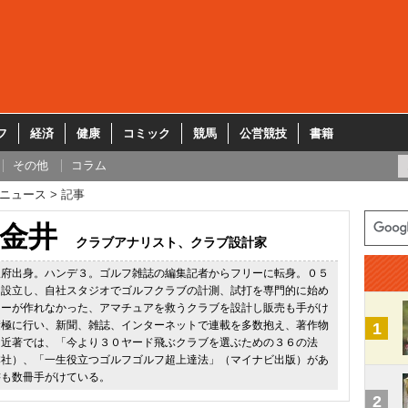
フ
経済
健康
コミック
競馬
公営競技
書籍
その他
コラム
ニュース
記事
金井
クラブアナリスト、クラブ設計家
阪府出身。ハンデ３。ゴルフ雑誌の編集記者からフリーに転身。０５
を設立し、自社スタジオでゴルフクラブの計測、試打を専門的に始め
カーが作れなかった、アマチュアを救うクラブを設計し販売も手がけ
積極に行い、新聞、雑誌、インターネットで連載を多数抱え、著作物
1
。近著では、「今より３０ヤード飛ぶクラブを選ぶための３６の法
本社）、「一生役立つゴルフゴルフ超上達法」（マイナビ出版）があ
書も数冊手がけている。
2