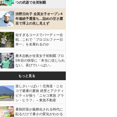
つの武器で全英制覇
渋野日向子 全英女子オープン4
年連続予選落ち…詰めの甘さ露
呈で浮上の兆し見えず
短すぎるコースでバーディー合
戦…これで「プロゴルファー日
本一」を名乗れるのか
桑木志帆が全英女子初制覇 プロ
5年目の快挙に「本当に信じられ
ない。喜びでいっぱい」
もっと見る
楽しさいっぱい！北海道・ニセ
コで避暑の夏旅 絶景とアクティ
ビティが揃う「ニセコ東急 グラ
ン・ヒラフ」～東急不動産
暑熱対策が義務化される時代に
貼るだけで暑さの変化がわかる