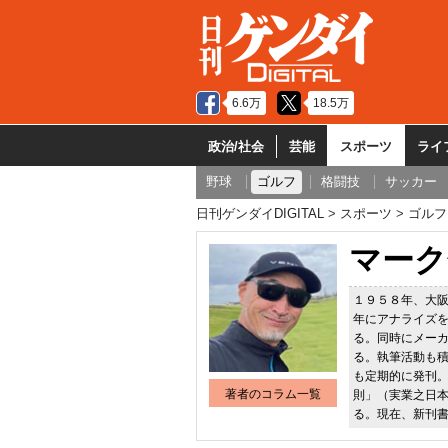
6.6万
18.5万
政治/社会
芸能
スポーツ
ライ
野球
ゴルフ
格闘技
サッカー
日刊ゲンダイDIGITAL
スポーツ
ゴルフ
マーク
１９５８年、大
年にアナライズ
る。同時にメー
る。執筆活動も
も定期的に発刊
著者のコラム一覧
則」（実業之日
る。現在、新刊