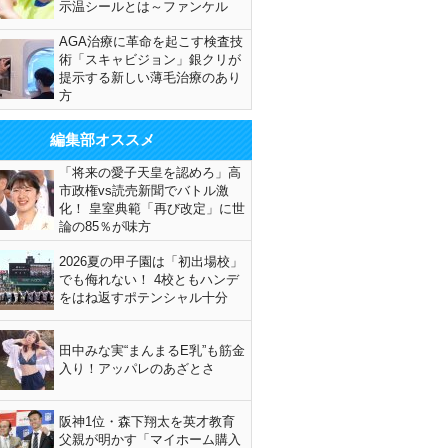
示温シールとは～ファンケル
AGA治療に革命を起こす検査技
術「スキャビジョン」銀クリが
提示する新しい薄毛治療のあり
方
編集部オススメ
「将来の愛子天皇を認めろ」高
市政権vs読売新聞でバトル激
化！ 皇室典範「再び改定」に世
論の85％が味方
2026夏の甲子園は「初出場校」
でも侮れない！ 4校ともハンデ
をはね返すポテンシャル十分
田中みな実“まんまるE乳”も筋金
入り！アッパレのあざとさ
阪神1位・森下翔太を英才教育
父親が明かす「マイホーム購入