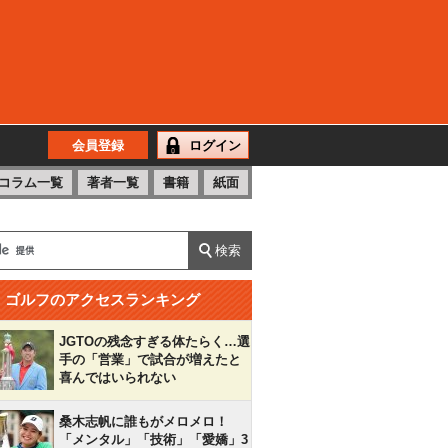
会員登録
ログイン
コラム一覧
著者一覧
書籍
紙面
ゴルフのアクセスランキング
JGTOの残念すぎる体たらく…選
手の「営業」で試合が増えたと
喜んではいられない
桑木志帆に誰もがメロメロ！
「メンタル」「技術」「愛嬌」3