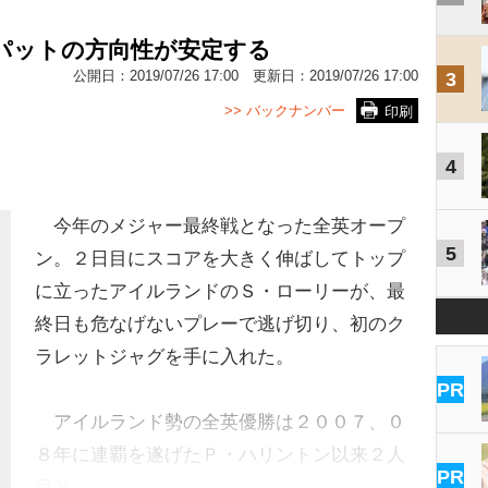
パットの方向性が安定する
公開日：
2019/07/26 17:00
更新日：
2019/07/26 17:00
3
>> バックナンバー
印刷
4
今年のメジャー最終戦となった全英オープ
5
ン。２日目にスコアを大きく伸ばしてトップ
に立ったアイルランドのＳ・ローリーが、最
終日も危なげないプレーで逃げ切り、初のク
ラレットジャグを手に入れた。
PR
アイルランド勢の全英優勝は２００７、０
８年に連覇を遂げたＰ・ハリントン以来２人
PR
目と…