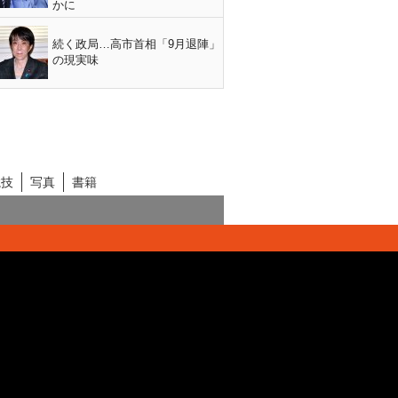
かに
続く政局…高市首相「9月退陣」
の現実味
競技
写真
書籍