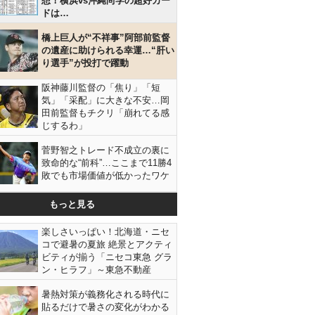
想！横浜vs沖縄尚学の超好カー
ドは…
橋上巨人が“不祥事”阿部前監督
の遺産に助けられる幸運…“肝い
り選手”が投打で躍動
阪神藤川監督の「焦り」「短
気」「采配」に大きな不安…岡
田前監督もチクリ「崩れてる感
じするわ」
菅野智之トレード不成立の裏に
致命的な“前科”…ここまで11勝4
敗でも市場価値が低かったワケ
もっと見る
楽しさいっぱい！北海道・ニセ
コで避暑の夏旅 絶景とアクティ
ビティが揃う「ニセコ東急 グラ
ン・ヒラフ」～東急不動産
暑熱対策が義務化される時代に
貼るだけで暑さの変化がわかる