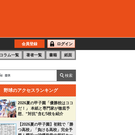
会員登録
ログイン
コラム一覧
著者一覧
書籍
紙面
野球のアクセスランキング
2026夏の甲子園「優勝校はココ
だ！」 本紙と専門家が徹底予
想、“対抗”含む5校を紹介
【2026夏の甲子園】初戦で「勝
つ高校」「負ける高校」完全予