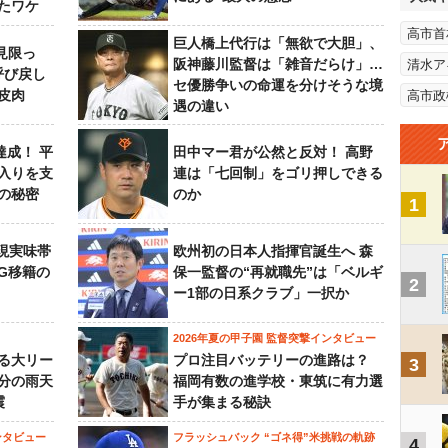
たワケ
高市首
巨人橋上代行は「無欲で大胆」、
見限っ
阪神藤川監督は「雑音だらけ」…
清水ア
呼び戻し
セ優勝争いの命運を分けそうな境
皮肉
高市政
遇の違い
達成！ 平
田中マー君が公然と反対！ 高野
入りを支
連は「七回制」をゴリ押しできる
の秘密
のか
1
現実味帯
欧州初の日本人指揮官誕生へ 森
SG移籍の
保一監督の“再就職先”は「ベルギ
2
ー1部の日系クラブ」一択か
2026年夏の甲子園 監督突撃インタビュー
る大リー
プロ注目バッテリーの進路は？
3
3分の雨天
福岡有数の進学校・東筑に有力選
震
手が集まる秘訣
ンタビュー
フラッシュバック “ゴネ得”米挑戦の軌跡
4