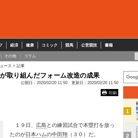
フ
経済
健康
コミック
競馬
公営競技
書籍
その他
コラム
ュース
記事
田が取り組んだフォーム改造の成果
公開日：
2020/02/20 11:50
更新日：
2020/02/20 11:50
印刷
1
１９日、
広島
との練習試合で本塁打を放っ
たのが
日本ハム
の
中田翔
（３０）だ。
2