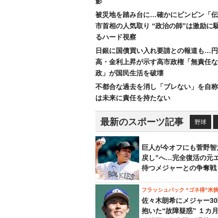
影
被災地を踏み台に…確かにビンビン「伝
市首相の人気取り “政治の師”は激励に
るハード視察
日銀に国債買い入れ要請との報道も…円
高・金利上昇が示す高市政権「無責任な
政」が国民生活を破壊
不都合な過去を消し「ブレない」を自称
は未来に責任を持たない
最新のスポーツ記事
野球
巨人が今オフにも菅野智
戻し”へ…完全復活の元
待つメジャーとの争奪戦
フラッシュバック “ゴネ得”米
佐々木朗希にメジャー3
抱いた“故障疑惑” １カ