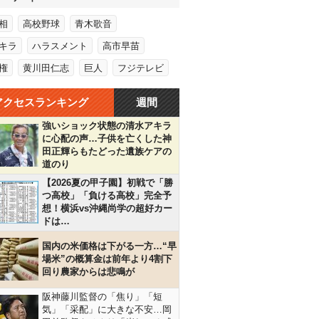
相
高校野球
青木歌音
キラ
ハラスメント
高市早苗
権
黄川田仁志
巨人
フジテレビ
アクセスランキング
週間
強いショック状態の清水アキラ
に心配の声…子供を亡くした神
田正輝らもたどった遺族ケアの
道のり
【2026夏の甲子園】初戦で「勝
つ高校」「負ける高校」完全予
想！横浜vs沖縄尚学の超好カー
ドは…
国内の米価格は下がる一方…“早
場米”の概算金は前年より4割下
回り農家からは悲鳴が
阪神藤川監督の「焦り」「短
気」「采配」に大きな不安…岡