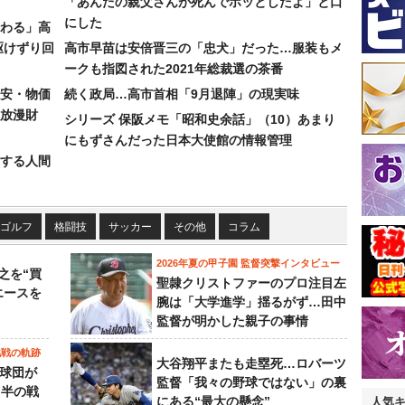
「あんたの親父さんが死んでホッとしたよ」と口
にした
わる」高
駆けずり回
高市早苗は安倍晋三の「忠犬」だった…服装もメ
ークも指図された2021年総裁選の茶番
安・物価
続く政局…高市首相「9月退陣」の現実味
放漫財
シリーズ 保阪メモ「昭和史余話」（10）あまり
にもずさんだった日本大使館の情報管理
する人間
ゴルフ
格闘技
サッカー
その他
コラム
2026年夏の甲子園 監督突撃インタビュー
之を“買
聖隷クリストファーのプロ注目左
エースを
腕は「大学進学」揺るがず…田中
監督が明かした親子の事情
挑戦の軌跡
大谷翔平またも走塁死…ロバーツ
0球団が
監督「我々の野球ではない」の裏
月半の戦
にある“最大の懸念”
人気