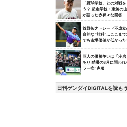
「野球学校」との対戦を
う？ 超進学校・東筑の
が語った赤裸々な回答
菅野智之トレード不成立
命的な“前科”…ここまで
でも市場価値が低かった
巨人の優勝争いは「冷房
あり 酷暑の8月に問われ
ラー病”克服
日刊ゲンダイDIGITALを読も