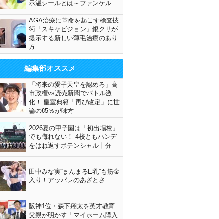
示温シールとは～ファンケル
AGA治療に革命を起こす検査技
術「スキャビジョン」銀クリが
提示する新しい薄毛治療のあり
方
編集部オススメ
「将来の愛子天皇を認めろ」高
市政権vs読売新聞でバトル激
化！ 皇室典範「再び改定」に世
論の85％が味方
2026夏の甲子園は「初出場校」
でも侮れない！ 4校ともハンデ
をはね返すポテンシャル十分
田中みな実“まんまるE乳”も筋金
入り！アッパレのあざとさ
阪神1位・森下翔太を英才教育
父親が明かす「マイホーム購入