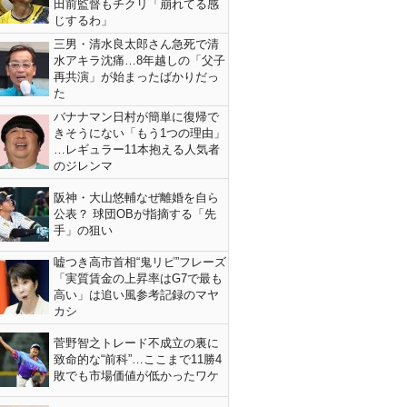
田前監督もチクリ「崩れてる感
じするわ」
三男・清水良太郎さん急死で清
水アキラ沈痛…8年越しの「父子
再共演」が始まったばかりだっ
た
バナナマン日村が簡単に復帰で
きそうにない「もう1つの理由」
…レギュラー11本抱える人気者
のジレンマ
阪神・大山悠輔なぜ離婚を自ら
公表？ 球団OBが指摘する「先
手」の狙い
嘘つき高市首相“鬼リピ”フレーズ
「実質賃金の上昇率はG7で最も
高い」は追い風参考記録のマヤ
カシ
菅野智之トレード不成立の裏に
致命的な“前科”…ここまで11勝4
敗でも市場価値が低かったワケ