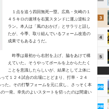
１点を追う四回無死一塁。広島・矢崎の１
3
４５キロの速球を右翼スタンドに運ぶ逆転２
ラン。本人は「風のおかげ」とサラリと話し
たが、今季、取り組んでいるフォーム改造の
4
成果でもあるようだ。
昨季は最初から右肘を上げ、脇をあけて構
5
えていた。そうやってボールを上からたたく
ことを意識したらしいが、結果として上体に
あって１２４試合の出場にとどまり、打率・２４
わった。その打撃フォームを元に戻し、さっそく本
PR
への一発。幸先のよいスタートを切ったのは間違い
PR