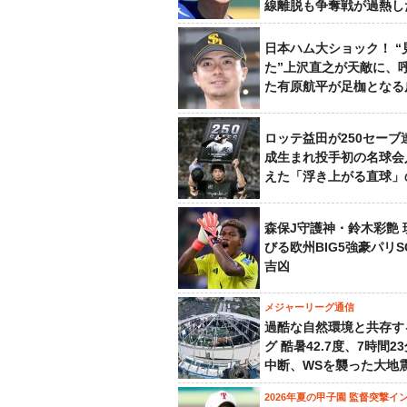
線離脱も争奪戦が過熱し
日本ハム大ショック！ “
た”上沢直之が天敵に、
た有原航平が足枷となる
ロッテ益田が250セーブ
成生まれ投手初の名球会
えた「浮き上がる直球」
森保J守護神・鈴木彩艶 
びる欧州BIG5強豪パリ
吉凶
メジャーリーグ通信
過酷な自然環境と共存す
グ 酷暑42.7度、7時間2
中断、WSを襲った大地
2026年夏の甲子園 監督突撃イ