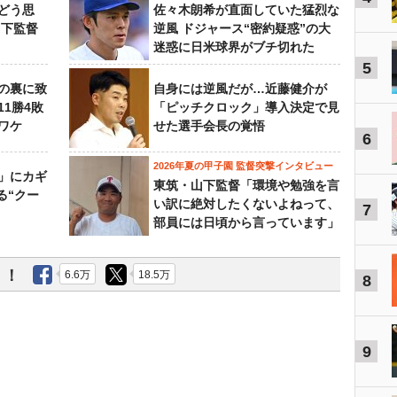
どう思
佐々木朗希が直面していた猛烈な
山下監督
逆風 ドジャース“密約疑惑”の大
迷惑に日米球界がブチ切れた
5
の裏に致
自身には逆風だが…近藤健介が
11勝4敗
「ピッチクロック」導入決定で見
ワケ
せた選手会長の覚悟
6
2026年夏の甲子園 監督突撃インタビュー
」にカギ
東筑・山下監督「環境や勉強を言
る“クー
い訳に絶対したくないよねって、
7
部員には日頃から言っています」
う！
6.6万
18.5万
8
9