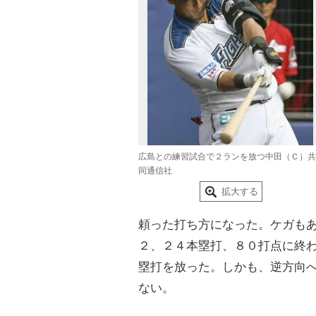
広島との練習試合で２ランを放つ中田（Ｃ）共
同通信社
拡大する
頼った打ち方になった。ケガも
２、２４本塁打、８０打点に終
塁打を放った。しかも、逆方向
ない。