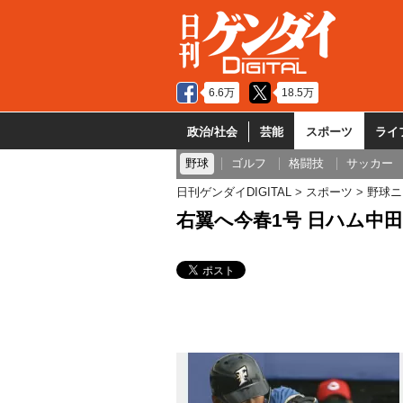
6.6万
18.5万
政治/社会
芸能
スポーツ
ライ
野球
ゴルフ
格闘技
サッカー
日刊ゲンダイDIGITAL
スポーツ
野球ニ
右翼へ今春1号 日ハム中