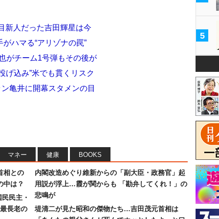
注目新人だった吉田輝星は今
5
がハマる“アリゾナの罠”
誠也がチーム1号弾もその後が
投げ込み”米でも貫くリスク
テラン亀井に開幕スタメンの目
マネー
健康
BOOKS
首相との
内閣改造めぐり維新からの「副大臣・政務官」起
の中は？
用説が浮上…霞が関からも 「勘弁してくれ！」の
悲鳴が
国民民主・
最長老の
堤清二が見た昭和の傑物たち…吉田茂元首相は