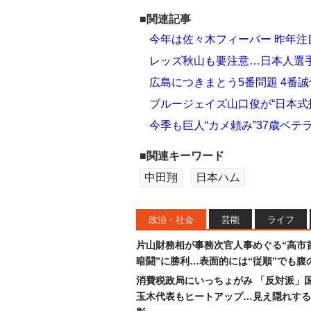
■関連記事
今年は佐々木フィーバー 昨年
レッズ秋山も要注意…日本人選手
広島につきまとう5番問題 4番
ブルージェイズ山口俊が“日本式
今季も巨人“カメ頼み”37歳ベ
■関連キーワード
中田翔
日本ハム
政治・社会
芸能
ライフ
片山財務相が事務次官人事めぐる“高市
暗闘”に勝利…表面的には“従順”でも腹
消費税政局にいっちょがみ 「反対派」
玉木代表もヒートアップ…見え隠れする