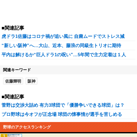
■関連記事
虎ドラ1佐藤はコロナ禍が追い風に 自粛ムードでストレス減
“新しい阪神”へ…大山、近本、藤浪の同級生トリオに期待
平内は解けるか“巨人ドラ1の呪い”…5年間で主力定着は１人
関連キーワード
佐藤輝明
阪神
■関連記事
菅野は交渉大詰め 有力3球団で「優勝争いできる球団」は？
プロ野球は今オフが正念場 球団の懐事情が選手を苦しめる
野球のアクセスランキング
1