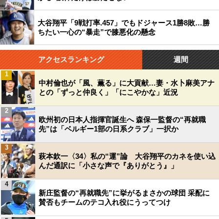
大谷翔平「9戦打率.457」でもドジャース1勝8敗…勝
ちたい一心の“暴走”で膝悪化の懸念
アクセスランキング
週間
1
中村倫也が「風、薫る」に大貢献…妻・水卜麻美アナ
との「ずっと仲良く」「にこやかな」近況
2
欧州初の日本人指揮官誕生へ 森保一監督の“再就職
先”は「ベルギー1部の日系クラブ」一択か
3
萩本欽一〈34〉私の“運”論 大谷翔平のカネを使い込
んだ通訳に「小さな声で『ありがとう』」
4
新庄監督の“再就職先”に挙がるまさかの球団 采配に
賛否もチームのテコ入れ役にうってつけ