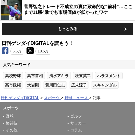
5
菅野智之トレード不成立の裏に致命的な“前科”…ここ
まで11勝4敗でも市場価値が低かったワケ
もっとみる
日刊ゲンダイDIGITALを読もう！
6.6万
18.5万
人気キーワード
高校野球
高市首相
清水アキラ
板東英二
ハラスメント
高市政権
大岩剛
黄川田仁志
広末涼子
スキャンダル
日刊ゲンダイDIGITAL
スポーツ
野球ニュース
記事
スポーツ
野球
ゴルフ
格闘技
サッカー
その他
コラム