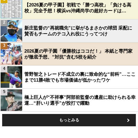
【2026夏の甲子園】初戦で「勝つ高校」「負ける高
校」完全予想！横浜vs沖縄尚学の超好カードは…
2
新庄監督の“再就職先”に挙がるまさかの球団 采配に
賛否もチームのテコ入れ役にうってつけ
3
2026夏の甲子園「優勝校はココだ！」 本紙と専門家
が徹底予想、“対抗”含む5校を紹介
4
菅野智之トレード不成立の裏に致命的な“前科”…ここ
まで11勝4敗でも市場価値が低かったワケ
5
橋上巨人が“不祥事”阿部前監督の遺産に助けられる幸
運…“肝いり選手”が投打で躍動
もっとみる