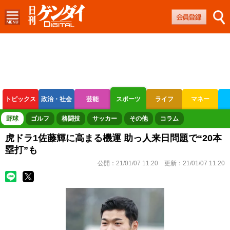
トピックス
政治・社会
芸能
スポーツ
ライフ
マネー
ボートレース
競輪
オートレース
野球
ゴルフ
格闘技
サッカー
その他
コラム
虎ドラ1佐藤輝に高まる機運 助っ人来日問題で“20本
塁打”も
公開：
21/01/07 11:20
更新：
21/01/07 11:20