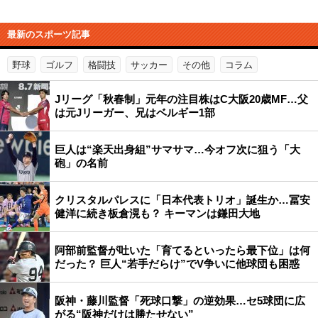
最新のスポーツ記事
野球
ゴルフ
格闘技
サッカー
その他
コラム
Jリーグ「秋春制」元年の注目株はC大阪20歳MF…父
は元Jリーガー、兄はベルギー1部
巨人は“楽天出身組”サマサマ…今オフ次に狙う「大
砲」の名前
クリスタルパレスに「日本代表トリオ」誕生か…冨安
健洋に続き板倉滉も？ キーマンは鎌田大地
阿部前監督が吐いた「育てるといったら最下位」は何
だった？ 巨人“若手だらけ”でV争いに他球団も困惑
阪神・藤川監督「死球口撃」の逆効果…セ5球団に広
がる“阪神だけは勝たせない”