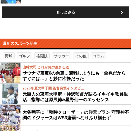
もっとみる
最新のスポーツ記事
野球
ゴルフ
格闘技
サッカー
その他
コラム
山﨑武司 これが俺の生きる道
サウナで震度6の余震…避難しようにも「全裸だから
すぐには…」と妙に冷静だった
2026年夏の甲子園 監督突撃インタビュー
元巨人の東海大甲府・仲沢監督が語るイキイキ教員生
活…指導には原辰徳&星野仙一のエッセンス
大谷翔平に「臨時クローザー」の仰天プラン 守護神不
調のドジャースはWS3連覇へなりふり構わず