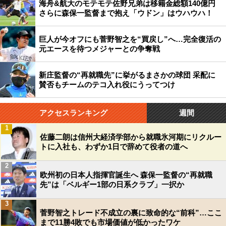
海舟&航大のモテモテ佐野兄弟は移籍金総額140億円
さらに森保一監督まで抱え「ウドン」はウハウハ！
巨人が今オフにも菅野智之を“買戻し”へ…完全復活の
元エースを待つメジャーとの争奪戦
新庄監督の“再就職先”に挙がるまさかの球団 采配に
賛否もチームのテコ入れ役にうってつけ
アクセスランキング
週間
1
佐藤二朗は信州大経済学部から就職氷河期にリクルー
トに入社も、わずか1日で辞めて役者の道へ
2
欧州初の日本人指揮官誕生へ 森保一監督の“再就職
先”は「ベルギー1部の日系クラブ」一択か
3
菅野智之トレード不成立の裏に致命的な“前科”…ここ
まで11勝4敗でも市場価値が低かったワケ