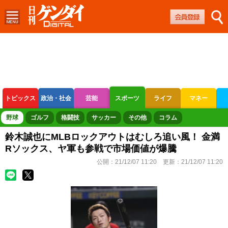
トピックス
政治・社会
芸能
スポーツ
ライフ
マネー
ボートレース
競輪
オートレース
野球
ゴルフ
格闘技
サッカー
その他
コラム
鈴木誠也にMLBロックアウトはむしろ追い風！ 金満
Rソックス、ヤ軍も参戦で市場価値が爆騰
公開：
21/12/07 11:20
更新：
21/12/07 11:20