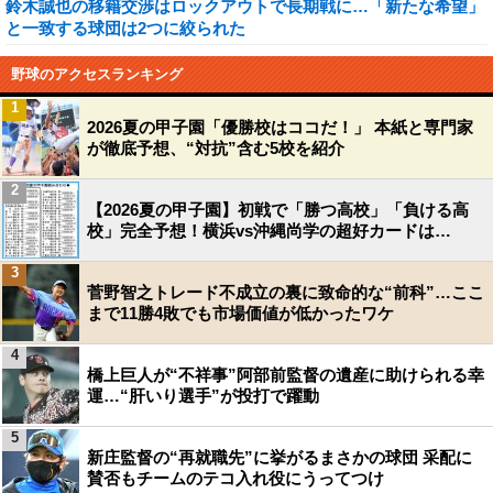
鈴木誠也の移籍交渉はロックアウトで長期戦に…「新たな希望」
と一致する球団は2つに絞られた
野球のアクセスランキング
1
2026夏の甲子園「優勝校はココだ！」 本紙と専門家
が徹底予想、“対抗”含む5校を紹介
2
【2026夏の甲子園】初戦で「勝つ高校」「負ける高
校」完全予想！横浜vs沖縄尚学の超好カードは…
3
菅野智之トレード不成立の裏に致命的な“前科”…ここ
まで11勝4敗でも市場価値が低かったワケ
4
橋上巨人が“不祥事”阿部前監督の遺産に助けられる幸
運…“肝いり選手”が投打で躍動
5
新庄監督の“再就職先”に挙がるまさかの球団 采配に
賛否もチームのテコ入れ役にうってつけ