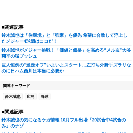
■関連記事
鈴木誠也は「住環境」と「強豪」を優先 希望に合致して浮上し
たメジャー4球団はココだ！
鈴木誠也がメジャー挑戦！「価値と価格」を高める“メル友”大谷
翔平の猛プッシュ
巨人恒例の“迷走オフ”いよいよスタート…左打ち外野手ズラリな
のに日ハム西川は本当に必要か
関連キーワード
鈴木誠也
広島
野球
■関連記事
鈴木誠也の気になるケガ情報 10月フル出場「20試合中4試合の
み」のナゾ