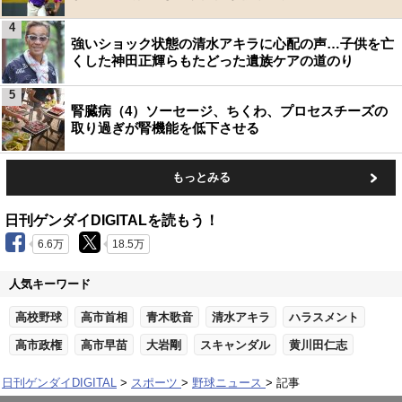
4
強いショック状態の清水アキラに心配の声…子供を亡
くした神田正輝らもたどった遺族ケアの道のり
5
腎臓病（4）ソーセージ、ちくわ、プロセスチーズの
取り過ぎが腎機能を低下させる
もっとみる
日刊ゲンダイDIGITALを読もう！
6.6万
18.5万
人気キーワード
高校野球
高市首相
青木歌音
清水アキラ
ハラスメント
高市政権
高市早苗
大岩剛
スキャンダル
黄川田仁志
日刊ゲンダイDIGITAL
スポーツ
野球ニュース
記事