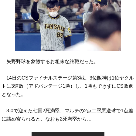
矢野野球を象徴するお粗末な終戦だった。
14日のCSファイナルステージ第3戦。3位阪神は1位ヤクル
トに3連敗（アドバンテージ1勝）し、1勝もできずにCS敗退
となった。
3-0で迎えた七回2死満塁、マルテの2点二塁悪送球で1点差
に詰め寄られると、なおも2死満塁から…