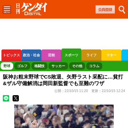
トピックス
政治・社会
芸能
スポーツ
ライフ
マネー
ボートレース
競輪
オートレース
野球
ゴルフ
格闘技
サッカー
その他
コラム
阪神お粗末野球でCS敗退、矢野ラスト采配に…貧打
&ザル守備解消は岡田新監督でも至難のワザ
公開：
22/10/15 11:20
更新：
22/10/15 12:24