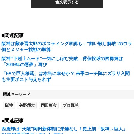
全文表示する
■関連記事
阪神は藤浪晋太郎のポスティング容認も…“飼い殺し解放”のウラ
側とメジャー挑戦の勝算
阪神“下剋上ムード”一気にしぼむ完敗…背信投球の西勇輝は
「2019年の悪夢」再び
「FAで巨人移籍」は本当に幸せか？ 来季コーチ陣にズラリ入閣
も主要ポスト与えられず
関連キーワード
阪神
矢野燿大
岡田彰布
プロ野球
■関連記事
西勇輝は“天敵”岡田新体制に未練なし！史上初「阪神→巨人」