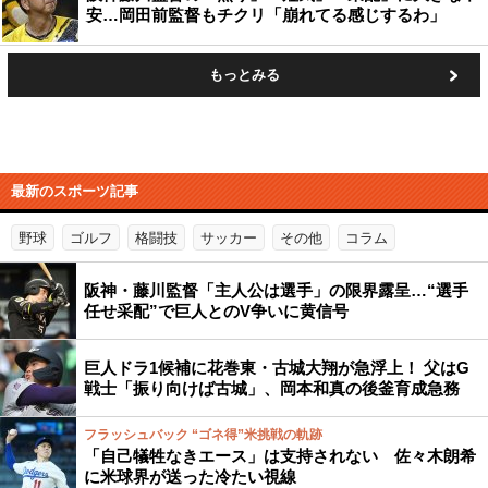
安…岡田前監督もチクリ「崩れてる感じするわ」
もっとみる
最新のスポーツ記事
野球
ゴルフ
格闘技
サッカー
その他
コラム
阪神・藤川監督「主人公は選手」の限界露呈…“選手
任せ采配”で巨人とのV争いに黄信号
巨人ドラ1候補に花巻東・古城大翔が急浮上！ 父はG
戦士「振り向けば古城」、岡本和真の後釜育成急務
フラッシュバック “ゴネ得”米挑戦の軌跡
「自己犠牲なきエース」は支持されない 佐々木朗希
に米球界が送った冷たい視線