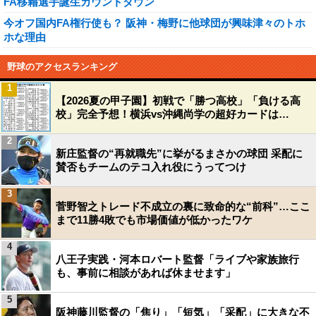
FA移籍選手誕生カウントダウン
今オフ国内FA権行使も？ 阪神・梅野に他球団が興味津々のトホ
ホな理由
野球のアクセスランキング
1
【2026夏の甲子園】初戦で「勝つ高校」「負ける高
校」完全予想！横浜vs沖縄尚学の超好カードは…
2
新庄監督の“再就職先”に挙がるまさかの球団 采配に
賛否もチームのテコ入れ役にうってつけ
3
菅野智之トレード不成立の裏に致命的な“前科”…ここ
まで11勝4敗でも市場価値が低かったワケ
4
八王子実践・河本ロバート監督「ライブや家族旅行
も、事前に相談があれば休ませます」
5
阪神藤川監督の「焦り」「短気」「采配」に大きな不