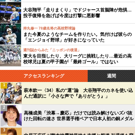
大谷翔平「走りまくり」でドジャース首脳陣が危惧…
投手復帰を急げば今度は打撃に悪影響
持丸修一 78歳名将の高校野球論
また今夏のようなチームを作りたい。気付けば彼らの
「エンジョイ野球」が好きになっていた
週刊誌からみた「ニッポンの後退」
東大を目指したり、大リーグに挑戦したり…最近の高
校球児は夏の甲子園が「最終ゴール」ではない
アクセスランキング
週間
1
萩本欽一〈34〉私の“運”論 大谷翔平のカネを使い込
んだ通訳に「小さな声で『ありがとう』」
2
高橋成美「渋幕→慶応」だけでは読み解けないズバ抜
けた回転の速さ 世界選手権ペアで日本人初の銅メダル
3