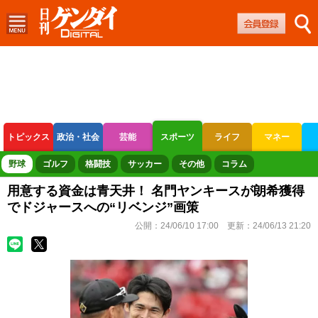
トピックス
政治・社会
芸能
スポーツ
ライフ
マネー
ボートレース
競輪
オートレース
野球
ゴルフ
格闘技
サッカー
その他
コラム
用意する資金は青天井！ 名門ヤンキースが朗希獲得
でドジャースへの“リベンジ”画策
公開：
24/06/10 17:00
更新：
24/06/13 21:20