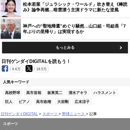
松本若菜「ジュラシック・ワールド」吹き替え《棒読
み》論争再燃…暗雲漂う主演ドラマに新たな逆風
5
神戸への“聖地帰還”めぐり騒然…山口組・司組長「7
年ぶりの里帰り」は実現するか
もっとみる
日刊ゲンダイDIGITALを読もう！
6.6万
18.5万
人気キーワード
高校野球
高市首相
板東英二
清水アキラ
ハラスメント
巨人
ピアノ
高市政権
大岩剛
広末涼子
日刊ゲンダイDIGITAL
スポーツ
野球ニュース
記事
スポーツ