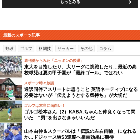
もっとみる
最新のスポーツ記事
野球
ゴルフ
格闘技
サッカー
その他
コラム
週刊誌からみた「ニッポンの後退」
東大を目指したり、大リーグに挑戦したり…最近の高
校球児は夏の甲子園が「最終ゴール」ではない
スポーツ時々放談
通訳同伴アスリートに思うこと 英語ネーティブになる
必要はないが「伝えようとする気持ち」が大切だ
ゴルフは本当に面白い！
ゴルゴ松本さん（2）KABA.ちゃんと仲良くなって閃
いた “男”を出さなきゃいいんだ
山本由伸＆スクーバルは「伝説の左右両輪」になれる
か…ドジャースWS3連覇へ相乗効果に期待