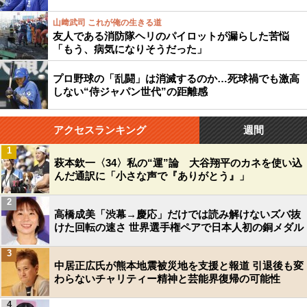
山﨑武司 これが俺の生きる道
友人である消防隊ヘリのパイロットが漏らした苦悩
「もう、病気になりそうだった」
プロ野球の「乱闘」は消滅するのか…死球禍でも激高
しない“侍ジャパン世代”の距離感
アクセスランキング
週間
1
萩本欽一〈34〉私の“運”論 大谷翔平のカネを使い込
んだ通訳に「小さな声で『ありがとう』」
2
高橋成美「渋幕→慶応」だけでは読み解けないズバ抜
けた回転の速さ 世界選手権ペアで日本人初の銅メダル
3
中居正広氏が熊本地震被災地を支援と報道 引退後も変
わらないチャリティー精神と芸能界復帰の可能性
4