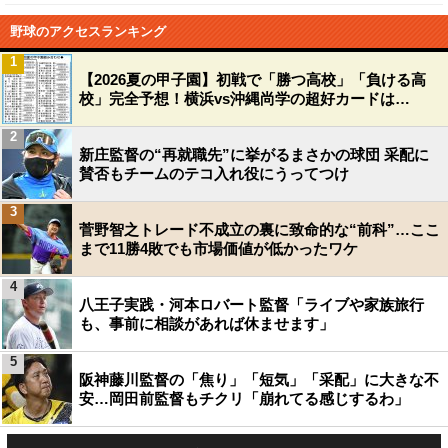
野球のアクセスランキング
1
【2026夏の甲子園】初戦で「勝つ高校」「負ける高
校」完全予想！横浜vs沖縄尚学の超好カードは…
2
新庄監督の“再就職先”に挙がるまさかの球団 采配に
賛否もチームのテコ入れ役にうってつけ
3
菅野智之トレード不成立の裏に致命的な“前科”…ここ
まで11勝4敗でも市場価値が低かったワケ
4
八王子実践・河本ロバート監督「ライブや家族旅行
も、事前に相談があれば休ませます」
5
阪神藤川監督の「焦り」「短気」「采配」に大きな不
安…岡田前監督もチクリ「崩れてる感じするわ」