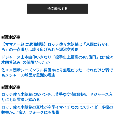
全文表示する
■関連記事
【ママと一緒に泥沼劇場】ロッテ佐々木朗希は「米国に行かせ
ろ」の一点張り…繰り広げられた泥沼交渉劇
ドジャース山本由伸いきなり「投手史上最高の465億円」は“佐々
木朗希込み”の値段だったか
佐々木朗希シーズンフル稼働やはり無理だった…それだけひ弱で
もメジャー30球団が垂涎の理由
■関連記事
ロッテ佐々木朗希にWパンチ…苦手な交流戦到来、ドジャース入
りにも暗雲漂い始める
ロッテ佐々木朗希の直球が今季イマイチなのはスライダー多投の
弊害か…“宝刀”フォークにも影響