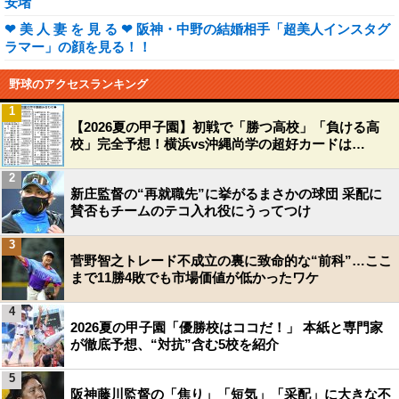
安堵
❤ 美 人 妻 を 見 る ❤ 阪神・中野の結婚相手「超美人インスタグ
ラマー」の顔を見る！！
野球のアクセスランキング
1
【2026夏の甲子園】初戦で「勝つ高校」「負ける高
校」完全予想！横浜vs沖縄尚学の超好カードは…
2
新庄監督の“再就職先”に挙がるまさかの球団 采配に
賛否もチームのテコ入れ役にうってつけ
3
菅野智之トレード不成立の裏に致命的な“前科”…ここ
まで11勝4敗でも市場価値が低かったワケ
4
2026夏の甲子園「優勝校はココだ！」 本紙と専門家
が徹底予想、“対抗”含む5校を紹介
5
阪神藤川監督の「焦り」「短気」「采配」に大きな不