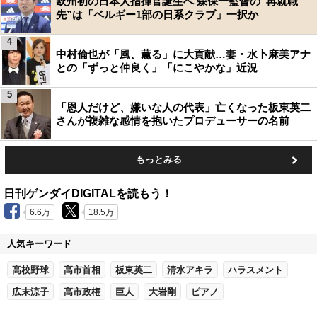
欧州初の日本人指揮官誕生へ 森保一監督の“再就職
先”は「ベルギー1部の日系クラブ」一択か
4
中村倫也が「風、薫る」に大貢献…妻・水卜麻美アナ
との「ずっと仲良く」「にこやかな」近況
5
「恩人だけど、嫌いな人の代表」亡くなった板東英二
さんが複雑な感情を抱いたプロデューサーの名前
もっとみる
日刊ゲンダイDIGITALを読もう！
6.6万
18.5万
人気キーワード
高校野球
高市首相
板東英二
清水アキラ
ハラスメント
広末涼子
高市政権
巨人
大岩剛
ピアノ