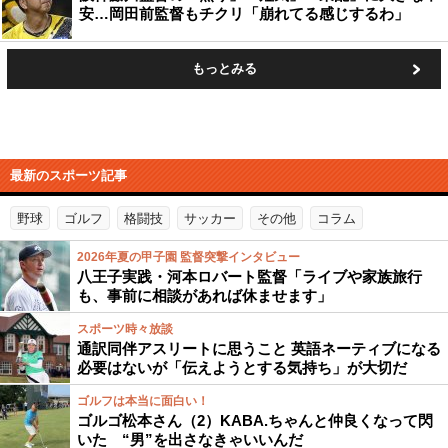
安…岡田前監督もチクリ「崩れてる感じするわ」
もっとみる
最新のスポーツ記事
野球
ゴルフ
格闘技
サッカー
その他
コラム
2026年夏の甲子園 監督突撃インタビュー
八王子実践・河本ロバート監督「ライブや家族旅行
も、事前に相談があれば休ませます」
スポーツ時々放談
通訳同伴アスリートに思うこと 英語ネーティブになる
必要はないが「伝えようとする気持ち」が大切だ
ゴルフは本当に面白い！
ゴルゴ松本さん（2）KABA.ちゃんと仲良くなって閃
いた “男”を出さなきゃいいんだ