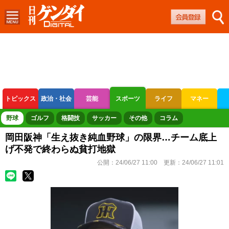
トピックス
政治・社会
芸能
スポーツ
ライフ
マネー
ボートレース
競輪
オートレース
野球
ゴルフ
格闘技
サッカー
その他
コラム
岡田阪神「生え抜き純血野球」の限界…チーム底上
げ不発で終わらぬ貧打地獄
公開：
24/06/27 11:00
更新：
24/06/27 11:01