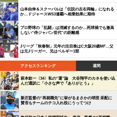
山本由伸＆スクーバルは「伝説の左右両輪」になれる
か…ドジャースWS3連覇へ相乗効果に期待
プロ野球の「乱闘」は消滅するのか…死球禍でも激高
しない“侍ジャパン世代”の距離感
Jリーグ「秋春制」元年の注目株はC大阪20歳MF…父
は元Jリーガー、兄はベルギー1部
アクセスランキング
週間
1
萩本欽一〈34〉私の“運”論 大谷翔平のカネを使い込
んだ通訳に「小さな声で『ありがとう』」
2
新庄監督の“再就職先”に挙がるまさかの球団 采配に
賛否もチームのテコ入れ役にうってつけ
3