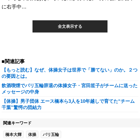
に右手中…
全文表示する
■関連記事
【もっと読む】なぜ、体操女子は世界で「勝てない」のか。２つ
の要因とは。
飲酒喫煙でパリ五輪辞退の体操女子・宮田笙子がチームに送った
メッセージの中身
【体操】男子団体 エース橋本ら3人を10年越しで育てた“チーム
千葉”驚愕の団結力
関連キーワード
橋本大輝
体操
パリ五輪