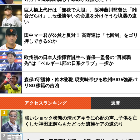
巨人橋上代行は「無欲で大胆」、阪神藤川監督は「雑
音だらけ」…セ優勝争いの命運を分けそうな境遇の違
い
田中マー君が公然と反対！ 高野連は「七回制」をゴリ
押しできるのか
欧州初の日本人指揮官誕生へ 森保一監督の“再就職
先”は「ベルギー1部の日系クラブ」一択か
森保J守護神・鈴木彩艶 現実味帯びる欧州BIG5強豪パ
リSG移籍の吉凶
アクセスランキング
週間
1
強いショック状態の清水アキラに心配の声…子供を亡
くした神田正輝らもたどった遺族ケアの道のり
2