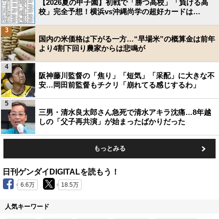
【2026夏の甲子園】初戦で「勝つ高校」「負ける高
校」完全予想！横浜vs沖縄尚学の超好カードは…
3
国内の米価格は下がる一方…“早場米”の概算金は前年
より4割下回り農家からは悲鳴が
4
阪神藤川監督の「焦り」「短気」「采配」に大きな不
安…岡田前監督もチクリ「崩れてる感じするわ」
5
三男・清水良太郎さん急死で清水アキラ沈痛…8年越
しの「父子再共演」が始まったばかりだった
もっとみる
日刊ゲンダイDIGITALを読もう！
6.6万
18.5万
人気キーワード