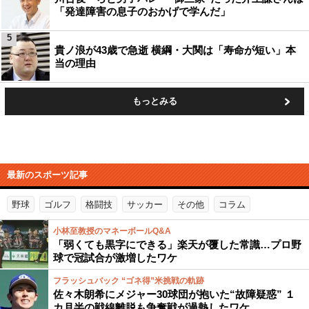
「発達障害の息子のおかげで学んだ」
5
貴ノ浪が43歳で急逝 横綱・大関は「寿命が短い」本
当の理由
もっとみる
最新のスポーツ記事
野球
ゴルフ
格闘技
サッカー
その他
コラム
小林至教授のマネーボールQ&A
「弱くても黒字にできる」楽天が覆した常識…プロ野
球で冠試合が激増したワケ
フラッシュバック “ゴネ得”米挑戦の軌跡
佐々木朗希にメジャー30球団が抱いた“故障疑惑” １
カ月半の戦線離脱も争奪戦が過熱したワケ