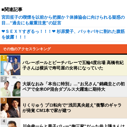
■関連記事
宮田笙子の喫煙を以前から把握か？体操協会に向けられる疑惑の
目…“過去にも厳重注意”の証言
❤ＳＥＸＹすぎるっ！！！❤ 杉原愛子、バッキバキに割れた腹筋
を披露！！！
その他のアクセスランキング
1
バレーボールとビーチバレーで五輪4度出場 高橋有紀
子さんは横浜で寿司屋の女将になっていた
2
大坂なおみ「本当に特別」…“お兄さん”錦織圭との初
ペアで全米OP混合ダブルス大躍進に期待大
3
りくりゅう プロ転向で“浅田真央超え”衝撃のギャラ
が発覚 CM1本で家が建つ
4
川合俊一らと男子バレー“御三家”だった井上謙さんは