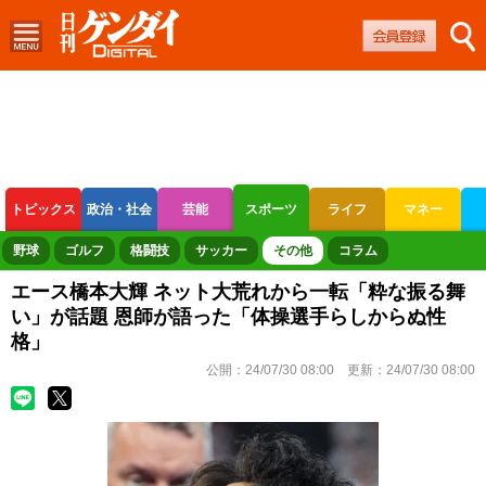
トピックス
政治・社会
芸能
スポーツ
ライフ
マネー
ボートレース
競輪
オートレース
野球
ゴルフ
格闘技
サッカー
その他
コラム
エース橋本大輝 ネット大荒れから一転「粋な振る舞
い」が話題 恩師が語った「体操選手らしからぬ性
格」
公開：
24/07/30 08:00
更新：
24/07/30 08:00