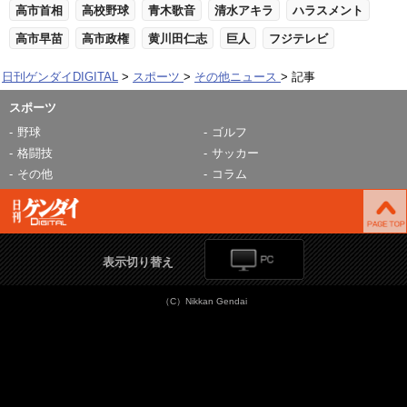
高市首相
高校野球
青木歌音
清水アキラ
ハラスメント
高市早苗
高市政権
黄川田仁志
巨人
フジテレビ
日刊ゲンダイDIGITAL
スポーツ
その他ニュース
記事
スポーツ
野球
ゴルフ
格闘技
サッカー
その他
コラム
表示切り替え
（C）Nikkan Gendai