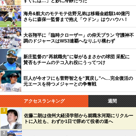
すぐには…」と妙に冷静だった
海舟&航大のモテモテ佐野兄弟は移籍金総額140億円
さらに森保一監督まで抱え「ウドン」はウハウハ！
大谷翔平に「臨時クローザー」の仰天プラン 守護神不
調のドジャースはWS3連覇へなりふり構わず
新庄監督の“再就職先”に挙がるまさかの球団 采配に
賛否もチームのテコ入れ役にうってつけ
巨人が今オフにも菅野智之を“買戻し”へ…完全復活の
元エースを待つメジャーとの争奪戦
アクセスランキング
週間
1
佐藤二朗は信州大経済学部から就職氷河期にリクルー
トに入社も、わずか1日で辞めて役者の道へ
2