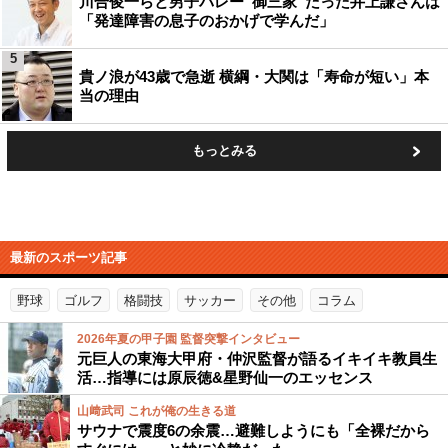
川合俊一らと男子バレー“御三家”だった井上謙さんは
「発達障害の息子のおかげで学んだ」
5
貴ノ浪が43歳で急逝 横綱・大関は「寿命が短い」本
当の理由
もっとみる
最新のスポーツ記事
野球
ゴルフ
格闘技
サッカー
その他
コラム
2026年夏の甲子園 監督突撃インタビュー
元巨人の東海大甲府・仲沢監督が語るイキイキ教員生
活…指導には原辰徳&星野仙一のエッセンス
山﨑武司 これが俺の生きる道
サウナで震度6の余震…避難しようにも「全裸だから