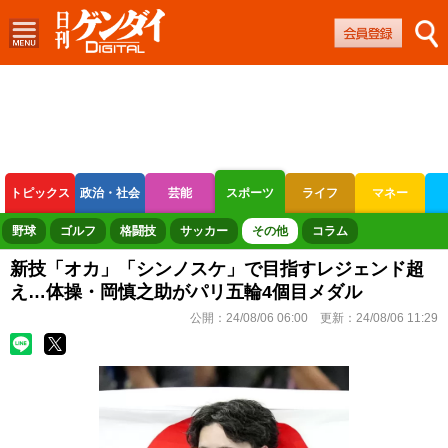
トピックス
政治・社会
芸能
スポーツ
ライフ
マネー
ボートレース
競輪
オートレース
野球
ゴルフ
格闘技
サッカー
その他
コラム
新技「オカ」「シンノスケ」で目指すレジェンド超
え…体操・岡慎之助がパリ五輪4個目メダル
公開：
24/08/06 06:00
更新：
24/08/06 11:29