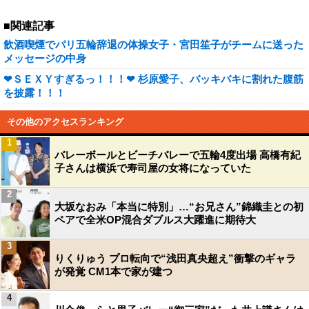
■関連記事
飲酒喫煙でパリ五輪辞退の体操女子・宮田笙子がチームに送った
メッセージの中身
❤ＳＥＸＹすぎるっ！！！❤ 杉原愛子、バッキバキに割れた腹筋
を披露！！！
その他のアクセスランキング
1
バレーボールとビーチバレーで五輪4度出場 高橋有紀
子さんは横浜で寿司屋の女将になっていた
2
大坂なおみ「本当に特別」…“お兄さん”錦織圭との初
ペアで全米OP混合ダブルス大躍進に期待大
3
りくりゅう プロ転向で“浅田真央超え”衝撃のギャラ
が発覚 CM1本で家が建つ
4