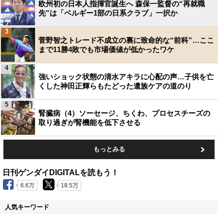
欧州初の日本人指揮官誕生へ 森保一監督の“再就職
先”は「ベルギー1部の日系クラブ」一択か
3
菅野智之トレード不成立の裏に致命的な“前科”…ここ
まで11勝4敗でも市場価値が低かったワケ
4
強いショック状態の清水アキラに心配の声…子供を亡
くした神田正輝らもたどった遺族ケアの道のり
5
腎臓病（4）ソーセージ、ちくわ、プロセスチーズの
取り過ぎが腎機能を低下させる
もっとみる
日刊ゲンダイDIGITALを読もう！
6.6万
18.5万
人気キーワード