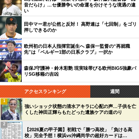
音だらけ」…セ優勝争いの命運を分けそうな境遇の違
い
田中マー君が公然と反対！ 高野連は「七回制」をゴリ
押しできるのか
欧州初の日本人指揮官誕生へ 森保一監督の“再就職
先”は「ベルギー1部の日系クラブ」一択か
森保J守護神・鈴木彩艶 現実味帯びる欧州BIG5強豪パ
リSG移籍の吉凶
アクセスランキング
週間
1
強いショック状態の清水アキラに心配の声…子供を亡
くした神田正輝らもたどった遺族ケアの道のり
2
【2026夏の甲子園】初戦で「勝つ高校」「負ける高
校」完全予想！横浜vs沖縄尚学の超好カードは…