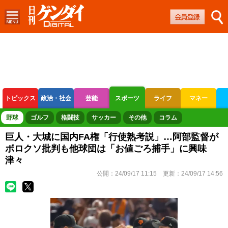
トピックス
政治・社会
芸能
スポーツ
ライフ
マネー
ボートレース
競輪
オートレース
野球
ゴルフ
格闘技
サッカー
その他
コラム
巨人・大城に国内FA権「行使熟考説」…阿部監督が
ボロクソ批判も他球団は「お値ごろ捕手」に興味
津々
公開：
24/09/17 11:15
更新：
24/09/17 14:56