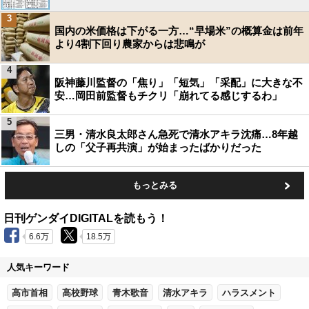
3
国内の米価格は下がる一方…“早場米”の概算金は前年
より4割下回り農家からは悲鳴が
4
阪神藤川監督の「焦り」「短気」「采配」に大きな不
安…岡田前監督もチクリ「崩れてる感じするわ」
5
三男・清水良太郎さん急死で清水アキラ沈痛…8年越
しの「父子再共演」が始まったばかりだった
もっとみる
日刊ゲンダイDIGITALを読もう！
6.6万
18.5万
人気キーワード
高市首相
高校野球
青木歌音
清水アキラ
ハラスメント