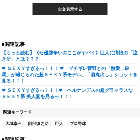
全文表示する
■関連記事
【もっと読む】《セ優勝争いのここがヤバイ》巨人に痛恨の「泣
き所」とは？？？
❤ ＳＥＸＹすぎるっ！！！ ❤ ブチギレ菅野との「熱愛→破
局」が報じられた超ＳＥＸＹ系モデル、「肩丸出し」ショットを
見る！！！
❤ ＳＥＸＹすぎるっ！！！❤ ヘルナンデスの超グラマラスな
ＳＥＸＹ系 美人妻を見るっ！！！
関連キーワード
大城卓三
阿部慎之助
巨人
プロ野球
■関連記事