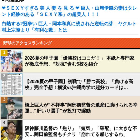
❤ＳＥＸＹすぎる 美 人 妻 を 見 る ❤ 巨人・山﨑伊織の妻はタレ
ント経験のある「ＳＥＸＹ系」の超美人！！！
白熱する2冠争い 巨人・岡本和真に残された逆転の芽…ヤクルト
村上宗隆より「有利な数」とは
野球のアクセスランキング
1
2026夏の甲子園「優勝校はココだ！」 本紙と専門家
が徹底予想、“対抗”含む5校を紹介
2
【2026夏の甲子園】初戦で「勝つ高校」「負ける高
校」完全予想！横浜vs沖縄尚学の超好カードは…
3
橋上巨人が“不祥事”阿部前監督の遺産に助けられる幸
運…“肝いり選手”が投打で躍動
4
阪神藤川監督の「焦り」「短気」「采配」に大きな不
安…岡田前監督もチクリ「崩れてる感じするわ」