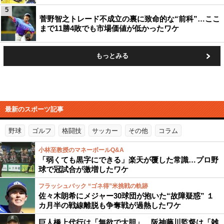
5
菅野智之トレード不成立の裏に致命的な“前科”…ここ
まで11勝4敗でも市場価値が低かったワケ
もっとみる
最新のスポーツ記事
野球
ゴルフ
格闘技
サッカー
その他
コラム
小林至教授のマネーボールQ&A
「弱くても黒字にできる」楽天が覆した常識…プロ野
球で冠試合が激増したワケ
フラッシュバック “ゴネ得”米挑戦の軌跡
佐々木朗希にメジャー30球団が抱いた“故障疑惑” １
カ月半の戦線離脱も争奪戦が過熱したワケ
巨人橋上代行は「無欲で大胆」、阪神藤川監督は「雑