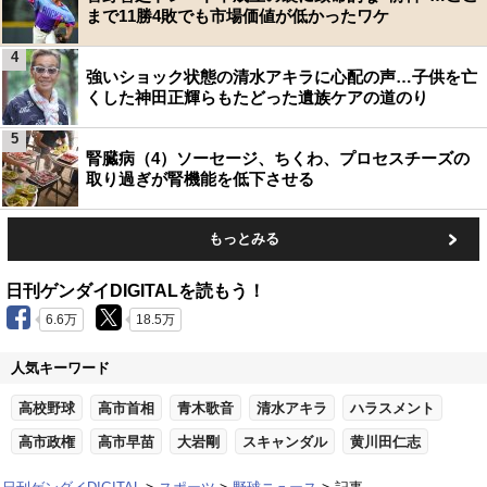
まで11勝4敗でも市場価値が低かったワケ
4
強いショック状態の清水アキラに心配の声…子供を亡
くした神田正輝らもたどった遺族ケアの道のり
5
腎臓病（4）ソーセージ、ちくわ、プロセスチーズの
取り過ぎが腎機能を低下させる
もっとみる
日刊ゲンダイDIGITALを読もう！
6.6万
18.5万
人気キーワード
高校野球
高市首相
青木歌音
清水アキラ
ハラスメント
高市政権
高市早苗
大岩剛
スキャンダル
黄川田仁志