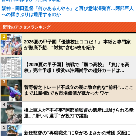
阪神・岡田監督「何かあるんやろ」と再び意味深発言…阿部巨人
への揺さぶりは通用するのか
野球のアクセスランキング
1
2026夏の甲子園「優勝校はココだ！」 本紙と専門家
が徹底予想、“対抗”含む5校を紹介
2
【2026夏の甲子園】初戦で「勝つ高校」「負ける高
校」完全予想！横浜vs沖縄尚学の超好カードは…
3
菅野智之トレード不成立の裏に致命的な“前科”…ここ
まで11勝4敗でも市場価値が低かったワケ
4
橋上巨人が“不祥事”阿部前監督の遺産に助けられる幸
運…“肝いり選手”が投打で躍動
5
新庄監督の“再就職先”に挙がるまさかの球団 采配に