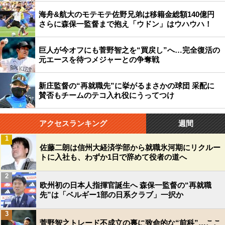
海舟&航大のモテモテ佐野兄弟は移籍金総額140億円
さらに森保一監督まで抱え「ウドン」はウハウハ！
巨人が今オフにも菅野智之を“買戻し”へ…完全復活の
元エースを待つメジャーとの争奪戦
新庄監督の“再就職先”に挙がるまさかの球団 采配に
賛否もチームのテコ入れ役にうってつけ
アクセスランキング
週間
1
佐藤二朗は信州大経済学部から就職氷河期にリクルー
トに入社も、わずか1日で辞めて役者の道へ
2
欧州初の日本人指揮官誕生へ 森保一監督の“再就職
先”は「ベルギー1部の日系クラブ」一択か
3
菅野智之トレード不成立の裏に致命的な“前科”…ここ