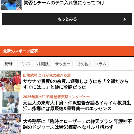
賛否もチームのテコ入れ役にうってつけ
もっとみる
最新のスポーツ記事
野球
ゴルフ
格闘技
サッカー
その他
コラム
山﨑武司 これが俺の生きる道
サウナで震度6の余震…避難しようにも「全裸だから
すぐには…」と妙に冷静だった
2026年夏の甲子園 監督突撃インタビュー
元巨人の東海大甲府・仲沢監督が語るイキイキ教員生
活…指導には原辰徳&星野仙一のエッセンス
大谷翔平に「臨時クローザー」の仰天プラン 守護神不
調のドジャースはWS3連覇へなりふり構わず