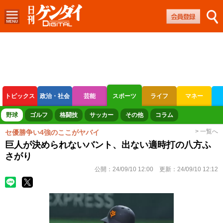
トピックス
政治・社会
芸能
スポーツ
ライフ
マネー
ボートレース
競輪
オートレース
野球
ゴルフ
格闘技
サッカー
その他
コラム
> 一覧へ
セ優勝争い4強のここがヤバイ
巨人が決められないバント、出ない適時打の八方ふ
さがり
公開：
24/09/10 12:00
更新：
24/09/10 12:12