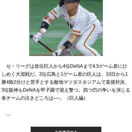
セ・リーグは首位巨人から4位DeNAまで4.5ゲーム差にひ
しめく大混戦だ。2位広島と1ゲーム差の巨人は、10日から1
勝4敗2分けと苦手とする敵地マツダスタジアムで直接対決。
3位阪神もDeNAを甲子園で迎え撃つ。四つ巴の争いを演じる
各チームの泣きどころは──。（巨人編）
…