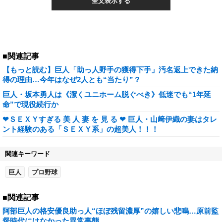
全文表示する
■関連記事
【もっと読む】巨人「助っ人野手の獲得下手」汚名返上できた納
得の理由…今年はなぜ2人とも“当たり”？
巨人・坂本勇人は《潔くユニホーム脱ぐべき》低迷でも“1年延
命”で現役続行か
❤ＳＥＸＹすぎる 美 人 妻 を 見 る ❤ 巨人・山﨑伊織の妻はタレ
ント経験のある「ＳＥＸＹ系」の超美人！！！
関連キーワード
巨人
プロ野球
■関連記事
阿部巨人の格安優良助っ人“ほぼ残留濃厚”の嬉しい悲鳴…原前監
督時代にはなかった異常事態