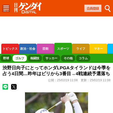
トピックス
政治・社会
芸能
スポーツ
ライフ
マネー
ボートレース
競輪
オートレース
野球
ゴルフ
格闘技
サッカー
その他
コラム
渋野日向子にとってホンダLPGAタイランドは今季を
占う4日間…昨年はビリから3番目→4戦連続予選落ち
公開：
25/02/19 11:08
更新：
25/02/19 11:08