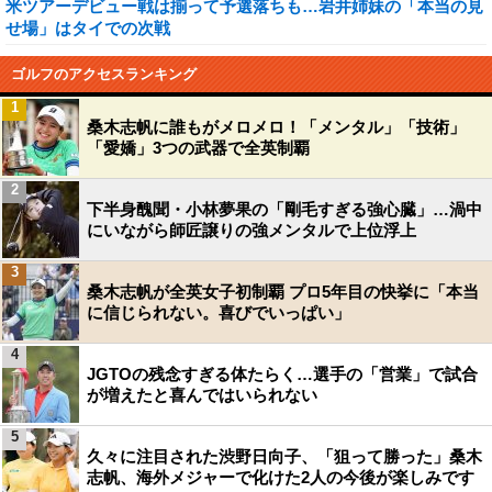
米ツアーデビュー戦は揃って予選落ちも…岩井姉妹の「本当の見
せ場」はタイでの次戦
ゴルフのアクセスランキング
1
桑木志帆に誰もがメロメロ！「メンタル」「技術」
「愛嬌」3つの武器で全英制覇
2
下半身醜聞・小林夢果の「剛毛すぎる強心臓」…渦中
にいながら師匠譲りの強メンタルで上位浮上
3
桑木志帆が全英女子初制覇 プロ5年目の快挙に「本当
に信じられない。喜びでいっぱい」
4
JGTOの残念すぎる体たらく…選手の「営業」で試合
が増えたと喜んではいられない
5
久々に注目された渋野日向子、「狙って勝った」桑木
志帆、海外メジャーで化けた2人の今後が楽しみです