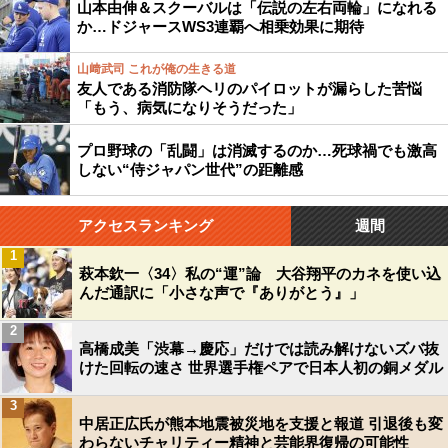
山本由伸＆スクーバルは「伝説の左右両輪」になれる
か…ドジャースWS3連覇へ相乗効果に期待
山﨑武司 これが俺の生きる道
友人である消防隊ヘリのパイロットが漏らした苦悩
「もう、病気になりそうだった」
プロ野球の「乱闘」は消滅するのか…死球禍でも激高
しない“侍ジャパン世代”の距離感
アクセスランキング
週間
1
萩本欽一〈34〉私の“運”論 大谷翔平のカネを使い込
んだ通訳に「小さな声で『ありがとう』」
2
高橋成美「渋幕→慶応」だけでは読み解けないズバ抜
けた回転の速さ 世界選手権ペアで日本人初の銅メダル
3
中居正広氏が熊本地震被災地を支援と報道 引退後も変
わらないチャリティー精神と芸能界復帰の可能性