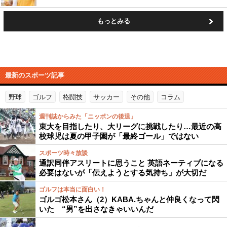
もっとみる
最新のスポーツ記事
野球
ゴルフ
格闘技
サッカー
その他
コラム
週刊誌からみた「ニッポンの後退」
東大を目指したり、大リーグに挑戦したり…最近の高
校球児は夏の甲子園が「最終ゴール」ではない
スポーツ時々放談
通訳同伴アスリートに思うこと 英語ネーティブになる
必要はないが「伝えようとする気持ち」が大切だ
ゴルフは本当に面白い！
ゴルゴ松本さん（2）KABA.ちゃんと仲良くなって閃
いた “男”を出さなきゃいいんだ