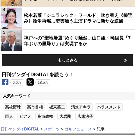
4
松本若菜「ジュラシック・ワールド」吹き替え《棒読
み》論争再燃…暗雲漂う主演ドラマに新たな逆風
5
神戸への“聖地帰還”めぐり騒然…山口組・司組長「7
年ぶりの里帰り」は実現するか
もっとみる
日刊ゲンダイDIGITALを読もう！
6.6万
18.5万
人気キーワード
高校野球
高市首相
板東英二
清水アキラ
ハラスメント
巨人
ピアノ
高市政権
大岩剛
広末涼子
日刊ゲンダイDIGITAL
スポーツ
ゴルフニュース
記事