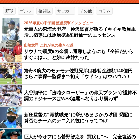
野球
ゴルフ
格闘技
サッカー
その他
コラム
2026年夏の甲子園 監督突撃インタビュー
元巨人の東海大甲府・仲沢監督が語るイキイキ教員生
活…指導には原辰徳&星野仙一のエッセンス
山﨑武司 これが俺の生きる道
サウナで震度6の余震…避難しようにも「全裸だから
すぐには…」と妙に冷静だった
海舟&航大のモテモテ佐野兄弟は移籍金総額140億円
さらに森保一監督まで抱え「ウドン」はウハウハ！
大谷翔平に「臨時クローザー」の仰天プラン 守護神不
調のドジャースはWS3連覇へなりふり構わず
新庄監督の“再就職先”に挙がるまさかの球団 采配に
賛否もチームのテコ入れ役にうってつけ
巨人が今オフにも菅野智之を“買戻し”へ…完全復活の