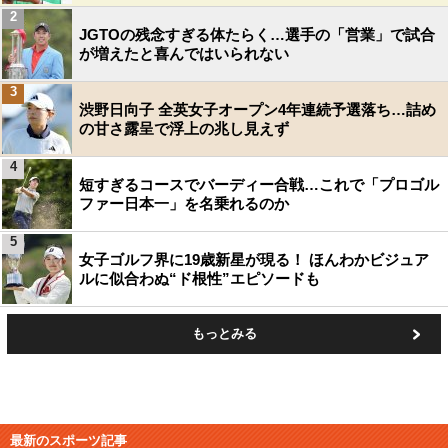
2
JGTOの残念すぎる体たらく…選手の「営業」で試合
が増えたと喜んではいられない
3
渋野日向子 全英女子オープン4年連続予選落ち…詰め
の甘さ露呈で浮上の兆し見えず
4
短すぎるコースでバーディー合戦…これで「プロゴル
ファー日本一」を名乗れるのか
5
女子ゴルフ界に19歳新星が現る！ ほんわかビジュア
ルに似合わぬ“ド根性”エピソードも
もっとみる
最新のスポーツ記事