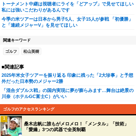
トーナメント中継は視聴者にライを「どアップ」で見せてほしい
私には強いこだわりがあるんです
今季の米ツアーは日本から男子5人、女子15人が参戦 「初優勝」
と「連続メジャーV」を見せてほしい
関連キーワード
ゴルフ
松山英樹
■関連記事
2025年米女子ツアーを振り返る 印象に残った「2大珍事」と予想
外だった日本勢のメジャー2勝
「混合ダブルス戦」の国内実現に夢が膨らみます…舞台は絶景の
川奈（ホテルGC富士C）がいい
ゴルフのアクセスランキング
1
桑木志帆に誰もがメロメロ！「メンタル」「技術」
「愛嬌」3つの武器で全英制覇