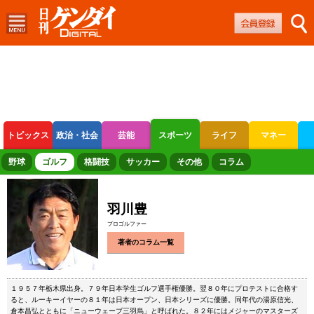
トピックス
政治・社会
芸能
スポーツ
ライフ
マネー
ボートレース
競輪
オートレース
野球
ゴルフ
格闘技
サッカー
その他
コラム
羽川豊
プロゴルファー
著者のコラム一覧
１９５７年栃木県出身。７９年日本学生ゴルフ選手権優勝。翌８０年にプロテストに合格す
ると、ルーキーイヤーの８１年は日本オープン、日本シリーズに優勝。同年代の湯原信光、
倉本昌弘とともに「ニューウェーブ三羽烏」と呼ばれた。８２年にはメジャーのマスターズ