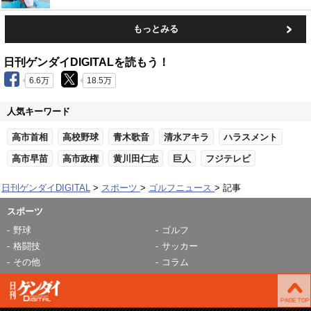
もっとみる
日刊ゲンダイDIGITALを読もう！
6.6万
18.5万
人気キーワード
高市首相
高校野球
青木歌音
清水アキラ
ハラスメント
高市早苗
高市政権
黄川田仁志
巨人
フジテレビ
日刊ゲンダイDIGITAL
スポーツ
ゴルフニュース
記事
スポーツ
野球
ゴルフ
格闘技
サッカー
その他
コラム