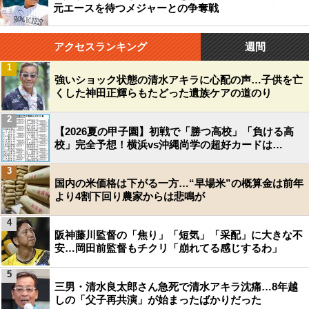
元エースを待つメジャーとの争奪戦
アクセスランキング
週間
1
強いショック状態の清水アキラに心配の声…子供を亡
くした神田正輝らもたどった遺族ケアの道のり
2
【2026夏の甲子園】初戦で「勝つ高校」「負ける高
校」完全予想！横浜vs沖縄尚学の超好カードは…
3
国内の米価格は下がる一方…“早場米”の概算金は前年
より4割下回り農家からは悲鳴が
4
阪神藤川監督の「焦り」「短気」「采配」に大きな不
安…岡田前監督もチクリ「崩れてる感じするわ」
5
三男・清水良太郎さん急死で清水アキラ沈痛…8年越
しの「父子再共演」が始まったばかりだった