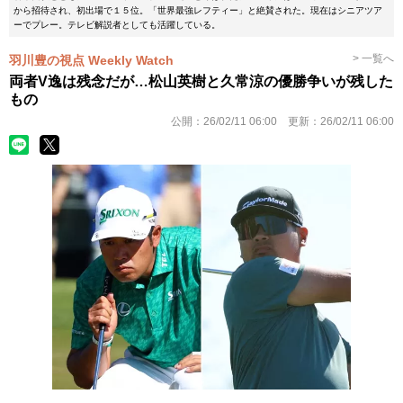
から招待され、初出場で１５位。「世界最強レフティー」と絶賛された。現在はシニアツア
ーでプレー。テレビ解説者としても活躍している。
> 一覧へ
羽川豊の視点 Weekly Watch
両者V逸は残念だが…松山英樹と久常涼の優勝争いが残した
もの
公開：
26/02/11 06:00
更新：
26/02/11 06:00