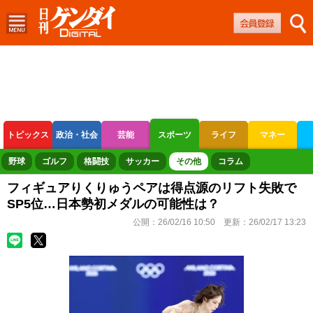
トピックス
政治・社会
芸能
スポーツ
ライフ
マネー
ボートレース
競輪
オートレース
野球
ゴルフ
格闘技
サッカー
その他
コラム
フィギュアりくりゅうペアは得点源のリフト失敗で
SP5位…日本勢初メダルの可能性は？
公開：
26/02/16 10:50
更新：
26/02/17 13:23