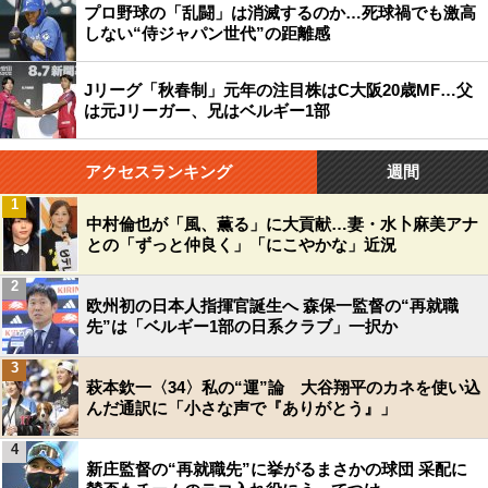
プロ野球の「乱闘」は消滅するのか…死球禍でも激高
しない“侍ジャパン世代”の距離感
Jリーグ「秋春制」元年の注目株はC大阪20歳MF…父
は元Jリーガー、兄はベルギー1部
アクセスランキング
週間
1
中村倫也が「風、薫る」に大貢献…妻・水卜麻美アナ
との「ずっと仲良く」「にこやかな」近況
2
欧州初の日本人指揮官誕生へ 森保一監督の“再就職
先”は「ベルギー1部の日系クラブ」一択か
3
萩本欽一〈34〉私の“運”論 大谷翔平のカネを使い込
んだ通訳に「小さな声で『ありがとう』」
4
新庄監督の“再就職先”に挙がるまさかの球団 采配に