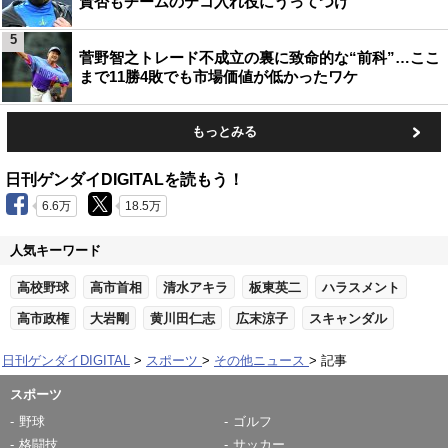
賛否もチームのテコ入れ役にうってつけ
5
菅野智之トレード不成立の裏に致命的な“前科”…ここ
まで11勝4敗でも市場価値が低かったワケ
もっとみる
日刊ゲンダイDIGITALを読もう！
6.6万
18.5万
人気キーワード
高校野球
高市首相
清水アキラ
板東英二
ハラスメント
高市政権
大岩剛
黄川田仁志
広末涼子
スキャンダル
日刊ゲンダイDIGITAL
スポーツ
その他ニュース
記事
スポーツ
野球
ゴルフ
格闘技
サッカー