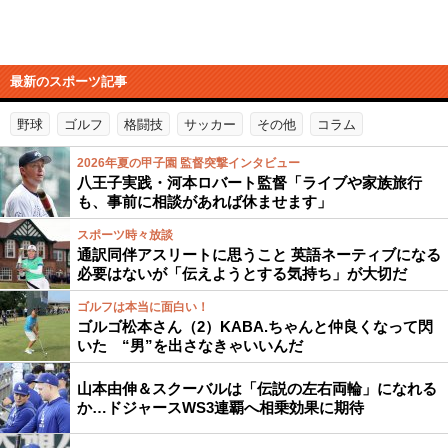
最新のスポーツ記事
野球
ゴルフ
格闘技
サッカー
その他
コラム
2026年夏の甲子園 監督突撃インタビュー
八王子実践・河本ロバート監督「ライブや家族旅行
も、事前に相談があれば休ませます」
スポーツ時々放談
通訳同伴アスリートに思うこと 英語ネーティブになる
必要はないが「伝えようとする気持ち」が大切だ
ゴルフは本当に面白い！
ゴルゴ松本さん（2）KABA.ちゃんと仲良くなって閃
いた “男”を出さなきゃいいんだ
山本由伸＆スクーバルは「伝説の左右両輪」になれる
か…ドジャースWS3連覇へ相乗効果に期待