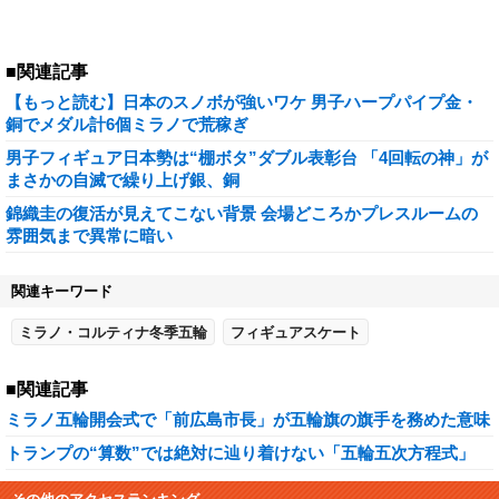
■関連記事
【もっと読む】日本のスノボが強いワケ 男子ハープパイプ金・
銅でメダル計6個ミラノで荒稼ぎ
男子フィギュア日本勢は“棚ボタ”ダブル表彰台 「4回転の神」が
まさかの自滅で繰り上げ銀、銅
錦織圭の復活が見えてこない背景 会場どころかプレスルームの
雰囲気まで異常に暗い
関連キーワード
ミラノ・コルティナ冬季五輪
フィギュアスケート
■関連記事
ミラノ五輪開会式で「前広島市長」が五輪旗の旗手を務めた意味
トランプの“算数”では絶対に辿り着けない「五輪五次方程式」