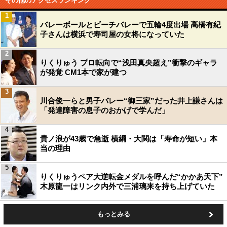
その他のアクセスランキング
1
バレーボールとビーチバレーで五輪4度出場 高橋有紀
子さんは横浜で寿司屋の女将になっていた
2
りくりゅう プロ転向で“浅田真央超え”衝撃のギャラ
が発覚 CM1本で家が建つ
3
川合俊一らと男子バレー“御三家”だった井上謙さんは
「発達障害の息子のおかげで学んだ」
4
貴ノ浪が43歳で急逝 横綱・大関は「寿命が短い」本
当の理由
5
りくりゅうペア大逆転金メダルを呼んだ“かかあ天下”
木原龍一はリンク内外で三浦璃来を持ち上げていた
もっとみる