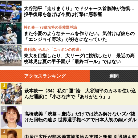
大谷翔平「走りまくり」でドジャース首脳陣が危惧…
投手復帰を急げば今度は打撃に悪影響
持丸修一 78歳名将の高校野球論
また今夏のようなチームを作りたい。気付けば彼らの
「エンジョイ野球」が好きになっていた
週刊誌からみた「ニッポンの後退」
東大を目指したり、大リーグに挑戦したり…最近の高
校球児は夏の甲子園が「最終ゴール」ではない
アクセスランキング
週間
1
萩本欽一〈34〉私の“運”論 大谷翔平のカネを使い込
んだ通訳に「小さな声で『ありがとう』」
2
高橋成美「渋幕→慶応」だけでは読み解けないズバ抜
けた回転の速さ 世界選手権ペアで日本人初の銅メダル
3
中居正広氏が熊本地震被災地を支援と報道 引退後も変