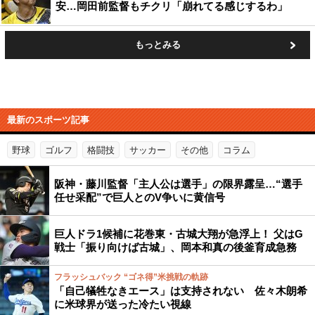
安…岡田前監督もチクリ「崩れてる感じするわ」
もっとみる
最新のスポーツ記事
野球
ゴルフ
格闘技
サッカー
その他
コラム
阪神・藤川監督「主人公は選手」の限界露呈…“選手
任せ采配”で巨人とのV争いに黄信号
巨人ドラ1候補に花巻東・古城大翔が急浮上！ 父はG
戦士「振り向けば古城」、岡本和真の後釜育成急務
フラッシュバック “ゴネ得”米挑戦の軌跡
「自己犠牲なきエース」は支持されない 佐々木朗希
に米球界が送った冷たい視線