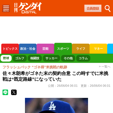
トピックス
政治・社会
芸能
スポーツ
ライフ
マネー
ボートレース
競輪
オートレース
野球
ゴルフ
格闘技
サッカー
その他
コラム
> 一覧へ
フラッシュバック “ゴネ得”米挑戦の軌跡
佐々木朗希がゴネた末の契約合意 この時すでに米挑
戦は“既定路線”になっていた
公開：
26/06/04 06:01
更新：
26/06/04 06:01