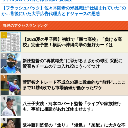
【フラッシュバック】佐々木朗希の米挑戦は“仕組まれていた”の
か…背後にいた大手広告代理店とドジャースの思惑
野球のアクセスランキング
1
【2026夏の甲子園】初戦で「勝つ高校」「負ける高
校」完全予想！横浜vs沖縄尚学の超好カードは…
2
新庄監督の“再就職先”に挙がるまさかの球団 采配に
賛否もチームのテコ入れ役にうってつけ
3
菅野智之トレード不成立の裏に致命的な“前科”…ここ
まで11勝4敗でも市場価値が低かったワケ
4
八王子実践・河本ロバート監督「ライブや家族旅行
も、事前に相談があれば休ませます」
5
阪神藤川監督の「焦り」「短気」「采配」に大きな不