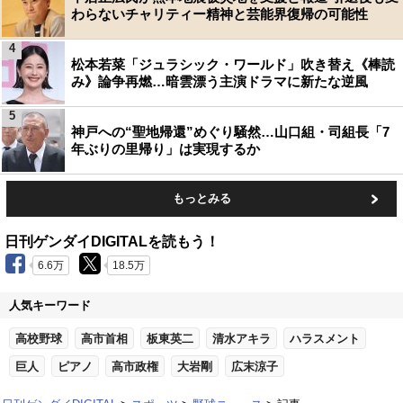
わらないチャリティー精神と芸能界復帰の可能性
4
松本若菜「ジュラシック・ワールド」吹き替え《棒読
み》論争再燃…暗雲漂う主演ドラマに新たな逆風
5
神戸への“聖地帰還”めぐり騒然…山口組・司組長「7
年ぶりの里帰り」は実現するか
もっとみる
日刊ゲンダイDIGITALを読もう！
6.6万
18.5万
人気キーワード
高校野球
高市首相
板東英二
清水アキラ
ハラスメント
巨人
ピアノ
高市政権
大岩剛
広末涼子