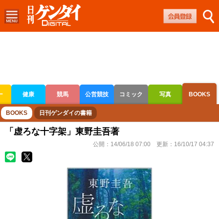
ー
健康
競馬
公営競技
コミック
写真
BOOKS
ボートレース
競輪
オートレース
BOOKS
日刊ゲンダイの書籍
「虚ろな十字架」東野圭吾著
公開：
14/06/18 07:00
更新：
16/10/17 04:37