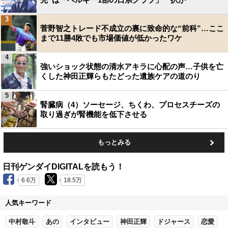
3
菅野智之トレード不成立の裏に致命的な“前科”…ここ
まで11勝4敗でも市場価値が低かったワケ
4
強いショック状態の清水アキラに心配の声…子供を亡
くした神田正輝らもたどった遺族ケアの道のり
5
腎臓病（4）ソーセージ、ちくわ、プロセスチーズの
取り過ぎが腎機能を低下させる
もっとみる
日刊ゲンダイDIGITALを読もう！
6.6万
18.5万
人気キーワード
中村敬斗
あの
インタビュー
神田正輝
ドジャース
恋愛