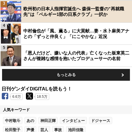
3
欧州初の日本人指揮官誕生へ 森保一監督の“再就職
先”は「ベルギー1部の日系クラブ」一択か
4
中村倫也が「風、薫る」に大貢献…妻・水卜麻美アナ
との「ずっと仲良く」「にこやかな」近況
5
「恩人だけど、嫌いな人の代表」亡くなった板東英二
さんが複雑な感情を抱いたプロデューサーの名前
もっとみる
日刊ゲンダイDIGITALを読もう！
6.6万
18.5万
人気キーワード
中村敬斗
あの
神田正輝
インタビュー
ドジャース
松田聖子
声優
芸人
事故
池田佳隆