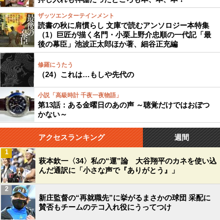
ザッツエンターテインメント
読書の秋に肩慣らし 文庫で読むアンソロジー本特集
（1）巨匠が描く名門・小栗上野介忠順の一代記「最
後の幕臣」池波正太郎ほか著、細谷正充編
修羅にうたう
（24）これは…もしや先代の
小説「高級時計 千夜一夜物語」
第13話：ある金曜日のあの声 ～聴覚だけではおぼつ
かない～
アクセスランキング
週間
1
萩本欽一〈34〉私の“運”論 大谷翔平のカネを使い込
んだ通訳に「小さな声で『ありがとう』」
2
新庄監督の“再就職先”に挙がるまさかの球団 采配に
賛否もチームのテコ入れ役にうってつけ