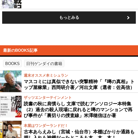
もっとみる
最新のBOOKS記事
BOOKS
日刊ゲンダイの書籍
週末オススメ本ミシュラン
マスコミには真似できない突撃精神「『噂の真相』ト
ップ屋稼業」西岡研介著／河出文庫（選者：佐高信）
ザッツエンターテインメント
読書の秋に肩慣らし 文庫で読むアンソロジー本特集
（2）過去の殺人現場に戻れると噂のマンションで再
び事件が「裏切りの捜査線」米澤穂信ほか著
本屋はワンダーランドだ！
古本あらえみし（宮城・仙台市）本棚ばかりか通路も
押し入れも神棚だったところも本、本、本！