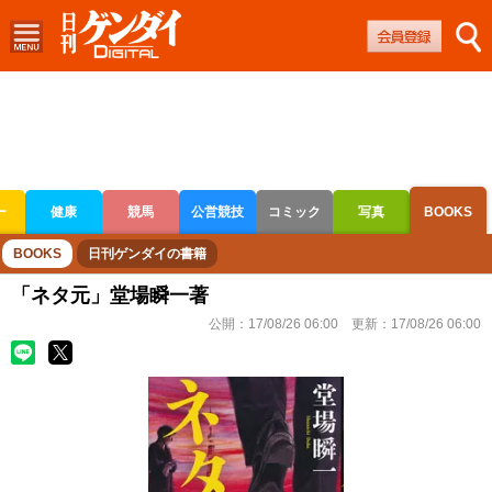
ー
健康
競馬
公営競技
コミック
写真
BOOKS
ボートレース
競輪
オートレース
BOOKS
日刊ゲンダイの書籍
「ネタ元」堂場瞬一著
公開：
17/08/26 06:00
更新：
17/08/26 06:00