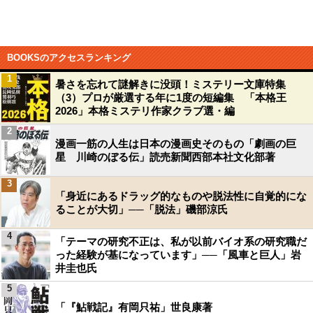
BOOKSのアクセスランキング
1
暑さを忘れて謎解きに没頭！ミステリー文庫特集
（3）プロが厳選する年に1度の短編集 「本格王
2026」本格ミステリ作家クラブ選・編
2
漫画一筋の人生は日本の漫画史そのもの「劇画の巨
星 川崎のぼる伝」読売新聞西部本社文化部著
3
「身近にあるドラッグ的なものや脱法性に自覚的にな
ることが大切」──「脱法」磯部涼氏
4
「テーマの研究不正は、私が以前バイオ系の研究職だ
った経験が基になっています」──「風車と巨人」岩
井圭也氏
5
「『鮎戦記』有岡只祐」世良康著