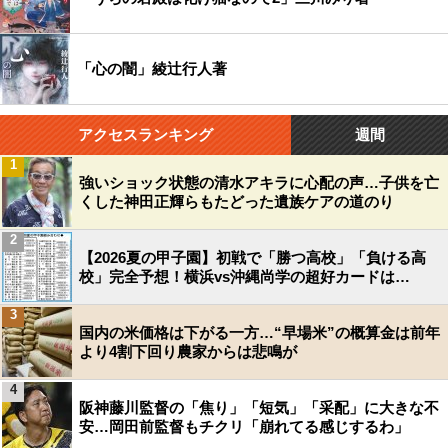
「心の闇」綾辻行人著
アクセスランキング
週間
1
強いショック状態の清水アキラに心配の声…子供を亡
くした神田正輝らもたどった遺族ケアの道のり
2
【2026夏の甲子園】初戦で「勝つ高校」「負ける高
校」完全予想！横浜vs沖縄尚学の超好カードは…
3
国内の米価格は下がる一方…“早場米”の概算金は前年
より4割下回り農家からは悲鳴が
4
阪神藤川監督の「焦り」「短気」「采配」に大きな不
安…岡田前監督もチクリ「崩れてる感じするわ」