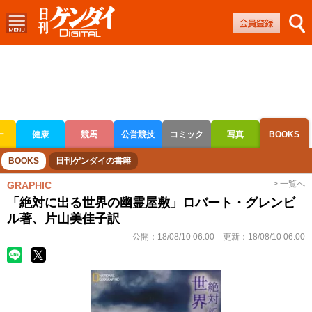
ー
健康
競馬
公営競技
コミック
写真
BOOKS
ボートレース
競輪
オートレース
BOOKS
日刊ゲンダイの書籍
> 一覧へ
GRAPHIC
「絶対に出る世界の幽霊屋敷」ロバート・グレンビ
ル著、片山美佳子訳
公開：
18/08/10 06:00
更新：
18/08/10 06:00