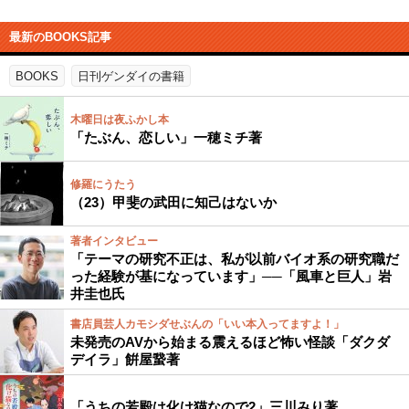
最新のBOOKS記事
BOOKS
日刊ゲンダイの書籍
木曜日は夜ふかし本
「たぶん、恋しい」一穂ミチ著
修羅にうたう
（23）甲斐の武田に知己はないか
著者インタビュー
「テーマの研究不正は、私が以前バイオ系の研究職だ
った経験が基になっています」──「風車と巨人」岩
井圭也氏
書店員芸人カモシダせぶんの「いい本入ってますよ！」
未発売のAVから始まる震えるほど怖い怪談「ダクダ
デイラ」餠屋䖸著
「うちの若殿は化け猫なので2」三川みり著