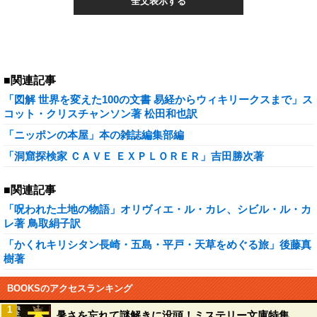
全文表示する
■関連記事
「図解 世界を変えた100の文書 易経からウィキリークスまで」ス
コット・クリスチャンソン著 松田和也訳
「ニッポンの本屋」本の雑誌編集部編
「洞窟探検家 ＣＡＶＥ ＥＸＰＬＯＲＥＲ」吉田勝次著
■関連記事
「呪われた土地の物語」オリヴィエ・ル・カレ、シビル・ル・カ
レ著 鳥取絹子訳
「かくれキリシタン長崎・五島・平戸・天草をめぐる旅」後藤真
樹著
BOOKSのアクセスランキング
1
暑さを忘れて謎解きに没頭！ミステリー文庫特集