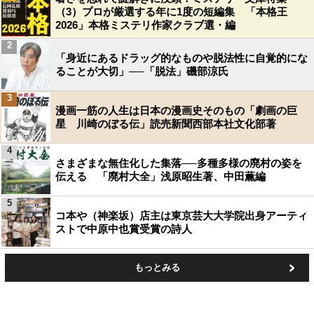
（3）プロが厳選する年に1度の短編集 「本格王
2026」本格ミステリ作家クラブ選・編
2
「身近にあるドラッグ的なものや脱法性に自覚的にな
ることが大切」──「脱法」磯部涼氏
3
漫画一筋の人生は日本の漫画史そのもの「劇画の巨
星 川崎のぼる伝」読売新聞西部本社文化部著
4
さまざまな無住化した集落──多種多様の廃村の姿を
伝える 「廃村大全」浅原昭生著、中田薫編
5
コ本や（神楽坂）店主は東京芸大大学院出身アーティ
ストで中原中也賞受賞の詩人
もっとみる