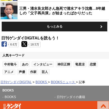
5
三男・清水良太郎さん急死で清水アキラ沈痛…8年越
しの「父子再共演」が始まったばかりだった
もっとみる
日刊ゲンダイDIGITALを読もう！
6.6万
18.5万
人気キーワード
中村敬斗
あの
インタビュー
神田正輝
竜星涼
恋愛
アニメ
声優
作家
芸人
日刊ゲンダイDIGITAL
BOOKS
BOOKSニュース
記事
BOOKS
BOOKS
日刊ゲンダイの書籍