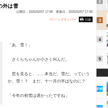
2
の外は雪
公開日：
2025/02/07 17:00
更新日：
2025/02/07 17:00
>> バックナンバー
印刷
3
4
「あ、雪！」
5
さくらちゃんが小さく叫んだ。
窓を見ると、……本当だ。雪だ。っていう
か、雪！？ まだ、十一月の半ばなのに？
PR
「今年の初雪は遅かったですね」