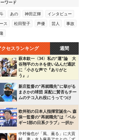
キーワード
斗
あの
神田正輝
インタビュー
ース
松田聖子
声優
芸人
事故
隆
アクセスランキング
週間
萩本欽一〈34〉私の“運”論 大
谷翔平のカネを使い込んだ通訳
に「小さな声で『ありがと
う』」
新庄監督の“再就職先”に挙がる
まさかの球団 采配に賛否もチー
ムのテコ入れ役にうってつけ
欧州初の日本人指揮官誕生へ 森
保一監督の“再就職先”は「ベル
ギー1部の日系クラブ」一択か
中村倫也が「風、薫る」に大貢
献…妻・水卜麻美アナとの「ず