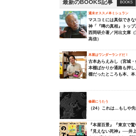
最新のBOOKS記事
BOOKS
週末オススメ本ミシュラン
マスコミには真似できな
神「『噂の真相』トップ
西岡研介著／河出文庫（
高信）
本屋はワンダーランドだ！
古本あらえみし（宮城・
本棚ばかりか通路も押し
棚だったところも本、本
修羅にうたう
（24）これは…もしや
『本屋百景』『東京で驚
『見えない死神』──井