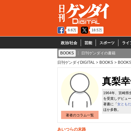
6.6万
18.5万
政治/社会
芸能
スポーツ
ライ
BOOKS
日刊ゲンダイの書籍
日刊ゲンダイDIGITAL
BOOKS
BOOK
真梨幸
1964年、宮崎
を受賞しデビュー
著書に「
女とも
ほか多数。
著者のコラム一覧
あいつらの末路