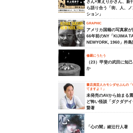
さん×東えりかさん、新
ら語り合う「街、人、ノ
ション」
GRAPHIC
アメリカ国籍の写真家が
66年前のNY「KIJIMA TA
NEWYORK, 1960」杵
修羅にうたう
（23）甲斐の武田に知
か
書店員芸人カモシダせぶんの「
てますよ！」
未発売のAVから始まる
ど怖い怪談「ダクダデイ
䖸著
「心の闇」綾辻行人著