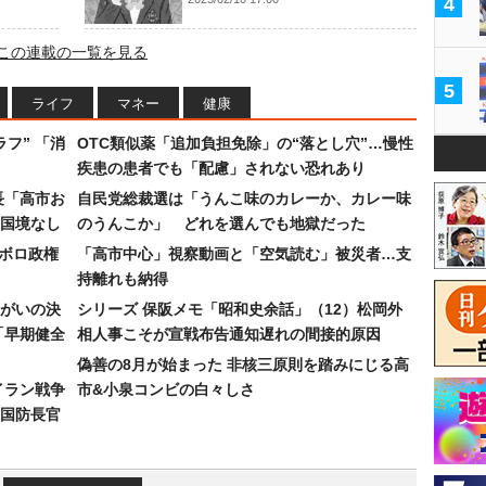
4
この連載の一覧を見る
5
ライフ
マネー
健康
フ” 「消
OTC類似薬「追加負担免除」の“落とし穴”…慢性
疾患の患者でも「配慮」されない恐れあり
長「高市お
自民党総裁選は「うんこ味のカレーか、カレー味
国境なし
のうんこか」 どれを選んでも地獄だった
なボロ政権
「高市中心」視察動画と「空気読む」被災者…支
持離れも納得
まがいの決
シリーズ 保阪メモ「昭和史余話」（12）松岡外
「早期健全
相人事こそが宣戦布告通知遅れの間接的原因
偽善の8月が始まった 非核三原則を踏みにじる高
イラン戦争
市&小泉コンビの白々しさ
国防長官