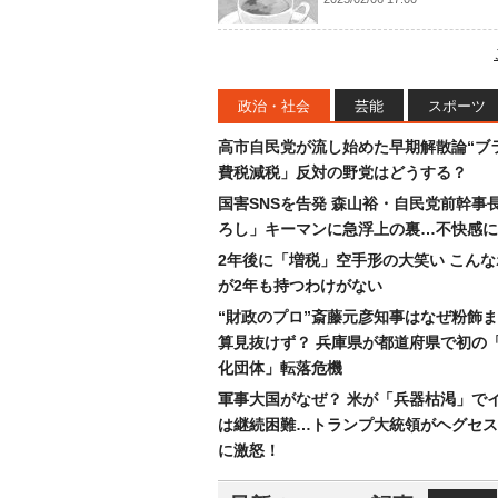
政治・社会
芸能
スポーツ
高市自民党が流し始めた早期解散論“ブラ
費税減税」反対の野党はどうする？
国害SNSを告発 森山裕・自民党前幹事
ろし」キーマンに急浮上の裏…不快感に
2年後に「増税」空手形の大笑い こん
が2年も持つわけがない
“財政のプロ”斎藤元彦知事はなぜ粉飾
算見抜けず？ 兵庫県が都道府県で初の
化団体」転落危機
軍事大国がなぜ？ 米が「兵器枯渇」で
は継続困難…トランプ大統領がヘグセス
に激怒！