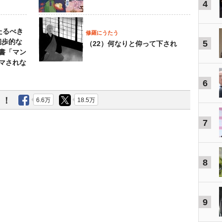
4
たるべき
修羅にうたう
初歩的な
5
（22）何なりと仰って下され
書「マン
マされな
6
う！
6.6万
18.5万
7
8
9