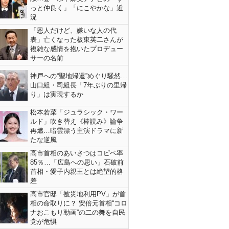
っと仲良く」「にこやかな」近
況
「恩人だけど、嫌いな人の代
表」亡くなった板東英二さんが
複雑な感情を抱いたプロデュー
サーの名前
神戸への“聖地帰還”めぐり騒然…
山口組・司組長「7年ぶりの里帰
り」は実現するか
松本若菜「ジュラシック・ワー
ルド」吹き替え《棒読み》論争
再燃…暗雲漂う主演ドラマに新
たな逆風
高市首相のあいさつはコピペ率
85％…「広島への思い」石破前
首相・愛子内親王とは絶望的格
差
高市官邸「被災地利用PV」が首
相の命取りに？ 安倍元首相“コロ
ナおこもり動画”の二の舞を自民
党が危惧