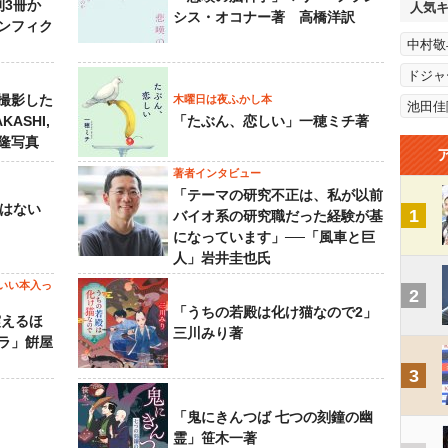
刊3冊か
人気
シス・オコナー著 高橋洋訳
ンフィク
中村敬
ドジャ
撮影した
木曜日は夜ふかし本
池田佳
KASHI,
「たぶん、恋しい」一穂ミチ著
島隆写真
著者インタビュー
「テーマの研究不正は、私が以前
己はない
1
バイオ系の研究職だった経験が基
になっています」──「風車と巨
人」岩井圭也氏
いい本入っ
2
「うちの若殿は化け猫なので2」
震えるほ
三川みり著
ラ」餠屋
3
「鬼にきんつば 七つの刻鐘の幽
霊」笹木一著