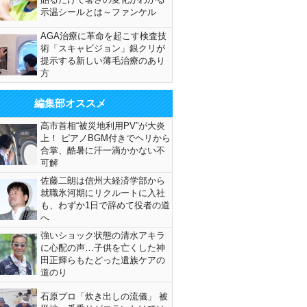
示温シールとは～ファンケル
AGA治療に革命を起こす検査技
術「スキャビジョン」銀クリが
提示する新しい薄毛治療のあり
方
編集部オススメ
高市首相“被災地利用PV”が大炎
上！ ピアノBGM付きでヘリから
合掌、酷暑に汗一滴かかない不
可解
佐藤二朗は信州大経済学部から
就職氷河期にリクルートに入社
も、わずか1日で辞めて役者の道
へ
強いショック状態の清水アキラ
に心配の声…子供を亡くした神
田正輝らもたどった遺族ケアの
道のり
石原プロ「炊き出しの流儀」 被