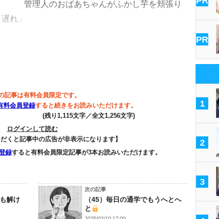
PR
管理人のおばあちゃんがふかし芋を頬張り
日遅れ」
PR
の記事は有料会員限定です。
1
有料会員登録
すると続きをお読みいただけます。
(残り1,115文字／全文1,256文字)
ログインして読む
ただくと記事中の広告が非表示になります】
2
登録
すると有料会員限定記事が3本お読みいただけます。
3
次の記事
心も解け
（45）毎日の通学でもうへとへ
と
2025/02/10 17:00