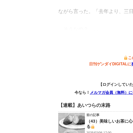
ながら言った。「去年より、三
そうなの？ …
こ
日刊ゲンダイDIGITALに
【ログインしてい
今なら！
メルマガ会員（無料）に
【連載】あいつらの末路
前の記事
（43）美味しいお茶に
る
2025/02/06 17:00