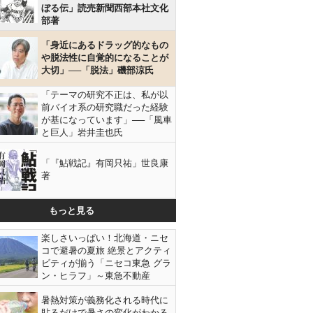
ぼる伝」読売新聞西部本社文化
部著
「身近にあるドラッグ的なもの
や脱法性に自覚的になることが
大切」──「脱法」磯部涼氏
「テーマの研究不正は、私が以
前バイオ系の研究職だった経験
が基になっています」──「風車
と巨人」岩井圭也氏
「『鮎戦記』有岡只祐」世良康
著
もっと見る
楽しさいっぱい！北海道・ニセ
コで避暑の夏旅 絶景とアクティ
ビティが揃う「ニセコ東急 グラ
ン・ヒラフ」～東急不動産
暑熱対策が義務化される時代に
貼るだけで暑さの変化がわかる