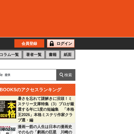
会員登録
ログイン
コラム一覧
著者一覧
書籍
紙面
BOOKSのアクセスランキング
暑さを忘れて謎解きに没頭！ミ
ステリー文庫特集（3）プロが厳
選する年に1度の短編集 「本格
王2026」本格ミステリ作家クラ
ブ選・編
漫画一筋の人生は日本の漫画史
そのもの「劇画の巨星 川崎の