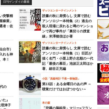
日刊ゲンダイの書籍
ザッツエンターテインメント
い突撃精
読書の秋に肩慣らし 文庫で読む
屋稼業」
アンソロジー本特集（2）過去の
選者：佐
殺人現場に戻れると噂のマンショ
ンで再び事件が「裏切りの捜査
線」米澤穂信ほか著
ザッツエンターテインメント
読書の秋に肩慣らし 文庫で読む
仙台市）
アンソロジー本特集（1）巨匠が
入れも神
描く名門・小栗上野介忠順の一代
、本！
記「最後の幕臣」池波正太郎ほか
著、細谷正充編
小説「高級時計 千夜一夜物語」
第13話：ある金曜日のあの声 ～
先代の
聴覚だけではおぼつかない～
いた』
本の森
上理津子
「悲嘆の脳科学」マリー=フラン