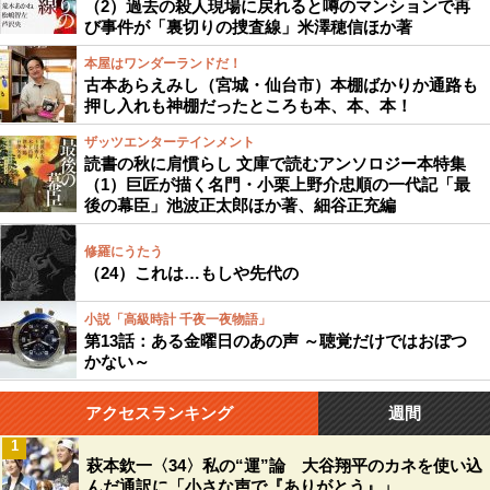
（2）過去の殺人現場に戻れると噂のマンションで再
び事件が「裏切りの捜査線」米澤穂信ほか著
本屋はワンダーランドだ！
古本あらえみし（宮城・仙台市）本棚ばかりか通路も
押し入れも神棚だったところも本、本、本！
ザッツエンターテインメント
読書の秋に肩慣らし 文庫で読むアンソロジー本特集
（1）巨匠が描く名門・小栗上野介忠順の一代記「最
後の幕臣」池波正太郎ほか著、細谷正充編
修羅にうたう
（24）これは…もしや先代の
小説「高級時計 千夜一夜物語」
第13話：ある金曜日のあの声 ～聴覚だけではおぼつ
かない～
アクセスランキング
週間
1
萩本欽一〈34〉私の“運”論 大谷翔平のカネを使い込
んだ通訳に「小さな声で『ありがとう』」