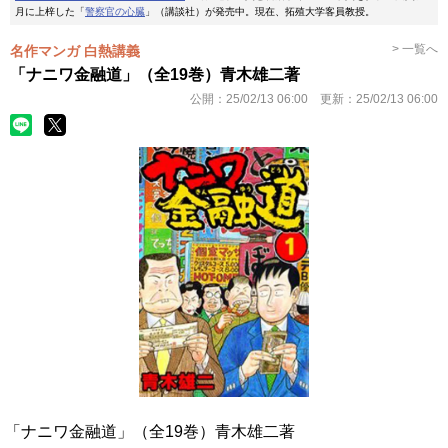
月に上梓した「
警察官の心臓
」（講談社）が発売中。現在、拓殖大学客員教授。
> 一覧へ
名作マンガ 白熱講義
「ナニワ金融道」（全19巻）青木雄二著
公開：
25/02/13 06:00
更新：
25/02/13 06:00
「ナニワ金融道」（全19巻）青木雄二著