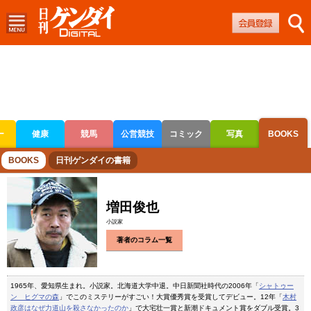
ー
健康
競馬
公営競技
コミック
写真
BOOKS
ボートレース
競輪
オートレース
BOOKS
日刊ゲンダイの書籍
増田俊也
小説家
著者のコラム一覧
1965年、愛知県生まれ。小説家。北海道大学中退。中日新聞社時代の2006年「
シャトゥー
ン ヒグマの森
」でこのミステリーがすごい！大賞優秀賞を受賞してデビュー。12年「
木村
政彦はなぜ力道山を殺さなかったのか
」で大宅壮一賞と新潮ドキュメント賞をダブル受賞。3