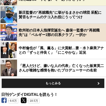
2
新庄監督の“再就職先”に挙がるまさかの球団 采配に
賛否もチームのテコ入れ役にうってつけ
3
欧州初の日本人指揮官誕生へ 森保一監督の“再就職
先”は「ベルギー1部の日系クラブ」一択か
4
中村倫也が「風、薫る」に大貢献…妻・水卜麻美アナ
との「ずっと仲良く」「にこやかな」近況
5
「恩人だけど、嫌いな人の代表」亡くなった板東英二
さんが複雑な感情を抱いたプロデューサーの名前
もっとみる
日刊ゲンダイDIGITALを読もう！
6.6万
18.5万