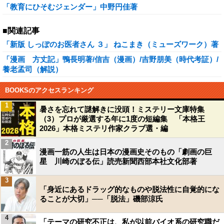
「教育にひそむジェンダー」中野円佳著
■関連記事
「新版 しっぽのお医者さん ３」 ねこまき（ミューズワーク）著
「漫画 方丈記」鴨長明著/信吉（漫画）/吉野朋美（時代考証）/
養老孟司（解説）
BOOKSのアクセスランキング
1
暑さを忘れて謎解きに没頭！ミステリー文庫特集
（3）プロが厳選する年に1度の短編集 「本格王
2026」本格ミステリ作家クラブ選・編
2
漫画一筋の人生は日本の漫画史そのもの「劇画の巨
星 川崎のぼる伝」読売新聞西部本社文化部著
3
「身近にあるドラッグ的なものや脱法性に自覚的にな
ることが大切」──「脱法」磯部涼氏
4
「テーマの研究不正は、私が以前バイオ系の研究職だ