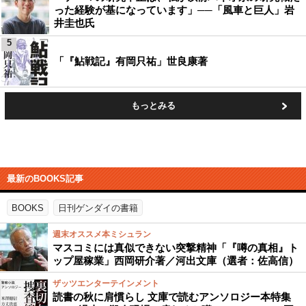
った経験が基になっています」──「風車と巨人」岩
井圭也氏
5
「『鮎戦記』有岡只祐」世良康著
もっとみる
最新のBOOKS記事
BOOKS
日刊ゲンダイの書籍
週末オススメ本ミシュラン
マスコミには真似できない突撃精神「『噂の真相』ト
ップ屋稼業」西岡研介著／河出文庫（選者：佐高信）
ザッツエンターテインメント
読書の秋に肩慣らし 文庫で読むアンソロジー本特集