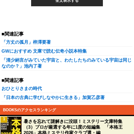
全文表示する
■関連記事
「方丈の孤月」梓澤要著
GWにおすすめ 文庫で読む伝奇小説本特集
「清少納言がみていた宇宙と、わたしたちのみている宇宙は同じ
なのか？」池内了著
■関連記事
おひとりさまの時代
「日本の古典に学びしなやかに生きる」加賀乙彦著
BOOKSのアクセスランキング
1
暑さを忘れて謎解きに没頭！ミステリー文庫特集
（3）プロが厳選する年に1度の短編集 「本格王
2026」本格ミステリ作家クラブ選・編