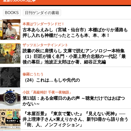
最新のBOOKS記事
BOOKS
日刊ゲンダイの書籍
本屋はワンダーランドだ！
古本あらえみし（宮城・仙台市）本棚ばかりか通路も
押し入れも神棚だったところも本、本、本！
ザッツエンターテインメント
読書の秋に肩慣らし 文庫で読むアンソロジー本特集
（1）巨匠が描く名門・小栗上野介忠順の一代記「最
後の幕臣」池波正太郎ほか著、細谷正充編
修羅にうたう
（24）これは…もしや先代の
小説「高級時計 千夜一夜物語」
第13話：ある金曜日のあの声 ～聴覚だけではおぼつ
かない～
『本屋百景』『東京で驚いた』『見えない死神』──
井上理津子さん×東えりかさん、新刊3冊から語り合う
「街、人、ノンフィクション」