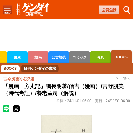
ー
健康
競馬
公営競技
コミック
写真
BOOKS
ボートレース
競輪
オートレース
BOOKS
日刊ゲンダイの書籍
> 一覧へ
古今災害小説7選
「漫画 方丈記」鴨長明著/信吉（漫画）/吉野朋美
（時代考証）/養老孟司（解説）
公開：
24/11/01 06:00
更新：
24/11/01 06:00