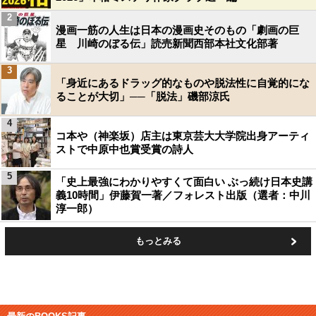
2
漫画一筋の人生は日本の漫画史そのもの「劇画の巨
星 川崎のぼる伝」読売新聞西部本社文化部著
3
「身近にあるドラッグ的なものや脱法性に自覚的にな
ることが大切」──「脱法」磯部涼氏
4
コ本や（神楽坂）店主は東京芸大大学院出身アーティ
ストで中原中也賞受賞の詩人
5
「史上最強にわかりやすくて面白い ぶっ続け日本史講
義10時間」伊藤賀一著／フォレスト出版（選者：中川
淳一郎）
もっとみる