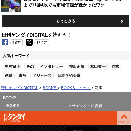
まで11勝4敗でも市場価値が低かったワケ
もっとみる
日刊ゲンダイDIGITALを読もう！
6.6万
18.5万
人気キーワード
中村敬斗
あの
インタビュー
神田正輝
松田聖子
作家
恋愛
事故
ドジャース
日本学術会議
日刊ゲンダイDIGITAL
BOOKS
BOOKSニュース
記事
BOOKS
BOOKS
日刊ゲンダイの書籍