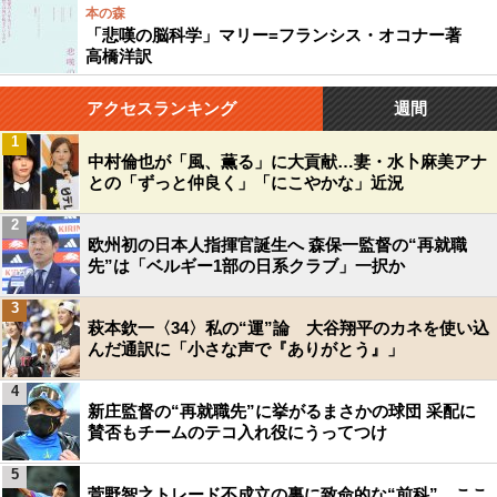
本の森
「悲嘆の脳科学」マリー=フランシス・オコナー著
高橋洋訳
アクセスランキング
週間
1
中村倫也が「風、薫る」に大貢献…妻・水卜麻美アナ
との「ずっと仲良く」「にこやかな」近況
2
欧州初の日本人指揮官誕生へ 森保一監督の“再就職
先”は「ベルギー1部の日系クラブ」一択か
3
萩本欽一〈34〉私の“運”論 大谷翔平のカネを使い込
んだ通訳に「小さな声で『ありがとう』」
4
新庄監督の“再就職先”に挙がるまさかの球団 采配に
賛否もチームのテコ入れ役にうってつけ
5
菅野智之トレード不成立の裏に致命的な“前科”…ここ