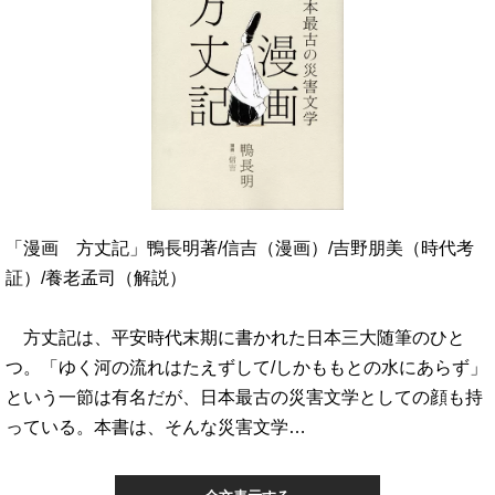
「漫画 方丈記」鴨長明著/信吉（漫画）/吉野朋美（時代考
証）/養老孟司（解説）
方丈記は、平安時代末期に書かれた日本三大随筆のひと
つ。「ゆく河の流れはたえずして/しかももとの水にあらず」
という一節は有名だが、日本最古の災害文学としての顔も持
っている。本書は、そんな災害文学…