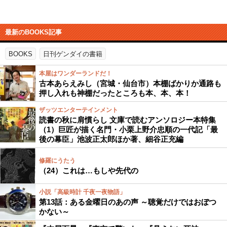
最新のBOOKS記事
BOOKS
日刊ゲンダイの書籍
本屋はワンダーランドだ！
古本あらえみし（宮城・仙台市）本棚ばかりか通路も
押し入れも神棚だったところも本、本、本！
ザッツエンターテインメント
読書の秋に肩慣らし 文庫で読むアンソロジー本特集
（1）巨匠が描く名門・小栗上野介忠順の一代記「最
後の幕臣」池波正太郎ほか著、細谷正充編
修羅にうたう
（24）これは…もしや先代の
小説「高級時計 千夜一夜物語」
第13話：ある金曜日のあの声 ～聴覚だけではおぼつ
かない～