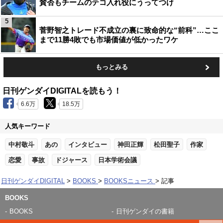
賛否もチームのテコ入れ役にうってつけ
5
菅野智之トレード不成立の裏に致命的な“前科”…ここ
まで11勝4敗でも市場価値が低かったワケ
もっとみる
日刊ゲンダイDIGITALを読もう！
6.6万
18.5万
人気キーワード
中村敬斗
あの
インタビュー
神田正輝
松田聖子
作家
恋愛
事故
ドジャース
日本学術会議
日刊ゲンダイDIGITAL
BOOKS
BOOKSニュース
記事
BOOKS
BOOKS
日刊ゲンダイの書籍