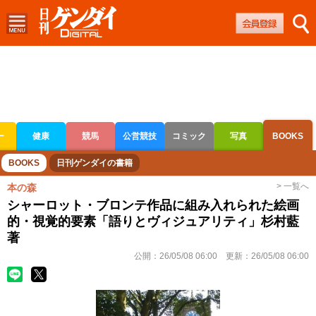
ー
健康
競馬
公営競技
コミック
写真
BOOKS
ボートレース
競輪
オートレース
BOOKS
日刊ゲンダイの書籍
> 一覧へ
本の森
シャーロット・ブロンテ作品に組み入れられた絵画
的・視覚的要素「語りとヴィジュアリティ」杉村藍
著
公開：
26/05/08 06:00
更新：
26/05/08 06:00