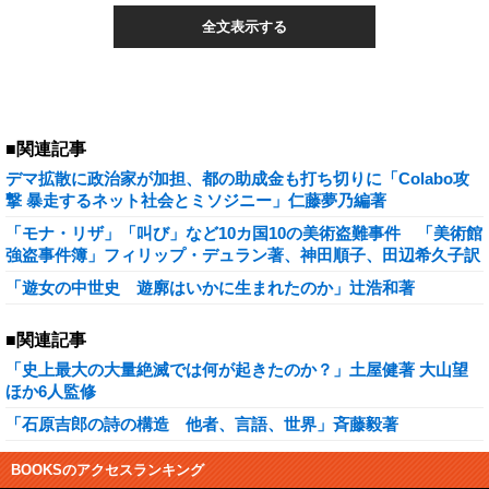
全文表示する
■関連記事
デマ拡散に政治家が加担、都の助成金も打ち切りに「Colabo攻
撃 暴走するネット社会とミソジニー」仁藤夢乃編著
「モナ・リザ」「叫び」など10カ国10の美術盗難事件 「美術館
強盗事件簿」フィリップ・デュラン著、神田順子、田辺希久子訳
「遊女の中世史 遊廓はいかに生まれたのか」辻浩和著
■関連記事
「史上最大の大量絶滅では何が起きたのか？」土屋健著 大山望
ほか6人監修
「石原吉郎の詩の構造 他者、言語、世界」斉藤毅著
BOOKSのアクセスランキング