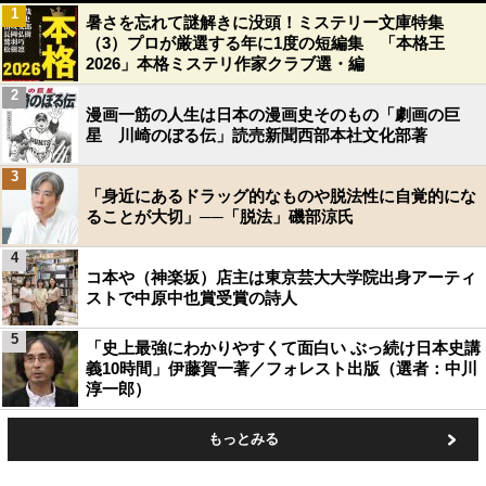
1
暑さを忘れて謎解きに没頭！ミステリー文庫特集
（3）プロが厳選する年に1度の短編集 「本格王
2026」本格ミステリ作家クラブ選・編
2
漫画一筋の人生は日本の漫画史そのもの「劇画の巨
星 川崎のぼる伝」読売新聞西部本社文化部著
3
「身近にあるドラッグ的なものや脱法性に自覚的にな
ることが大切」──「脱法」磯部涼氏
4
コ本や（神楽坂）店主は東京芸大大学院出身アーティ
ストで中原中也賞受賞の詩人
5
「史上最強にわかりやすくて面白い ぶっ続け日本史講
義10時間」伊藤賀一著／フォレスト出版（選者：中川
淳一郎）
もっとみる