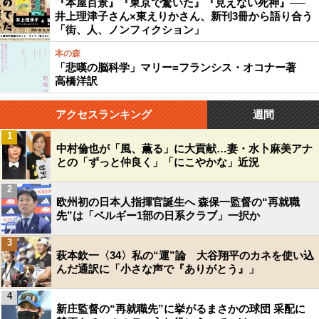
『本屋百景』『東京で驚いた』『見えない死神』──
井上理津子さん×東えりかさん、新刊3冊から語り合う
「街、人、ノンフィクション」
本の森
「悲嘆の脳科学」マリー=フランシス・オコナー著
高橋洋訳
アクセスランキング
週間
1
中村倫也が「風、薫る」に大貢献…妻・水卜麻美アナ
との「ずっと仲良く」「にこやかな」近況
2
欧州初の日本人指揮官誕生へ 森保一監督の“再就職
先”は「ベルギー1部の日系クラブ」一択か
3
萩本欽一〈34〉私の“運”論 大谷翔平のカネを使い込
んだ通訳に「小さな声で『ありがとう』」
4
新庄監督の“再就職先”に挙がるまさかの球団 采配に