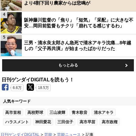
より4割下回り農家からは悲鳴が
4
阪神藤川監督の「焦り」「短気」「采配」に大きな不
安…岡田前監督もチクリ「崩れてる感じするわ」
5
三男・清水良太郎さん急死で清水アキラ沈痛…8年越
しの「父子再共演」が始まったばかりだった
もっとみる
日刊ゲンダイDIGITALを読もう！
6.6万
18.5万
人気キーワード
高市首相
高校野球
三山凌輝
青木歌音
清水アキラ
ハラスメント
神田愛花
三田佳子
高市早苗
高市政権
日刊ゲンダイDIGITAL
芸能
芸能ニュース
記事