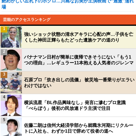
艶めかしい左乳下のホクロ…川島なお美が主演映画で“過激”濡れ
場
芸能のアクセスランキング
1
強いショック状態の清水アキラに心配の声…子供を亡
くした神田正輝らもたどった遺族ケアの道のり
2
バナナマン日村が簡単に復帰できそうにない「もう1
つの理由」…レギュラー11本抱える人気者のジレンマ
3
石原プロ「炊き出しの流儀」 被災地一番乗りがエラい
わけではない
4
横浜流星「BL作品興味なし」発言に滲むプロ意識
「べらぼう」後初の民放連ドラ主演で注目
5
佐藤二朗は信州大経済学部から就職氷河期にリクルー
トに入社も、わずか1日で辞めて役者の道へ