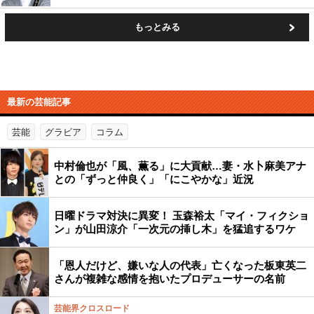
もっとみる
最新の芸能記事
芸能
グラビア
コラム
中村倫也が「風、薫る」に大貢献…妻・水卜麻美アナ
との「ずっと仲良く」「にこやかな」近況
日曜ドラマ対決に異変！ 玉森裕太「マイ・フィクショ
ン」が山田涼介「一次元の挿し木」を猛追するワケ
「恩人だけど、嫌いな人の代表」亡くなった板東英二
さんが複雑な感情を抱いたプロデューサーの名前
芸能界クロスロード