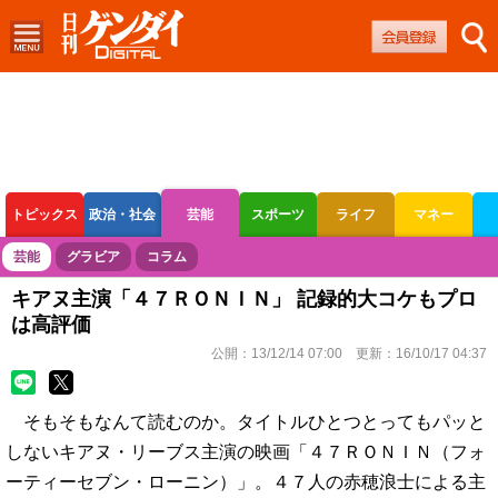
トピックス
政治・社会
芸能
スポーツ
ライフ
マネー
ボートレース
競輪
オートレース
芸能
グラビア
コラム
キアヌ主演「４７ＲＯＮＩＮ」 記録的大コケもプロ
は高評価
公開：
13/12/14 07:00
更新：
16/10/17 04:37
そもそもなんて読むのか。タイトルひとつとってもパッと
しないキアヌ・リーブス主演の映画「４７ＲＯＮＩＮ（フォ
ーティーセブン・ローニン）」。４７人の赤穂浪士による主