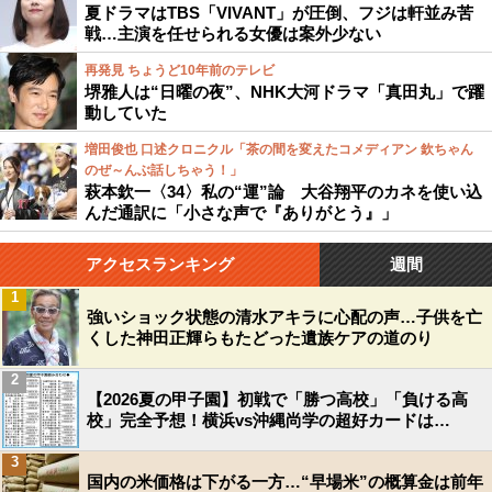
夏ドラマはTBS「VIVANT」が圧倒、フジは軒並み苦
戦…主演を任せられる女優は案外少ない
再発見 ちょうど10年前のテレビ
堺雅人は“日曜の夜”、NHK大河ドラマ「真田丸」で躍
動していた
増田俊也 口述クロニクル「茶の間を変えたコメディアン 欽ちゃん
のぜ～んぶ話しちゃう！」
萩本欽一〈34〉私の“運”論 大谷翔平のカネを使い込
んだ通訳に「小さな声で『ありがとう』」
アクセスランキング
週間
1
強いショック状態の清水アキラに心配の声…子供を亡
くした神田正輝らもたどった遺族ケアの道のり
2
【2026夏の甲子園】初戦で「勝つ高校」「負ける高
校」完全予想！横浜vs沖縄尚学の超好カードは…
3
国内の米価格は下がる一方…“早場米”の概算金は前年