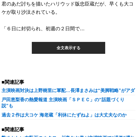
君のあだ討ちを描いたハリウッド版忠臣蔵だが、早くも大コ
ケが取り沙汰されている。
「６日に封切られ、初週の２日間で…
全文表示する
■関連記事
主演映画対決は上野樹里に軍配…長澤まさみは“美脚戦略”がアダ
戸田恵梨香の熱愛報道 主演映画「ＳＰＥＣ」の“話題づくり
説”も
過去２作は大コケ 海老蔵「利休にたずねよ」は大丈夫なのか
■関連記事