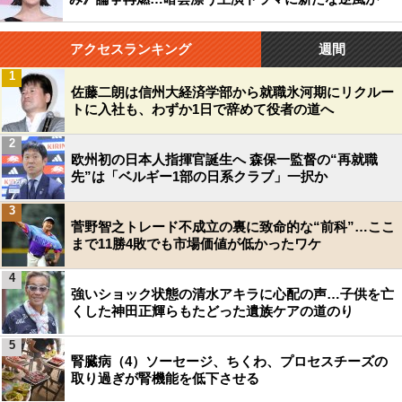
アクセスランキング
週間
1
佐藤二朗は信州大経済学部から就職氷河期にリクルー
トに入社も、わずか1日で辞めて役者の道へ
2
欧州初の日本人指揮官誕生へ 森保一監督の“再就職
先”は「ベルギー1部の日系クラブ」一択か
3
菅野智之トレード不成立の裏に致命的な“前科”…ここ
まで11勝4敗でも市場価値が低かったワケ
4
強いショック状態の清水アキラに心配の声…子供を亡
くした神田正輝らもたどった遺族ケアの道のり
5
腎臓病（4）ソーセージ、ちくわ、プロセスチーズの
取り過ぎが腎機能を低下させる