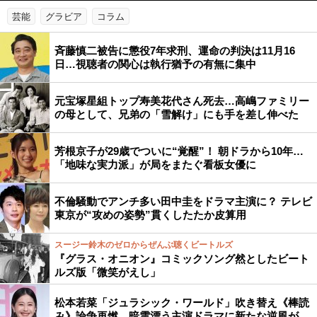
芸能
グラビア
コラム
斉藤慎二被告に懲役7年求刑、運命の判決は11月16
日…視聴者の関心は執行猶予の有無に集中
元宝塚星組トップ寿美花代さん死去…高嶋ファミリー
の母として、兄弟の「雪解け」にも手を差し伸べた
芳根京子が29歳でついに“覚醒”！ 朝ドラから10年…
「地味な実力派」が局をまたぐ看板女優に
不倫騒動でアンチ多い田中圭をドラマ主演に？ テレビ
東京が“攻めの姿勢”貫くしたたか皮算用
スージー鈴木のゼロからぜんぶ聴くビートルズ
『グラス・オニオン』コミックソング然としたビート
ルズ版「微笑がえし」
松本若菜「ジュラシック・ワールド」吹き替え《棒読
み》論争再燃…暗雲漂う主演ドラマに新たな逆風が