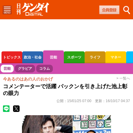
トピックス
政治・社会
芸能
スポーツ
ライフ
マネー
ボートレース
競輪
オートレース
芸能
グラビア
コラム
> 一覧へ
今あるのはあの人のおかげ
コメンテーターで活躍 パックンを引き上げた池上彰
の眼力
公開：
15/01/25 07:00
更新：
16/10/17 04:37