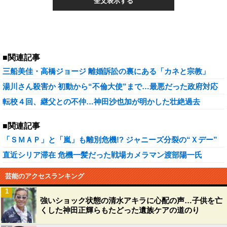
全文表示する
■関連記事
三船美佳・高橋ジョージ 離婚訴訟の裏にある「カネと宗教」
湯川さん殺害か 初動から“不倫大使”まで…最悪だった政府対応
転校４回、継父との不仲…神田沙也加が明かした壮絶過去
■関連記事
「ＳＭＡＰ」と「嵐」も離別危機!? ジャニーズ分裂の“Ｘデー”
直近シリア滞在 危機一髪だった戦場カメラマン渡部陽一氏
芸能のアクセスランキング
1
強いショック状態の清水アキラに心配の声…子供を亡
くした神田正輝らもたどった遺族ケアの道のり