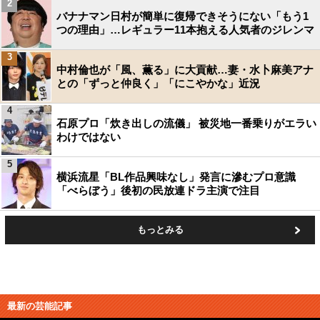
2
バナナマン日村が簡単に復帰できそうにない「もう1
つの理由」…レギュラー11本抱える人気者のジレンマ
3
中村倫也が「風、薫る」に大貢献…妻・水卜麻美アナ
との「ずっと仲良く」「にこやかな」近況
4
石原プロ「炊き出しの流儀」 被災地一番乗りがエラい
わけではない
5
横浜流星「BL作品興味なし」発言に滲むプロ意識
「べらぼう」後初の民放連ドラ主演で注目
もっとみる
最新の芸能記事