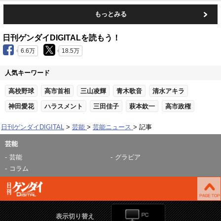
もっとみる
日刊ゲンダイDIGITALを読もう！
6.6万
18.5万
人気キーワード
高校野球
高市首相
三山凌輝
青木歌音
清水アキラ
神田愛花
ハラスメント
三田佳子
萩本欽一
高市政権
日刊ゲンダイDIGITAL
芸能
芸能ニュース
記事
芸能
芸能
グラビア
コラム
表示切り替え