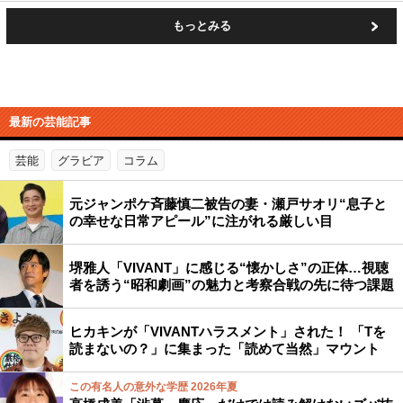
もっとみる
最新の芸能記事
芸能
グラビア
コラム
元ジャンポケ斉藤慎二被告の妻・瀬戸サオリ“息子と
の幸せな日常アピール”に注がれる厳しい目
堺雅人「VIVANT」に感じる“懐かしさ”の正体…視聴
者を誘う“昭和劇画”の魅力と考察合戦の先に待つ課題
ヒカキンが「VIVANTハラスメント」された！ 「Tを
読まないの？」に集まった「読めて当然」マウント
この有名人の意外な学歴 2026年夏