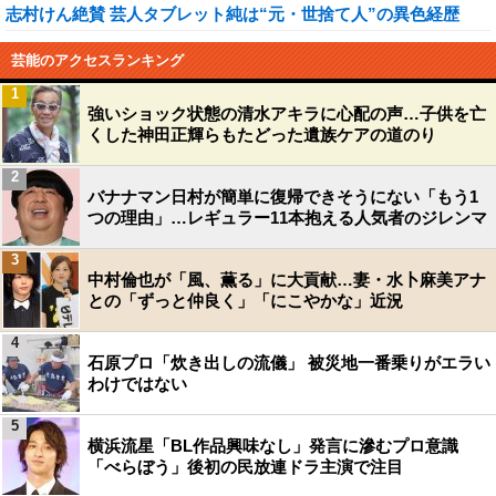
志村けん絶賛 芸人タブレット純は“元・世捨て人”の異色経歴
芸能のアクセスランキング
1
強いショック状態の清水アキラに心配の声…子供を亡
くした神田正輝らもたどった遺族ケアの道のり
2
バナナマン日村が簡単に復帰できそうにない「もう1
つの理由」…レギュラー11本抱える人気者のジレンマ
3
中村倫也が「風、薫る」に大貢献…妻・水卜麻美アナ
との「ずっと仲良く」「にこやかな」近況
4
石原プロ「炊き出しの流儀」 被災地一番乗りがエラい
わけではない
5
横浜流星「BL作品興味なし」発言に滲むプロ意識
「べらぼう」後初の民放連ドラ主演で注目