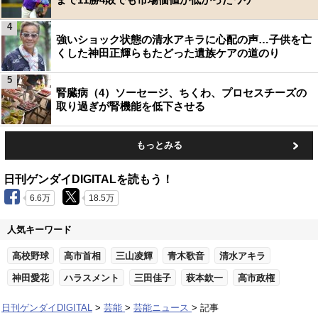
4
強いショック状態の清水アキラに心配の声…子供を亡
くした神田正輝らもたどった遺族ケアの道のり
5
腎臓病（4）ソーセージ、ちくわ、プロセスチーズの
取り過ぎが腎機能を低下させる
もっとみる
日刊ゲンダイDIGITALを読もう！
6.6万
18.5万
人気キーワード
高校野球
高市首相
三山凌輝
青木歌音
清水アキラ
神田愛花
ハラスメント
三田佳子
萩本欽一
高市政権
日刊ゲンダイDIGITAL
芸能
芸能ニュース
記事