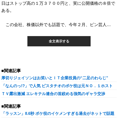
日はストップ高の１万３７００円と、実に公開価格の８倍で
ある。
この会社、株価以外でも話題で、今年２月、ピン芸人…
全文表示する
■関連記事
厚切りジェイソンはお笑いとＩＴ企業役員の“二足のわらじ”
「なんのっ!?」で人気 ピスタチオのボケ役は元ＮＯ．１ホスト
ＴＶ露出激減 エレキテル連合の首絞める強気のギャラ交渉
■関連記事
「ラッスン」8.6秒 ボケ役のイケメンすぎる過去がネットで話題