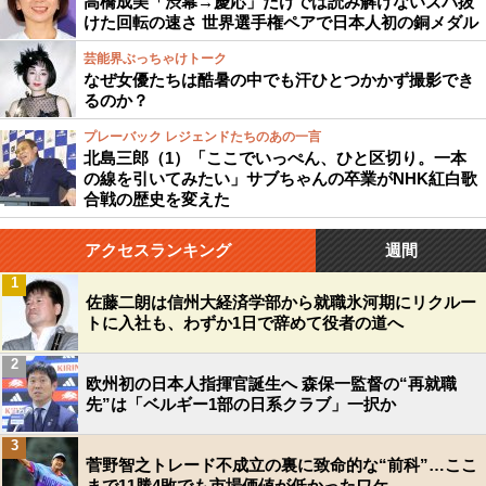
高橋成美「渋幕→慶応」だけでは読み解けないズバ抜
けた回転の速さ 世界選手権ペアで日本人初の銅メダル
芸能界ぶっちゃけトーク
なぜ女優たちは酷暑の中でも汗ひとつかかず撮影でき
るのか？
プレーバック レジェンドたちのあの一言
北島三郎（1）「ここでいっぺん、ひと区切り。一本
の線を引いてみたい」サブちゃんの卒業がNHK紅白歌
合戦の歴史を変えた
アクセスランキング
週間
1
佐藤二朗は信州大経済学部から就職氷河期にリクルー
トに入社も、わずか1日で辞めて役者の道へ
2
欧州初の日本人指揮官誕生へ 森保一監督の“再就職
先”は「ベルギー1部の日系クラブ」一択か
3
菅野智之トレード不成立の裏に致命的な“前科”…ここ
まで11勝4敗でも市場価値が低かったワケ