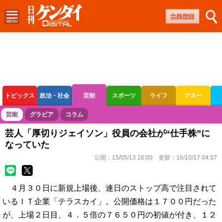
トピックス
政治・社会
芸能
スポーツ
ライフ
マネー
ボートレース
競輪
オートレース
芸能
グラビア
コラム
芸人「厚切りジェイソン」役員の会社が“仕手株”に
なっていた
公開：
15/05/13 16:00
更新：
16/10/17 04:37
４月３０日に新規上場後、連日のストップ高で注目されて
いるＩＴ企業「テラスカイ」。公開価格は１７００円だった
が、上場２日目、４．５倍の７６５０円の初値が付き、１２