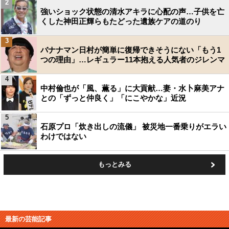
2
強いショック状態の清水アキラに心配の声…子供を亡
くした神田正輝らもたどった遺族ケアの道のり
3
バナナマン日村が簡単に復帰できそうにない「もう1
つの理由」…レギュラー11本抱える人気者のジレンマ
4
中村倫也が「風、薫る」に大貢献…妻・水卜麻美アナ
との「ずっと仲良く」「にこやかな」近況
5
石原プロ「炊き出しの流儀」 被災地一番乗りがエラい
わけではない
もっとみる
最新の芸能記事