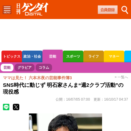
トピックス
政治・社会
芸能
スポーツ
ライフ
マネー
ボートレース
競輪
オートレース
芸能
グラビア
コラム
> 一覧へ
ママは見た！ 六本木夜の芸能事件簿3
SNS時代に動じず 明石家さんま“週2クラブ活動”の
現役感
公開：
16/07/05 07:00
更新：
16/10/17 04:37