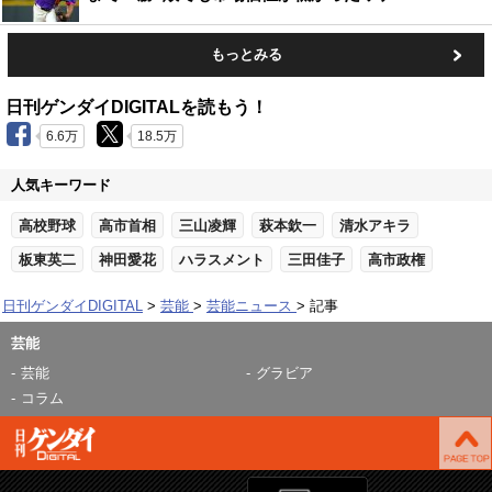
もっとみる
日刊ゲンダイDIGITALを読もう！
6.6万
18.5万
人気キーワード
高校野球
高市首相
三山凌輝
萩本欽一
清水アキラ
板東英二
神田愛花
ハラスメント
三田佳子
高市政権
日刊ゲンダイDIGITAL
芸能
芸能ニュース
記事
芸能
芸能
グラビア
コラム