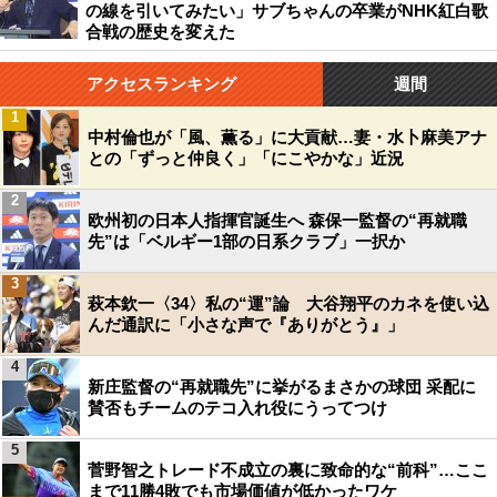
の線を引いてみたい」サブちゃんの卒業がNHK紅白歌
合戦の歴史を変えた
アクセスランキング
週間
1
中村倫也が「風、薫る」に大貢献…妻・水卜麻美アナ
との「ずっと仲良く」「にこやかな」近況
2
欧州初の日本人指揮官誕生へ 森保一監督の“再就職
先”は「ベルギー1部の日系クラブ」一択か
3
萩本欽一〈34〉私の“運”論 大谷翔平のカネを使い込
んだ通訳に「小さな声で『ありがとう』」
4
新庄監督の“再就職先”に挙がるまさかの球団 采配に
賛否もチームのテコ入れ役にうってつけ
5
菅野智之トレード不成立の裏に致命的な“前科”…ここ
まで11勝4敗でも市場価値が低かったワケ