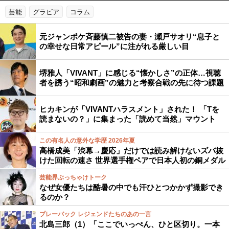
芸能
グラビア
コラム
元ジャンポケ斉藤慎二被告の妻・瀬戸サオリ“息子と
の幸せな日常アピール”に注がれる厳しい目
堺雅人「VIVANT」に感じる“懐かしさ”の正体…視聴
者を誘う“昭和劇画”の魅力と考察合戦の先に待つ課題
ヒカキンが「VIVANTハラスメント」された！ 「Tを
読まないの？」に集まった「読めて当然」マウント
この有名人の意外な学歴 2026年夏
高橋成美「渋幕→慶応」だけでは読み解けないズバ抜
けた回転の速さ 世界選手権ペアで日本人初の銅メダル
芸能界ぶっちゃけトーク
なぜ女優たちは酷暑の中でも汗ひとつかかず撮影でき
るのか？
プレーバック レジェンドたちのあの一言
北島三郎（1）「ここでいっぺん、ひと区切り。一本