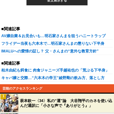
全文表示する
■関連記事
AV嬢自粛＆お見合いも…明石家さんまを狙うハニートラップ
フライデー当夜も六本木で…明石家さんまの懲りない下半身
IMALUへの愛情の証し？ 父・さんまの“意外な教育方針”
■関連記事
柏木由紀も餌食に 肉食ジャニーズ手越祐也の「荒ぶる下半身」
キャバ嬢と交際…“六本木の帝王”綾野剛の飲み方、落とし方
芸能のアクセスランキング
1
萩本欽一〈34〉私の“運”論 大谷翔平のカネを使い込
んだ通訳に「小さな声で『ありがとう』」