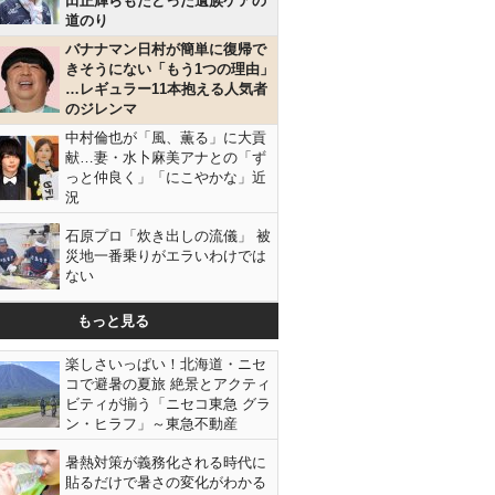
田正輝らもたどった遺族ケアの
道のり
バナナマン日村が簡単に復帰で
きそうにない「もう1つの理由」
…レギュラー11本抱える人気者
のジレンマ
中村倫也が「風、薫る」に大貢
献…妻・水卜麻美アナとの「ず
っと仲良く」「にこやかな」近
況
石原プロ「炊き出しの流儀」 被
災地一番乗りがエラいわけでは
ない
もっと見る
楽しさいっぱい！北海道・ニセ
コで避暑の夏旅 絶景とアクティ
ビティが揃う「ニセコ東急 グラ
ン・ヒラフ」～東急不動産
暑熱対策が義務化される時代に
貼るだけで暑さの変化がわかる