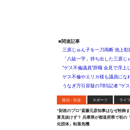
■関連記事
三原じゅん子を一刀両断 池上彰
「八紘一宇」持ち出した三原じ
“ゲス不倫議員”辞職 会見で浮
ゲス不倫やエリカ様も議員にな
うなぎ万引容疑のTBS記者 “ゲ
政治・社会
スポーツ
ライ
“財政のプロ”斎藤元彦知事はなぜ粉飾
算見抜けず？ 兵庫県が都道府県で初の
化団体」転落危機