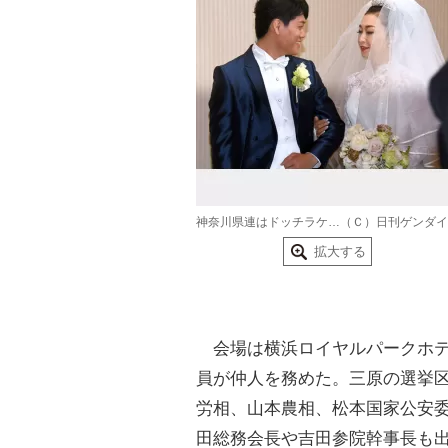
神奈川県連はドッチラケ…（Ｃ）日刊ゲンダイ
拡大する
会場は横浜ロイヤルパークホテ
員が仲人を務めた。三原の選挙
労相、山本農相、松本国家公安
田総務会長や吉田参院幹事長も