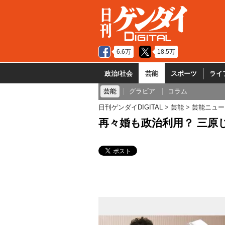
6.6万
18.5万
政治/社会
芸能
スポーツ
ライ
芸能
グラビア
コラム
日刊ゲンダイDIGITAL
芸能
芸能ニュー
再々婚も政治利用？ 三原じ