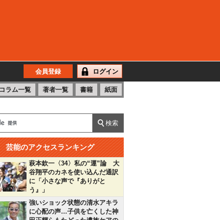
会員登録
ログイン
コラム一覧
著者一覧
書籍
紙面
芸能のアクセスランキング
萩本欽一〈34〉私の“運”論 大
谷翔平のカネを使い込んだ通訳
に「小さな声で『ありがと
う』」
強いショック状態の清水アキラ
に心配の声…子供を亡くした神