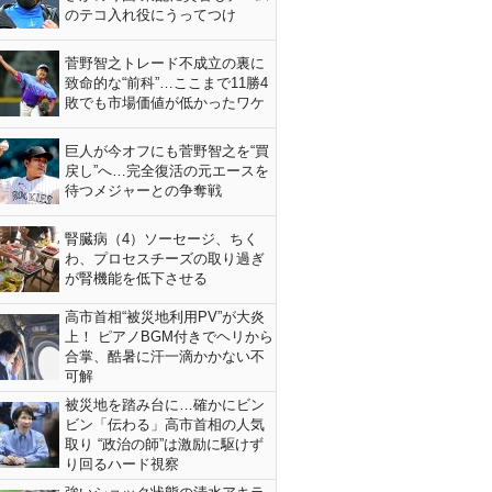
のテコ入れ役にうってつけ
菅野智之トレード不成立の裏に
致命的な“前科”…ここまで11勝4
敗でも市場価値が低かったワケ
巨人が今オフにも菅野智之を“買
戻し”へ…完全復活の元エースを
待つメジャーとの争奪戦
腎臓病（4）ソーセージ、ちく
わ、プロセスチーズの取り過ぎ
が腎機能を低下させる
高市首相“被災地利用PV”が大炎
上！ ピアノBGM付きでヘリから
合掌、酷暑に汗一滴かかない不
可解
被災地を踏み台に…確かにビン
ビン「伝わる」高市首相の人気
取り “政治の師”は激励に駆けず
り回るハード視察