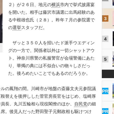
２）が２６日、地元の
横浜
市内で挙式披露宴
を開いた。相手は藤沢市議選に出馬経験のあ
3
る中根雄也氏（２８）。昨年７月の参院選で
の
選挙
スタッフだ。
4
ザッと３５０人を招いたド派手ウエディン
グの一方で、関係者以外は一切シャットアウ
ト。神奈川県警の私服警官が会場警備にあた
5
り、華燭の典には不似合いの物々しさだっ
た。後ろめたいことでもあるのだろうか。
ルの鳳翔の間。川崎市が地盤の斎藤文夫元参院議
PR
区鞍替えを後押しした菅官房長官をはじめ、塩崎厚
委員長、丸川五輪相ら現役閣僚のほか、
自民党
の細
PR
出席。後見人だった
野田聖子
元郵政相も駆けつけ