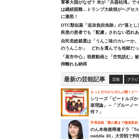
軍事大国がなぜ？ 米が「兵器枯渇」で
は継続困難…トランプ大統領がヘグセス
に激怒！
OTC類似薬「追加負担免除」の“落とし
疾患の患者でも「配慮」されない恐れあ
自民党総裁選は「うんこ味のカレーか、
のうんこか」 どれを選んでも地獄だっ
「高市中心」視察動画と「空気読む」被
持離れも納得
最新の芸能記事
芸能
グラビ
もっとゼロからぜんぶ聴くビー
シリーズ「ビートルズか
楽理論」～「ブルーノー
何？」
芋澤貞雄「裏の裏まで徹底取材
のん本格復帰連ドラ「To
middle 30」大苦戦で