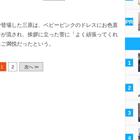
PR
で登場した三原は、ベビーピンクのドレスにお色直
ジが流され、挨拶に立った菅に「よく頑張ってくれ
はご満悦だったという。
1
1
2
次へ
>>
2
3
4