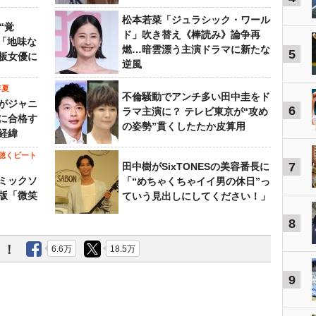
松本若菜「ジュラシック・ワール
“覚
ド」吹き替え《棒読み》論争再
…「地味な
燃…暗雲漂う主演ドラマに新たな
5
板女優に
逆風
年夏
不倫騒動でアンチ多い田中圭をド
がジャニ
6
ラマ主演に？ テレビ東京が“攻め
に合格す
の姿勢”貫くしたたか皮算用
経緯
聴くビート
7
田中樹がSixTONESの美容番長に
ミックソ
「“めちゃくちゃイイ男の休日”っ
版「微笑
ていう見出しにしてください！」
8
う！
6.6万
18.5万
9