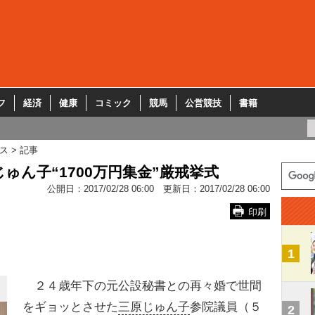
フ
経済
健康
コミック
競馬
公営競技
書籍
ス
記事
ゅん子“1700万円集金”厳戒挙式
公開日：
2017/02/28 06:00
更新日：
2017/02/28 06:00
印刷
1
２４歳年下の元公設秘書との再々婚で世間
をギョッとさせた
三原じゅん子
参院議員（５
2