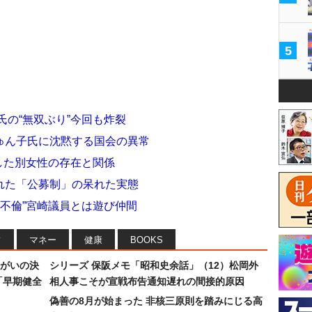
5
氏の“無双ぶり”今回も炸裂
ゅん子氏に沈黙する国会の異常
上した別女性の存在と関係
れた「公募制」の呆れた実態
ス不倫”宮崎議員とは遊び仲間
フ
マネー
健康
BOOKS
まがいの決
シリーズ 保阪メモ「昭和史余話」（12）松岡外
「早期健全
相人事こそが宣戦布告通知遅れの間接的原因
偽善の8月が始まった 非核三原則を踏みにじる高