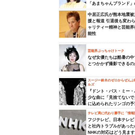
「あまちゃんブランド」
中居正広氏が熊本地震被
援と報道 引退後も変わ
ャリティー精神と芸能界
能性
芸能界ぶっちゃけトーク
なぜ女優たちは酷暑の中
とつかかず撮影できるの
スージー鈴木のゼロからぜんぶ
ルズ
『ドント・パス・ミー・
少な曲に「見捨てないで
に込められたリンゴの予
テレビ局に代わり勝手に「情報
フジテレビ、日本テレビ
と社内トラブルがあった
NHKの対応はどう見ま