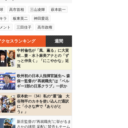
球
高市首相
三山凌輝
萩本欽一
キラ
板東英二
神田愛花
メント
三田佳子
高市政権
アクセスランキング
週間
中村倫也が「風、薫る」に大貢
献…妻・水卜麻美アナとの「ず
っと仲良く」「にこやかな」近
況
欧州初の日本人指揮官誕生へ 森
保一監督の“再就職先”は「ベル
ギー1部の日系クラブ」一択か
萩本欽一〈34〉私の“運”論 大
谷翔平のカネを使い込んだ通訳
に「小さな声で『ありがと
う』」
新庄監督の“再就職先”に挙がるま
さかの球団 采配に賛否もチーム