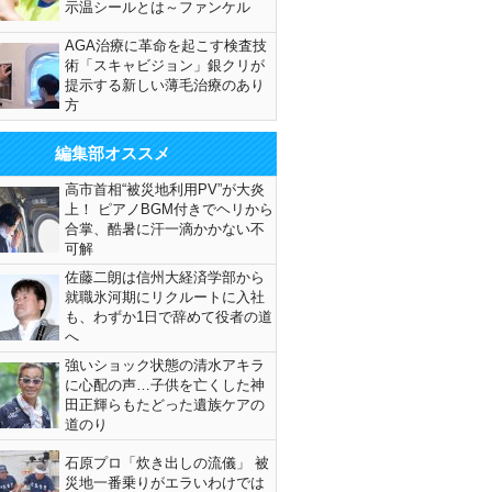
示温シールとは～ファンケル
AGA治療に革命を起こす検査技
術「スキャビジョン」銀クリが
提示する新しい薄毛治療のあり
方
編集部オススメ
高市首相“被災地利用PV”が大炎
上！ ピアノBGM付きでヘリから
合掌、酷暑に汗一滴かかない不
可解
佐藤二朗は信州大経済学部から
就職氷河期にリクルートに入社
も、わずか1日で辞めて役者の道
へ
強いショック状態の清水アキラ
に心配の声…子供を亡くした神
田正輝らもたどった遺族ケアの
道のり
石原プロ「炊き出しの流儀」 被
災地一番乗りがエラいわけでは