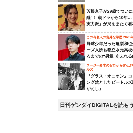
芳根京子が29歳でついに
醒”！ 朝ドラから10年
実力派」が局をまたぐ看
この有名人の意外な学歴 2026
野球少年だった亀梨和也
ーズ入所も都立水元高校
るまでの“男気”あふれる
スージー鈴木のゼロからぜんぶ
ルズ
『グラス・オニオン』コ
ング然としたビートルズ
がえし」
日刊ゲンダイDIGITALを読も