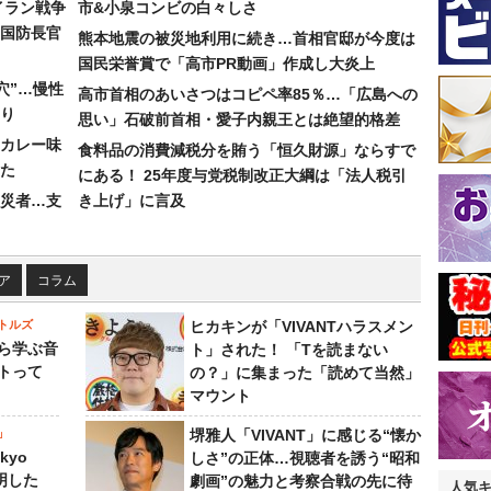
イラン戦争
市&小泉コンビの白々しさ
国防長官
熊本地震の被災地利用に続き…首相官邸が今度は
国民栄誉賞で「高市PR動画」作成し大炎上
穴”…慢性
高市首相のあいさつはコピペ率85％…「広島への
り
思い」石破前首相・愛子内親王とは絶望的格差
カレー味
食料品の消費減税分を賄う「恒久財源」ならすで
た
にある！ 25年度与党税制改正大綱は「法人税引
災者…支
き上げ」に言及
ア
コラム
トルズ
ヒカキンが「VIVANTハラスメン
ら学ぶ音
ト」された！ 「Tを読まない
トって
の？」に集まった「読めて当然」
マウント
」
堺雅人「VIVANT」に感じる“懐か
kyo
しさ”の正体…視聴者を誘う“昭和
判明した
劇画”の魅力と考察合戦の先に待
人気