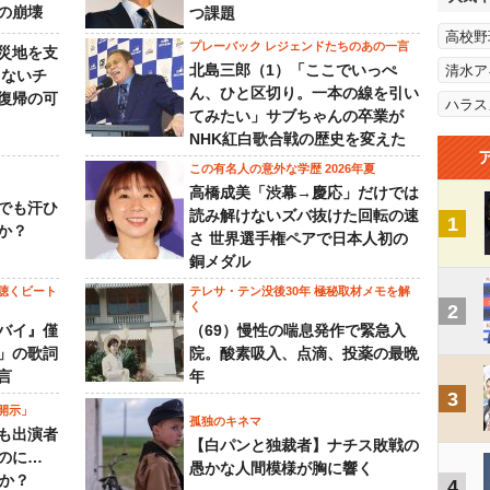
の崩壊
つ課題
高校野
プレーバック レジェンドたちのあの一言
災地を支
北島三郎（1）「ここでいっぺ
清水ア
らないチ
ん、ひと区切り。一本の線を引い
復帰の可
ハラス
てみたい」サブちゃんの卒業が
NHK紅白歌合戦の歴史を変えた
この有名人の意外な学歴 2026年夏
高橋成美「渋幕→慶応」だけでは
でも汗ひ
読み解けないズバ抜けた回転の速
1
か？
さ 世界選手権ペアで日本人初の
銅メダル
聴くビート
テレサ・テン没後30年 極秘取材メモを解
く
2
バイ』僅
（69）慢性の喘息発作で緊急入
」の歌詞
院。酸素吸入、点滴、投薬の最晩
言
年
3
開示」
孤独のキネマ
も出演者
【白パンと独裁者】ナチス敗戦の
のに…
愚かな人間模様が胸に響く
すか？
4