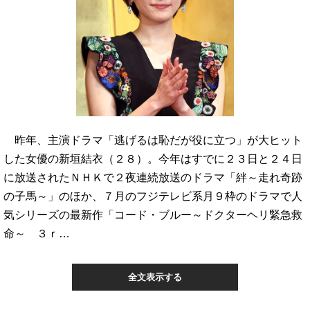
昨年、主演ドラマ「逃げるは恥だが役に立つ」が大ヒット
した女優の新垣結衣（２８）。今年はすでに２３日と２４日
に放送されたＮＨＫで２夜連続放送のドラマ「絆～走れ奇跡
の子馬～」のほか、７月のフジテレビ系月９枠のドラマで人
気シリーズの最新作「コード・ブルー～ドクターヘリ緊急救
命～ ３ｒ…
全文表示する