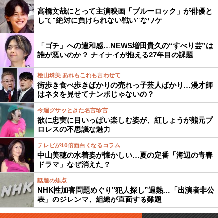
高橋文哉にとって主演映画「ブルーロック」が俳優と
して“絶対に負けられない戦い”なワケ
「ゴチ」への違和感…NEWS増田貴久の“すべり芸”は
誰が悪いのか？ ナイナイが抱える27年目の課題
桧山珠美 あれもこれも言わせて
街歩き食べ歩きばかりの売れっ子芸人ばかり…漫才師
はネタを見せてナンボじゃないの？
今週グサッときた名言珍言
欲に忠実に目いっぱい楽しむ姿が、紅しょうが熊元プ
ロレスの不思議な魅力
テレビが10倍面白くなるコラム
中山美穂の水着姿が懐かしい…夏の定番「海辺の青春
ドラマ」なぜ消えた？
話題の焦点
NHK性加害問題めぐり"犯人探し”過熱…「出演者非公
表」のジレンマ、組織が直面する難題