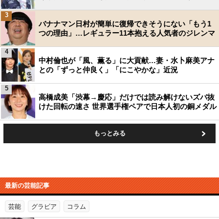
3
バナナマン日村が簡単に復帰できそうにない「もう1
つの理由」…レギュラー11本抱える人気者のジレンマ
4
中村倫也が「風、薫る」に大貢献…妻・水卜麻美アナ
との「ずっと仲良く」「にこやかな」近況
5
高橋成美「渋幕→慶応」だけでは読み解けないズバ抜
けた回転の速さ 世界選手権ペアで日本人初の銅メダル
もっとみる
最新の芸能記事
芸能
グラビア
コラム