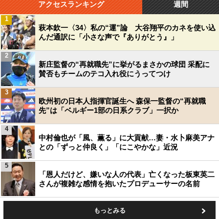
アクセスランキング
週間
1
萩本欽一〈34〉私の“運”論 大谷翔平のカネを使い込
んだ通訳に「小さな声で『ありがとう』」
2
新庄監督の“再就職先”に挙がるまさかの球団 采配に
賛否もチームのテコ入れ役にうってつけ
3
欧州初の日本人指揮官誕生へ 森保一監督の“再就職
先”は「ベルギー1部の日系クラブ」一択か
4
中村倫也が「風、薫る」に大貢献…妻・水卜麻美アナ
との「ずっと仲良く」「にこやかな」近況
5
「恩人だけど、嫌いな人の代表」亡くなった板東英二
さんが複雑な感情を抱いたプロデューサーの名前
もっとみる