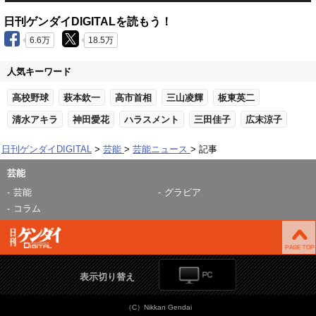
日刊ゲンダイDIGITALを読もう！
6.6万
18.5万
人気キーワード
高校野球
萩本欽一
高市首相
三山凌輝
板東英二
清水アキラ
神田愛花
ハラスメント
三田佳子
広末涼子
日刊ゲンダイDIGITAL
芸能
芸能ニュース
記事
芸能
芸能
グラビア
コラム
表示切り替え
（C）Nikkan Gendai