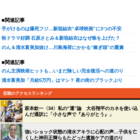
■関連記事
手がけるのは爆死フジ…新垣結衣“卓球映画”に3つの不安
秋ドラマ好調 石原さとみ＆新垣結衣はなぜ株を上げた？
のん＆清水富美加抜け…川島海荷にかかる“稼ぎ頭”の重責
■関連記事
のん主演映画ヒットも…いまだ険しい完全復活への道のり
清水富美加「月給5万円」はマシ？ 夜の街のブラックぶり
芸能のアクセスランキング
1
萩本欽一〈34〉私の“運”論 大谷翔平のカネを使い込
んだ通訳に「小さな声で『ありがとう』」
2
強いショック状態の清水アキラに心配の声…子供を亡
くした神田正輝らもたどった遺族ケアの道のり