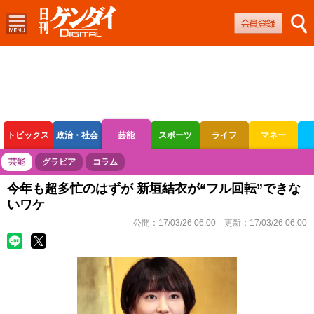
トピックス
政治・社会
芸能
スポーツ
ライフ
マネー
ボートレース
競輪
オートレース
芸能
グラビア
コラム
今年も超多忙のはずが 新垣結衣が“フル回転”できな
いワケ
公開：
17/03/26 06:00
更新：
17/03/26 06:00